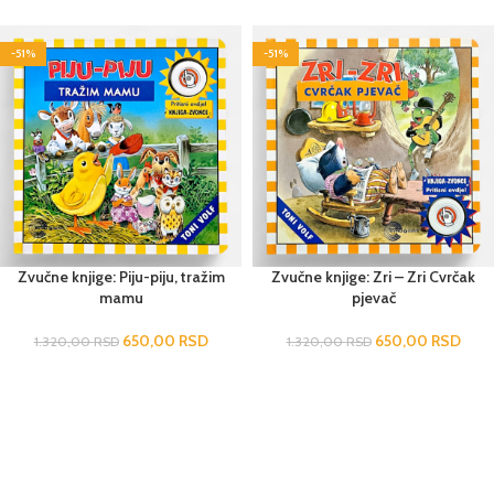
-51%
-51%
Zvučne knjige: Piju-piju, tražim
Zvučne knjige: Zri – Zri Cvrčak
mamu
pjevač
650,00
RSD
650,00
RSD
1.320,00
RSD
1.320,00
RSD