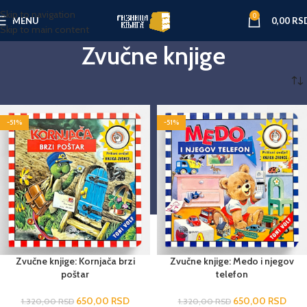
Skip to navigation
0
MENU
0,00
RS
Skip to main content
Zvučne knjige
Početna
Knjige za decu
Zvučne knjige
-51%
-51%
Zvučne knjige: Kornjača brzi
Zvučne knjige: Medo i njegov
poštar
telefon
650,00
RSD
650,00
RSD
1.320,00
RSD
1.320,00
RSD