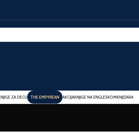
KNJIGE ZA DECU
THE EMPYREAN
AKCIJA
KNJIGE NA ENGLESKOM
KNJIŽARA