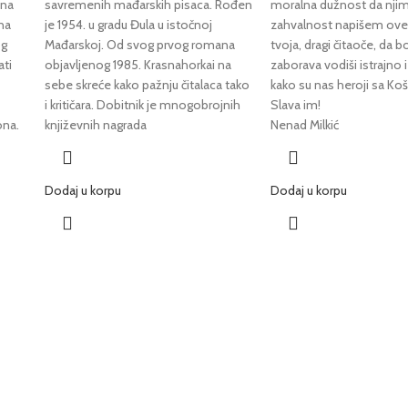
ina
savremenih mađarskih pisaca. Rođen
moralna dužnost da njima
na
je 1954. u gradu Đula u istočnoj
zahvalnost napišem ove
og
Mađarskoj. Od svog prvog romana
tvoja, dragi čitaoče, da b
ati
objavljenog 1985. Krasnahorkai na
zaborava vodiši istrajno i
sebe skreće kako pažnju čitalaca tako
kako su nas heroji sa Koša
i kritičara. Dobitnik je mnogobrojnih
Slava im!
ona.
književnih nagrada
Nenad Milkić
Dodaj u korpu
Dodaj u korpu