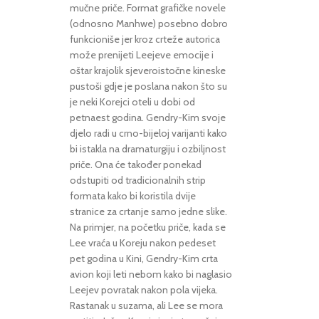
mučne priče. Format grafičke novele
(odnosno Manhwe) posebno dobro
funkcioniše jer kroz crteže autorica
može prenijeti Leejeve emocije i
oštar krajolik sjeveroistočne kineske
pustoši gdje je poslana nakon što su
je neki Korejci oteli u dobi od
petnaest godina. Gendry-Kim svoje
djelo radi u crno-bijeloj varijanti kako
bi istakla na dramaturgiju i ozbiljnost
priče. Ona će također ponekad
odstupiti od tradicionalnih strip
formata kako bi koristila dvije
stranice za crtanje samo jedne slike.
Na primjer, na početku priče, kada se
Lee vraća u Koreju nakon pedeset
pet godina u Kini, Gendry-Kim crta
avion koji leti nebom kako bi naglasio
Leejev povratak nakon pola vijeka.
Rastanak u suzama, ali Lee se mora