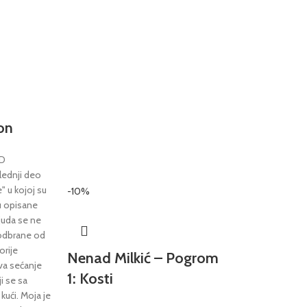
on
D
lednji deo
e" u kojoj su
-10%
cu opisane
ljuda se ne
 odbrane od
orije
Nenad Milkić – Pogrom
uva sećanje
1: Kosti
i se sa
 kući. Moja je