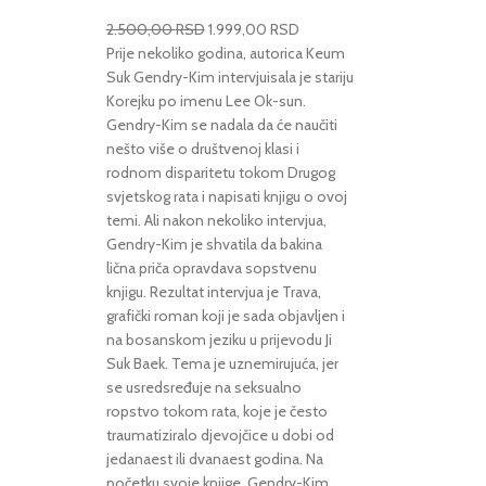
2.500,00
RSD
1.999,00
RSD
Prije nekoliko godina, autorica Keum
Suk Gendry-Kim intervjuisala je stariju
Korejku po imenu Lee Ok-sun.
Gendry-Kim se nadala da će naučiti
nešto više o društvenoj klasi i
rodnom disparitetu tokom Drugog
svjetskog rata i napisati knjigu o ovoj
temi. Ali nakon nekoliko intervjua,
Gendry-Kim je shvatila da bakina
lična priča opravdava sopstvenu
knjigu. Rezultat intervjua je Trava,
grafički roman koji je sada objavljen i
na bosanskom jeziku u prijevodu Ji
Suk Baek. Tema je uznemirujuća, jer
se usredsređuje na seksualno
ropstvo tokom rata, koje je često
traumatiziralo djevojčice u dobi od
jedanaest ili dvanaest godina. Na
početku svoje knjige, Gendry-Kim