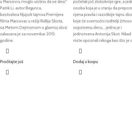
u Marsovcu moglo uistinu da se desi.“
početak još zlokobnije igre, a jed
Patrik Li, autor Begunca,
osoba koja je u stanju da prepoz
bestselera Njujork tajmsa Premijera
njena pravila i razotkrije tajnu zb
filma Marsovac u režiji Ridlija Skota,
koje će svemoćni roditelji žrtvov
sa Metom Dejmonom u glavnoj ulozi
sopstvenu decu… jedna je i
zakazana je za novembar 2015.
jedinstvena Antonija Skot. Nikad
godine.
niste upoznali nikoga kao što je 
Pročitajte još
Dodaj u korpu