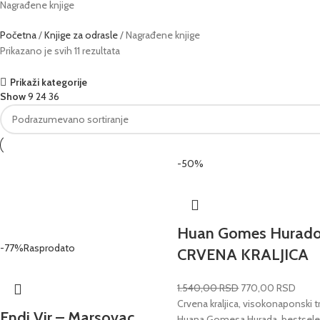
Nagrađene knjige
Početna
Knjige za odrasle
Nagrađene knjige
Prikazano je svih 11 rezultata
Prikaži kategorije
Show
9
24
36
-50%
Huan Gomes Hurado
-77%
Rasprodato
CRVENA KRALJICA
1.540,00
RSD
770,00
RSD
Crvena kraljica, visokonaponski tr
Endi Vir – Marsovac
Huana Gomesa Hurada, bestseler