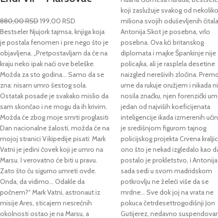
koji zaslužuje svakog od nekolik
880,00
RSD
199,00
RSD
miliona svojih oduševljenih čital
Bestseler Njujork tajmsa, knjiga koja
Antonija Skot je posebna, vrlo
je postala fenomen i pre nego što je
posebna. Ova kći britanskog
objavljena. „Pretpostavljam da će na
diplomata i majke Špankinje nije
kraju neko ipak naći ove beleške.
policajka, ali je rasplela desetine
Možda za sto godina... Samo da se
naizgled nerešivih zločina. Prem
zna: nisam umro šestog sola.
ume da rukuje oružjem i nikada ni
Ostatak posade je svakako mislio da
nosila značku, njen forenzički um 
sam skončao i ne mogu da ih krivim.
jedan od najviših koeficijenata
Možda će zbog moje smrti proglasiti
inteligencije ikada izmerenih učini
Dan nacionalne žalosti, možda će na
je središnjom figurom tajnog
mojoj stranici Vikipedije pisati: Mark
policijskog projekta Crvena kraljica
Vatni je jedini čovek koji je umro na
ono što je nekad izgledalo kao d
Marsu. I verovatno će biti u pravu.
postalo je prokletstvo, i Antonija
Zato što ću sigurno umreti ovde.
sada sedi u svom madridskom
Onda, da vidimo... Odakle da
potkrovlju ne želeći više da se
počnem?“ Mark Vatni, astronaut iz
mrdne… Sve dok joj na vrata ne
misije Ares, sticajem nesrećnih
pokuca četrdesettrogodišnji Jon
okolnosti ostao je na Marsu, a
Gutijerez, nedavno suspendovan