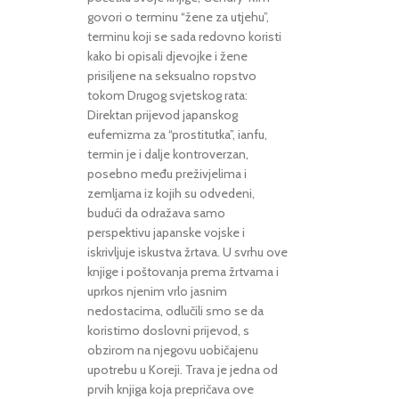
govori o terminu “žene za utjehu”,
terminu koji se sada redovno koristi
kako bi opisali djevojke i žene
prisiljene na seksualno ropstvo
tokom Drugog svjetskog rata:
Direktan prijevod japanskog
eufemizma za “prostitutka”, ianfu,
termin je i dalje kontroverzan,
posebno među preživjelima i
zemljama iz kojih su odvedeni,
budući da odražava samo
perspektivu japanske vojske i
iskrivljuje iskustva žrtava. U svrhu ove
knjige i poštovanja prema žrtvama i
uprkos njenim vrlo jasnim
nedostacima, odlučili smo se da
koristimo doslovni prijevod, s
obzirom na njegovu uobičajenu
upotrebu u Koreji. Trava je jedna od
prvih knjiga koja prepričava ove