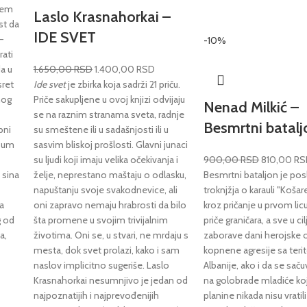
ojem
Laslo Krasnahorkai –
st da
IDE SVET
–
-10%
rati
da u
1.650,00
RSD
1.400,00
RSD
sret
Ide svet
je zbirka koja sadrži 21 priču.
nog
Priče sakupljene u ovoj knjizi odvijaju
Nenad Milkić –
se na raznim stranama sveta, radnje
Besmrtni batalj
bni
su smeštene ili u sadašnjosti ili u
i um
sasvim bliskoj prošlosti. Glavni junaci
su ljudi koji imaju velika očekivanja i
900,00
RSD
810,00
RS
 sina
želje, neprestano maštaju o odlasku,
Besmrtni bataljon je pos
napuštanju svoje svakodnevice, ali
troknjžja o karauli "Košar
 a
oni zapravo nemaju hrabrosti da bilo
kroz pričanje u prvom li
g od
šta promene u svojim trivijalnim
priče graničara, a sve u ci
a,
životima. Oni se, u stvari, ne mrdaju s
zaborave dani herojske
mesta, dok svet prolazi, kako i sam
kopnene agresije sa terit
naslov implicitno sugeriše. Laslo
Albanije, ako i da se sač
o
Krasnahorkai nesumnjivo je jedan od
na golobrade mladiće koj
najpoznatijih i najprevođenijih
planine nikada nisu vratili