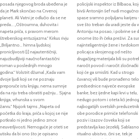
posada njegovog broda ubeđena je
policijski inspektor iz Bilbaoa, k
da je Mark skončao na Crvenoj
bivši Antonijin šef nudi mogućno
planeti. Ali Vatni je odlučio da se ne
spase sramno poljuljanu karijeru 
preda... „Oštroumna, duhovita i
sve što treban da uradi jeste da v
napeta priča, s pravom merom
Antoniju na posao, i pobrine se 
štreberskog entuzijazma.“ Kirkus rivju
onome što ih čeka preživi. Za su
„Briljantno... himna ljudskoj
najinteligentnije žene i tvrdokor
pronicljivosti [i] najautentičniji,
policajca skrojenog od nešto
najuzbudljiviji naučnofantastični
drugačijeg materijala bili su potre
roman u poslednjih mnogo
naročit povod i naročit zločinačk
godina.“ Volstrit džurnal „Kada vam
koji će ga smisliti. Kad u strogo
dvoje ljudi koji se ne poznaju
čuvanoj vili bude pronađeno telo
preporuče istu knjigu, nema sumnje
predsednice najveće evropske
da na nju treba obratiti pažnju... Sjajna
banke, bez ijedne kapi krvi u telu,
knjiga, vrhunska u svom
nedugo potom i oteta kći jedno
žanru.“ Njujork tajms „Napeta od
najbogatijih svetskih preduzetnik
početka do kraja, priča u kojoj se nije
obe porodice primiće telefonski
potkralo ni jedno jedino zrnce
poziv i izazov čoveka koji se
neuverljivosti. Nemoguće je oteti se
predstavlja kao Jezekilj. Sablasn
utisku da bi ono što je opisano
ritualno ubistvo, čini se, tek je