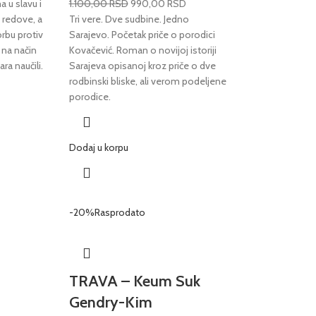
 u slavu i
1.100,00
RSD
990,00
RSD
 redove, a
Tri vere. Dve sudbine. Jedno
orbu protiv
Sarajevo. Početak priče o porodici
 na način
Kovačević. Roman o novijoj istoriji
ra naučili.
Sarajeva opisanoj kroz priče o dve
rodbinski bliske, ali verom podeljene
porodice.
Dodaj u korpu
-20%
Rasprodato
TRAVA – Keum Suk
Gendry-Kim