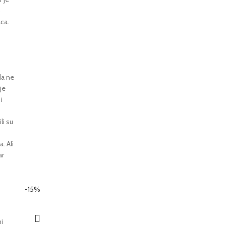
o
aca.
da ne
je
i
li su
. Ali
ar
-15%
i