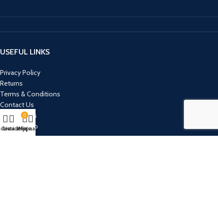
USEFUL LINKS
Privacy Policy
Returns
Terms & Conditions
Contact Us
Latest News
0
Our Sitemap
davnica
Lista želja
Korpa
Moj nalog
RECENT POSTS
10 KNJIGA KOJE SU SAVRŠEN POKLON ZA 8. MART
mart 6, 2026
No Comments