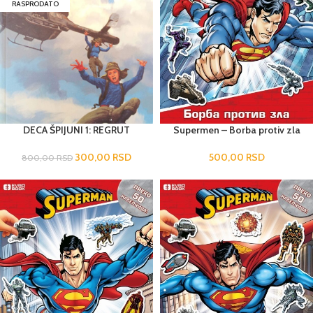
RASPRODATO
DECA ŠPIJUNI 1: REGRUT
Supermen – Borba protiv zla
300,00
RSD
500,00
RSD
800,00
RSD