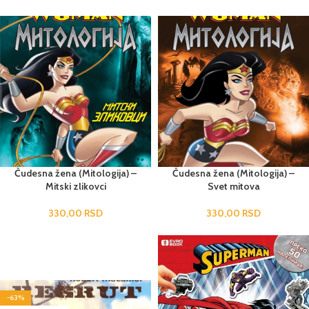
Čudesna žena (Mitologija) –
Čudesna žena (Mitologija) –
Mitski zlikovci
Svet mitova
330,00
RSD
330,00
RSD
-63%