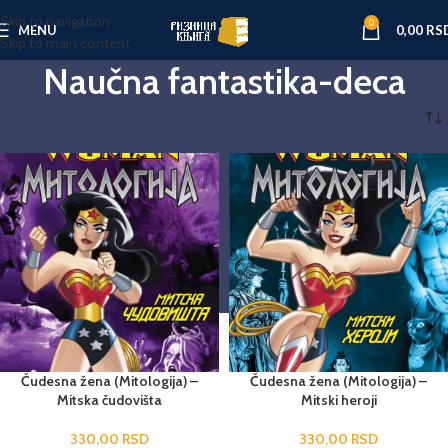
Skip to navigation
0
MENU
0,00
RS
Skip to main content
Naučna fantastika-deca
Početna
Knjige za decu
Naučna fantastika-deca
Čudesna žena (Mitologija) –
Čudesna žena (Mitologija) –
Mitska čudovišta
Mitski heroji
330,00
RSD
330,00
RSD