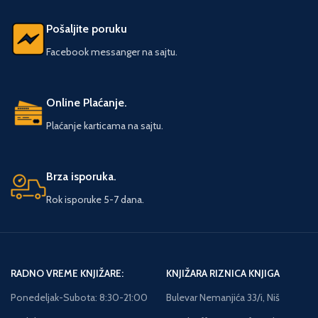
moćne spravice i vozila. U večitoj
borbi protiv zla pridružiće im se i
Pošaljite poruku
junaci kao što su Zelena svetiljka,
Čudesna žena, Akvamen, Fleš,
Facebook messanger na sajtu.
Žena-mačka i članovi prestižne
Lige pravednika… Uživajte! Broj
strana: 42 Format: 20 × 27 Povez:
Online Plaćanje.
Tvrdi Pismo: Ćirilica
Plaćanje karticama na sajtu.
Brza isporuka.
Rok isporuke 5-7 dana.
RADNO VREME KNJIŽARE:
KNJIŽARA RIZNICA KNJIGA
Ponedeljak-Subota: 8:30-21:00
Bulevar Nemanjića 33/i, Niš