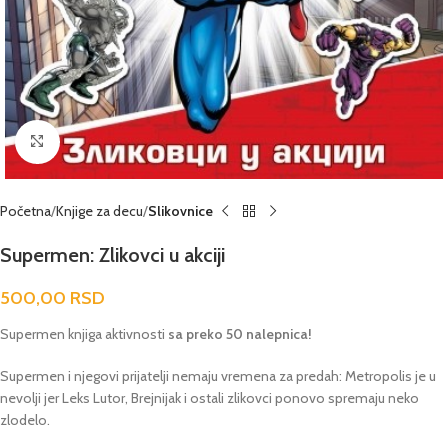
Click to enlarge
Početna
Knjige za decu
Slikovnice
Supermen: Zlikovci u akciji
500,00
RSD
Supermen knjiga aktivnosti
sa preko 50 nalepnica!
Supermen i njegovi prijatelji nemaju vremena za predah: Metropolis je u
nevolji jer Leks Lutor, Brejnijak i ostali zlikovci ponovo spremaju neko
zlodelo.