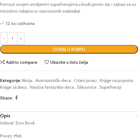
Pomozi svojim omiljenim superherojima u borbi protiv zla, i zabavi se uz
mnoštvo nalepnica i raznovrsnih zadataka!
12 na zalihama
DODAJ U KORPU
Add to compare
Ubacite u listu želja
Kategorije:
Akcija
,
Avanturistički-deca
,
Crtani junaci
,
Knjige na popustu
,
Knjige za decu
,
Naučna fantastika-deca
,
Slikovnice
,
Superheroji
Share:
Opis
Izdavač: Evro Book
Povez: Mek