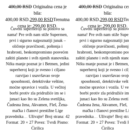
400,00
RSD
Originalna cena je
400,00
RSD
Originalna cen
bila:
bila:
400,00 RSD.
299,00
RSD
Trenutna
400,00 RSD.
299,00
RSD
Tre
cena je: 299,00 RSD.
cena je: 299,00 RSD.
Čuveni superheroji su ponovo sa
Čuveni superheroji su ponovo
nama! Pre svih nam stiže Supermen,
nama! Pre svih nam stiže Super
prvi i sigurno najpoznatiji junak –
prvi i sigurno najpoznatiji juna
oličenje pravičnosti, poštenja i
oličenje pravičnosti, poštenja
hrabrosti, beskompromisno posvećen
hrabrosti, beskompromisno posv
zaštiti planete i svih njenih stanovnika.
zaštiti planete i svih njenih stano
Ništa manje poznat je i Betmen, jedini
Ništa manje poznat je i Betmen, j
superheroj koji je svesno i ciljano
superheroj koji je svesno i cilj
razvijao i usavršavao svoje
razvijao i usavršavao svoje
sposobnosti, detektivske veštine,
sposobnosti, detektivske vešti
moćne spravice i vozila. U večitoj
moćne spravice i vozila. U veči
borbi protiv zla pridružiće im se i
borbi protiv zla pridružiće im s
junaci kao što su Zelena svetiljka,
junaci kao što su Zelena svetilj
Čudesna žena, Akvamen, Fleš, Žena-
Čudesna žena, Akvamen, Fleš, Ž
mačka i članovi prestižne Lige
mačka i članovi prestižne Li
pravednika… Uživajte! Broj strana: 42
pravednika… Uživajte! Broj stra
Format: 20 × 27 Povez: Tvrdi Pismo:
Format: 20 × 27 Povez: Tvrdi P
Ćirilica
Ćirilica