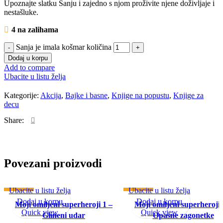
Upoznajte slatku Sanju i zajedno s njom proživite njene doživljaje i
nestašluke.
4 na zalihama
Sanja je imala košmar količina
Dodaj u korpu
Add to compare
Ubacite u listu želja
Kategorije:
Akcija
,
Bajke i basne
,
Knjige na popustu
,
Knjige za
decu
Share:
Povezani proizvodi
Ubacite u listu želja
Ubacite u listu želja
-25%
-25%
Dodaj u korpu
Dodaj u korpu
Moji omiljeni superheroji 1 –
Moji omiljeni superheroji 
Quick view
Quick view
Glineni udar
Opasne zagonetke