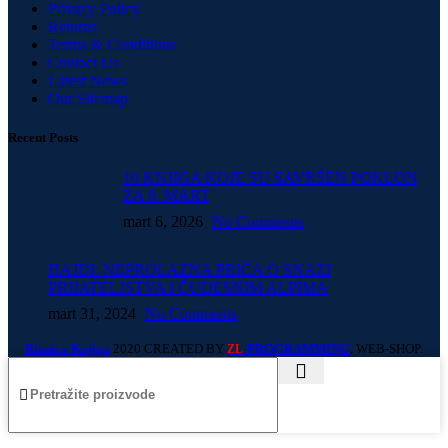
Privacy Policy
Returns
Terms & Conditions
Contact Us
Latest News
Our Sitemap
Recent Posts
10 KNJIGA KOJE SU SAVRŠEN POKLON
ZA 8. MART
mart 6, 2026
No Comments
HAJDI: NEPROLAZNA PRIČA O SNAZI
PRIJATELJSTVA I ČUDESNIM ALPIMA
mart 31, 2024
No Comments
Riznica Knjiga
2020 CREATED BY
-PROGRAMMING
. WEB-SHOP.
ZL