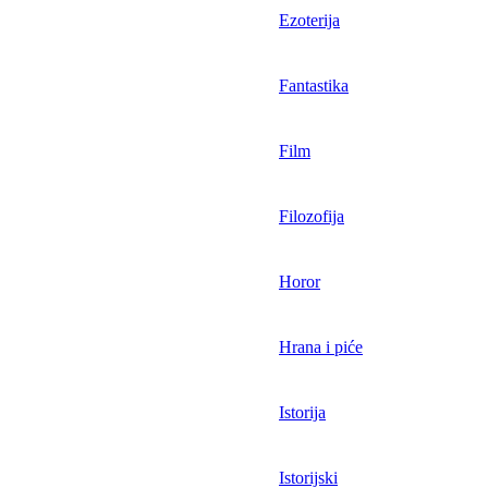
Ezoterija
Fantastika
Film
Filozofija
Horor
Hrana i piće
Istorija
Istorijski