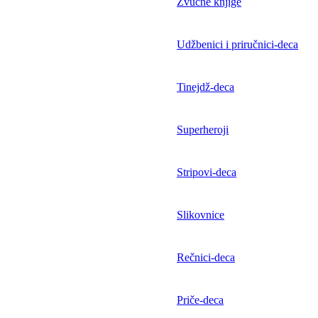
Zvučne knjige
Udžbenici i priručnici-deca
Tinejdž-deca
Superheroji
Stripovi-deca
Slikovnice
Rečnici-deca
Priče-deca