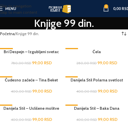
Skip to navigation
0
MENU
0,00
RS
Skip to main content
Knjige 99 din.
Početna
Knjige 99 din.
-87%
Bri Despejn – Izgubljeni svetac
-65%
Ćela
RASPRODATO
99,00
RSD
99,00
RSD
780,00
RSD
280,00
RSD
-75%
Čudesno začeće – Tina Beket
-75%
Danijela Stil Polarna svetlost
99,00
RSD
99,00
RSD
400,00
RSD
400,00
RSD
-75%
Danijela Stil – Uslišene molitve
-75%
Danijela Stil – Baka Dana
RASPRODATO
99,00
RSD
99,00
RSD
400,00
RSD
400,00
RSD