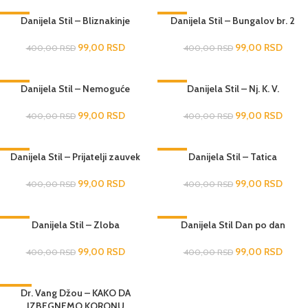
-75%
Danijela Stil – Bliznakinje
-75%
Danijela Stil – Bungalov br. 2
RASPRODATO
99,00
RSD
99,00
RSD
400,00
RSD
400,00
RSD
-75%
Danijela Stil – Nemoguće
-75%
Danijela Stil – Nj. K. V.
RASPRODATO
99,00
RSD
99,00
RSD
400,00
RSD
400,00
RSD
-75%
Danijela Stil – Prijatelji zauvek
-75%
Danijela Stil – Tatica
RASPRODATO
99,00
RSD
99,00
RSD
400,00
RSD
400,00
RSD
-75%
Danijela Stil – Zloba
-75%
Danijela Stil Dan po dan
99,00
RSD
99,00
RSD
400,00
RSD
400,00
RSD
-84%
Dr. Vang Džou – KAKO DA
IZBEGNEMO KORONU