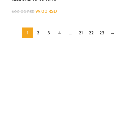
99,00
RSD
600,00
RSD
1
2
3
4
…
21
22
23
→