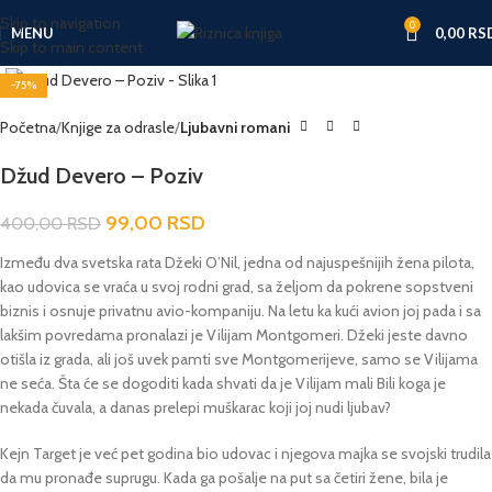
Skip to navigation
0
MENU
0,00
RS
Skip to main content
Click to enlarge
-75%
Početna
Knjige za odrasle
Ljubavni romani
Džud Devero – Poziv
99,00
RSD
400,00
RSD
Između dva svetska rata Džeki O’Nil, jedna od najuspešnijih žena pilota,
kao udovica se vraća u svoj rodni grad, sa željom da pokrene sopstveni
biznis i osnuje privatnu avio-kompaniju. Na letu ka kući avion joj pada i sa
lakšim povredama pronalazi je Vilijam Montgomeri. Džeki jeste davno
otišla iz grada, ali još uvek pamti sve Montgomerijeve, samo se Vilijama
ne seća. Šta će se dogoditi kada shvati da je Vilijam mali Bili koga je
nekada čuvala, a danas prelepi muškarac koji joj nudi ljubav?
Kejn Target je već pet godina bio udovac i njegova majka se svojski trudila
da mu pronađe suprugu. Kada ga pošalje na put sa četiri žene, bila je