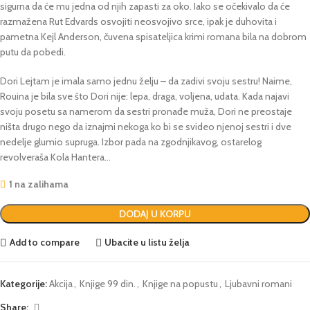
sigurna da će mu jedna od njih zapasti za oko. Iako se očekivalo da će
razmažena Rut Edvards osvojiti neosvojivo srce, ipak je duhovita i
pametna Kejl Anderson, čuvena spisateljica krimi romana bila na dobrom
putu da pobedi.
Dori Lejtam je imala samo jednu želju – da zadivi svoju sestru! Naime,
Rouina je bila sve što Dori nije: lepa, draga, voljena, udata. Kada najavi
svoju posetu sa namerom da sestri pronađe muža, Dori ne preostaje
ništa drugo nego da iznajmi nekoga ko bi se svideo njenoj sestri i dve
nedelje glumio supruga. Izbor pada na zgodnjikavog, ostarelog
revolveraša Kola Hantera…
1 na zalihama
DODAJ U KORPU
Add to compare
Ubacite u listu želja
Kategorije:
Akcija
,
Knjige 99 din.
,
Knjige na popustu
,
Ljubavni romani
Share: