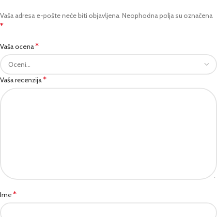
Vaša adresa e-pošte neće biti objavljena.
Neophodna polja su označena
*
*
Vaša ocena
*
Vaša recenzija
*
Ime