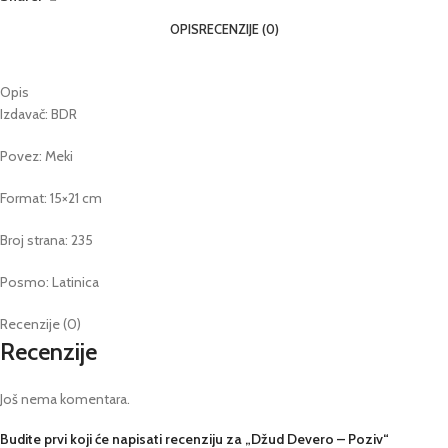
OPIS
RECENZIJE (0)
Opis
Izdavač: BDR
Povez: Meki
Format: 15×21 cm
Broj strana: 235
Posmo: Latinica
Recenzije (0)
Recenzije
Još nema komentara.
Budite prvi koji će napisati recenziju za „Džud Devero – Poziv“