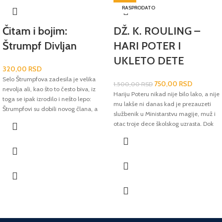
RASPRODATO
Čitam i bojim:
DŽ. K. ROULING –
Štrumpf Divljan
HARI POTER I
UKLETO DETE
320,00
RSD
Selo Štrumpfova zadesila je velika
750,00
RSD
1.500,00
RSD
nevolja ali, kao što to često biva, iz
Hariju Poteru nikad nije bilo lako, a nije
toga se ipak izrodilo i nešto lepo:
mu lakše ni danas kad je prezauzeti
Štrumpfovi su dobili novog člana, a
službenik u Ministarstvu magije, muž i
Štrumpf Divljan novi dom. Osim
otac troje dece školskog uzrasta. Dok
zabavne i poučne pričice, deca će
se Hari bori s prošlošću koja odbija da
uživati u bojenju svojih omiljenih
ostane tamo gde joj je mesto, njegov
junaka.
najmlađi sin Albus (pogodili ste – ime
je dobio po Albusu Dambldoru!), mora
da se suoči s porodičnim nasleđem
koje nikad nije želeo. Prošlost i
sadašnjost zloslutno se mešaju,
upozoravajući oca i sina da neprijatna
istina ponekad leži tamo gde je