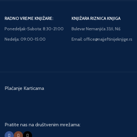
RADNO VREME KNJIŽARE:
KNJIŽARA RIZNICA KNJIGA
Ponedeljak-Subota: 8:30-21:00
Bulevar Nemanjića 33/i, Niš
Nedelja: 09:00-15:00
Email: office@najjeftinijeknjige.rs
Plaćanje Karticama
Pratite nas na društvenim mrežama: