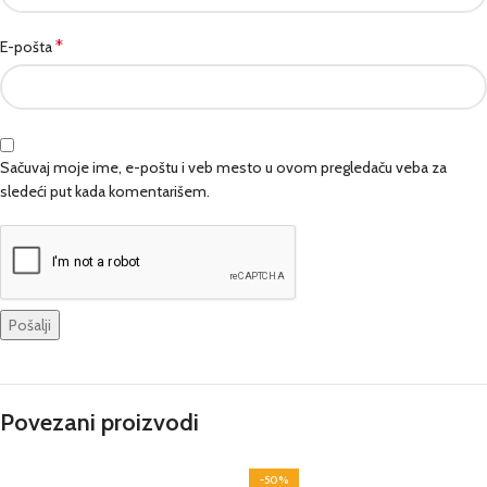
*
E-pošta
Sačuvaj moje ime, e-poštu i veb mesto u ovom pregledaču veba za
sledeći put kada komentarišem.
Povezani proizvodi
-50%