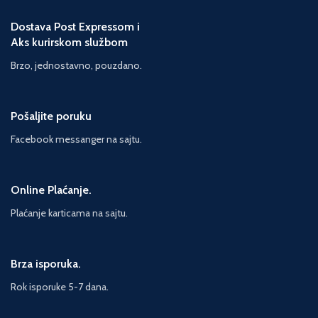
najmanje očekuješ. Zasnovan na novoj
originalnoj priči Dž. K. Rouling, Džeka
Dostava Post Expressom i
Torna i Džona Tifanija, Hari Poter i
Aks kurirskom službom
ukleto dete osma je priča o Hariju
Poteru, prva adaptirana za pozorišnu
Brzo, jednostavno, pouzdano.
scenu. Za razliku od prethodnih priča,
ova je sročena u obliku dramskog
teksta, a istoimeni pozorišni komad
koji se igra u londonskom Vest Endu,
Pošaljite poruku
pobrao je hvalospeve najuglednijih
Facebook messanger na sajtu.
pozorišnih kritičara. Dejli telegraf - „U
britanskim pozorištima decenijama
nije viđeno tako nešto.” Fajnešnel tajms
- „Kreativni tim sjajno je izveo magiju
Online Plaćanje.
za gomilu Normalaca.”
Plaćanje karticama na sajtu.
Brza isporuka.
Rok isporuke 5-7 dana.