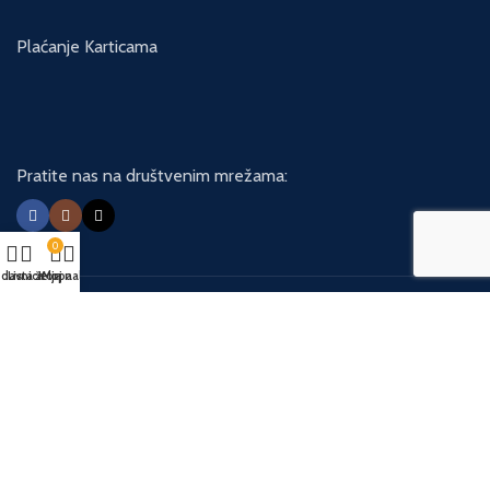
Plaćanje Karticama
Pratite nas na društvenim mrežama:
0
davnica
Lista želja
Korpa
Moj nalog
USEFUL LINKS
Privacy Policy
Returns
Terms & Conditions
Contact Us