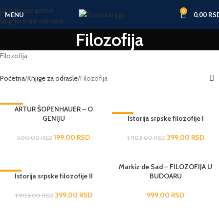
Skip to navigation
0
MENU
0,00
RS
Skip to main content
Filozofija
Filozofija
Početna
Knjige za odrasle
Filozofija
-60%
ARTUR ŠOPENHAUER – O
GENIJU
-79%
Istorija srpske filozofije I
RASPRODATO
199,00
RSD
399,00
RSD
500,00
RSD
1.903,00
RSD
Markiz de Sad – FILOZOFIJA U
RASPRODATO
-79%
Istorija srpske filozofije II
BUDOARU
399,00
RSD
999,00
RSD
1.903,00
RSD