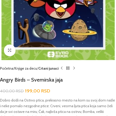
Click to enlarge
Početna
Knjige za decu
Crtani junaci
Angry Birds – Svemirska jaja
199,00
RSD
400,00
RSD
Dobro došli na Ostrvo ptica, prekrasno mesto na kom su svoj dom našle
i neke pomalo nezgodne ptice: Crveni, veoma ljuta ptica koja samo želi
da je svi ostave na miru; Čak, najbrža ptica na ostrvu; Bomba, veliki