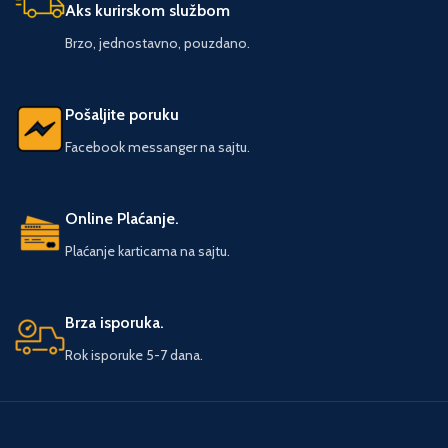
sposobnosti, detektivske veštine,
jedini superheroj koji je svesno i
Aks kurirskom službom
moćne spravice i vozila. U večitoj
ciljano razvijao i usavršavao svoje
borbi protiv zla pridružiće im se i
Brzo, jednostavno, pouzdano.
sposobnosti, detektivske veštine,
junaci kao što su Zelena svetiljka,
moćne spravice i vozila. U večitoj
Čudesna žena, Akvamen, Fleš,
borbi protiv zla pridružiće im se i
Žena-mačka i članovi prestižne
junaci kao što su Zelena svetiljka,
Pošaljite poruku
Lige pravednika… Uživajte! Broj
Čudesna žena, Akvamen, Fleš,
strana: 42 Format: 20 × 27 Povez:
Facebook messanger na sajtu.
Žena-mačka i članovi prestižne
Tvrdi Pismo: Ćirilica
Lige pravednika… Uživajte! Broj
strana: 42 Format: 20 × 27 Povez:
Tvrdi Pismo: Ćirilica
Online Plaćanje.
Plaćanje karticama na sajtu.
Brza isporuka.
Rok isporuke 5-7 dana.