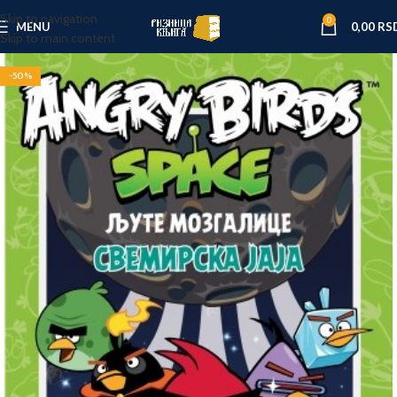
Skip to navigation
0
MENU
0,00
RS
Skip to main content
-50%