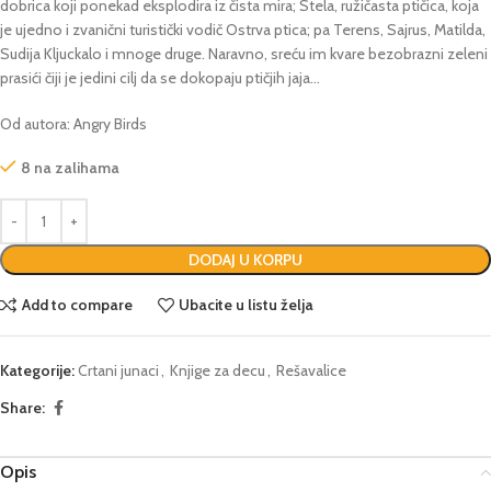
dobrica koji ponekad eksplodira iz čista mira; Stela, ružičasta ptičica, koja
je ujedno i zvanični turistički vodič Ostrva ptica; pa Terens, Sajrus, Matilda,
Sudija Kljuckalo i mnoge druge. Naravno, sreću im kvare bezobrazni zeleni
prasići čiji je jedini cilj da se dokopaju ptičjih jaja…
Od autora: Angry Birds
8 na zalihama
DODAJ U KORPU
Add to compare
Ubacite u listu želja
Kategorije:
Crtani junaci
,
Knjige za decu
,
Rešavalice
Share:
Opis