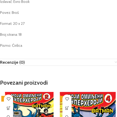
Izdavač: Evro Book
Povez: Broš
Format: 20 x 27
Broj strana: 18
Pismo: Ćirilica
Recenzije (0)
Povezani proizvodi
-25%
-25%