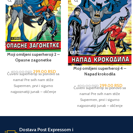
Moji omiljeni superheroji 2 –
Opasne zagonetke
Moji omiljeni superheroji 4 –
299,00
RSD
400,00
RSD
Napad krokodila
Čuveni superheroji su ponovo sa
nama! Pre svih nam stiže
299,00
RSD
Supermen, prvi i sigurno
400,00
RSD
Čuveni superheroji su ponovo sa
najpoznatiji junak – oličenje
nama! Pre svih nam stiže
pravičnosti, poštenja i hrabrosti,
Supermen, prvi i sigurno
beskompromisno posvećen zaštiti
najpoznatiji junak – oličenje
planete i svih njenih stanovnika.
pravičnosti, poštenja i hrabrosti,
Ništa manje poznat je i Betmen,
beskompromisno posvećen zaštiti
jedini superheroj koji je svesno i
planete i svih njenih stanovnika.
ciljano razvijao i usavršavao svoje
Dostava Post Expressom i
Ništa manje poznat je i Betmen,