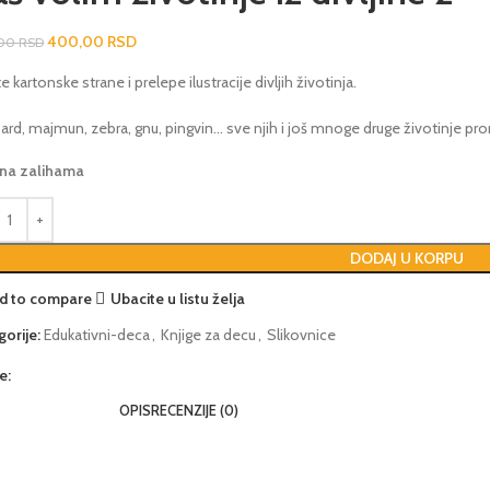
400,00
RSD
,00
RSD
e kartonske strane i prelepe ilustracije divljih životinja.
ard, majmun, zebra, gnu, pingvin… sve njih i još mnoge druge životinje p
 na zalihama
DODAJ U KORPU
d to compare
Ubacite u listu želja
gorije:
Edukativni-deca
,
Knjige za decu
,
Slikovnice
e:
OPIS
RECENZIJE (0)