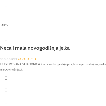
-34%
Neca i mala novogodišnja jelka
249,00
RSD
380,00
RSD
ILUSTROVANA SLIKOVNICA Kao i svi trogodišnjaci, Neca je nestašan, radoz
njegovi vršnjaci.