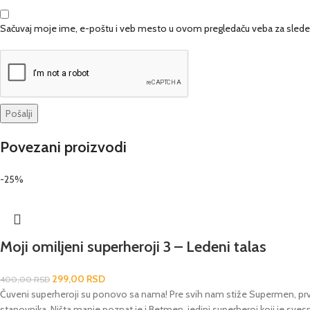
Sačuvaj moje ime, e-poštu i veb mesto u ovom pregledaču veba za slede
Povezani proizvodi
-25%
Moji omiljeni superheroji 3 – Ledeni talas
299,00
RSD
400,00
RSD
Čuveni superheroji su ponovo sa nama! Pre svih nam stiže Supermen, prvi i
stanovnika. Ništa manje poznat je i Betmen, jedini superheroj koji je svesn