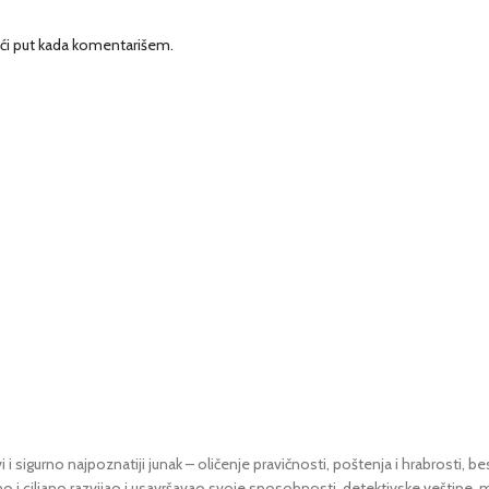
ći put kada komentarišem.
 sigurno najpoznatiji junak – oličenje pravičnosti, poštenja i hrabrosti, 
o i ciljano razvijao i usavršavao svoje sposobnosti, detektivske veštine, mo