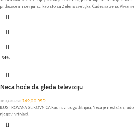
pridružiće im se i junaci kao što su Zelena svetiljka, Čudesna žena, Akvame
-34%
Neca hoće da gleda televiziju
249,00
RSD
380,00
RSD
ILUSTROVANA SLIKOVNICA Kao i svi trogodišnjaci, Neca je nestašan, radoz
njegovi vršnjaci.