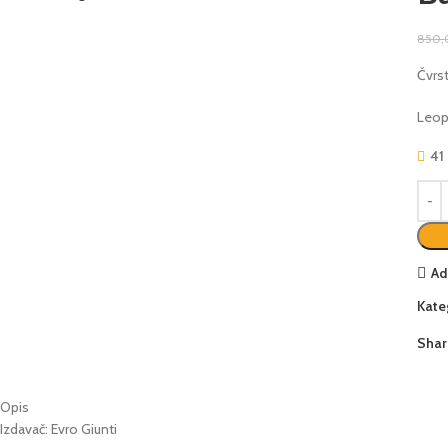
850
Čvrst
Leop
41
Ad
Kate
Shar
Opis
Izdavač: Evro Giunti