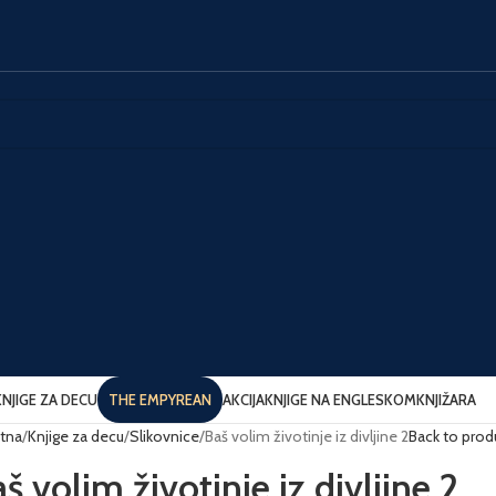
KNJIGE ZA DECU
THE EMPYREAN
AKCIJA
KNJIGE NA ENGLESKOM
KNJIŽARA
tna
Knjige za decu
Slikovnice
Baš volim životinje iz divljine 2
Back to prod
š volim životinje iz divljine 2