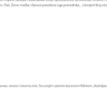
n, Fleš, Žena-mačka i članovi prestižne Lige pravednika… Uživajte! Broj stra
nao, veseo i veoma mio. Sa svojim vjernim kucovom Riletom, doživljava hi