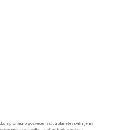
beskompromisno posvećen zaštiti planete i svih njenih
ćne spravice i vozila. U večitoj borbi protiv zla