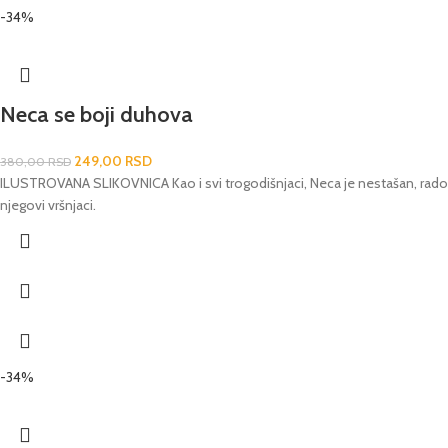
-34%
Neca se boji duhova
249,00
RSD
380,00
RSD
ILUSTROVANA SLIKOVNICA Kao i svi trogodišnjaci, Neca je nestašan, radoz
njegovi vršnjaci.
-34%