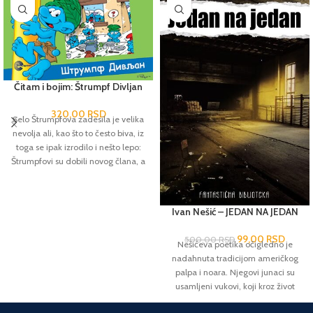
Čitam i bojim: Štrumpf Divljan
320,00
RSD
Selo Štrumpfova zadesila je velika
nevolja ali, kao što to često biva, iz
toga se ipak izrodilo i nešto lepo:
Štrumpfovi su dobili novog člana, a
Štrumpf Divljan novi dom. Osim
zabavne i poučne pričice, deca će
uživati u bojenju svojih omiljenih
Ivan Nešić – JEDAN NA JEDAN
junaka.
99,00
RSD
500,00
RSD
Nešićeva poetika očigledno je
nadahnuta tradicijom američkog
palpa i noara. Njegovi junaci su
usamljeni vukovi, koji kroz život
prolaze kao kroz senke,