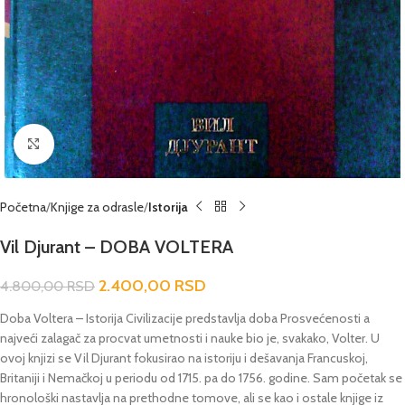
Click to enlarge
Početna
Knjige za odrasle
Istorija
Vil Djurant – DOBA VOLTERA
2.400,00
RSD
4.800,00
RSD
Doba Voltera – Istorija Civilizacije predstavlja doba Prosvećenosti a
najveći zalagač za procvat umetnosti i nauke bio je, svakako, Volter. U
ovoj knjizi se Vil Djurant fokusirao na istoriju i dešavanja Francuskoj,
Britaniji i Nemačkoj u periodu od 1715. pa do 1756. godine. Sam početak se
hronološki nastavlja na prethodne tomove, ali se kao i ostale knjige iz