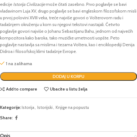
edicije
Istorija Civilizacije
može čitati zasebno. Prvo poglavlje se bavi
vladavinom Luja XV, drugo poglavlje se bavi engleskom filozofskom misli
u prvoj polovini XVIII veka, treće najviše govori o Volterovom radu i
tadašnjem okruženju u kom su njegovi tekstovi nastajali. Četvrto
poglavlje govori najviše o Johanu Sebastijanu Bahu, jednom od najvećih
kompozitora kako baroka, tako muzičke umetnosti uopšte. Peto
poglavlje nastavlja sa mislima i tezama Voltera, kao i enciklopediji Denija
Didroa i filosofskoj klimi tadašnje Evrope.
1 na zalihama
DODAJ U KORPU
Add to compare
Ubacite u listu želja
Kategorije:
Istorija
,
Istorijski
,
Knjige na popustu
Share:
Opis