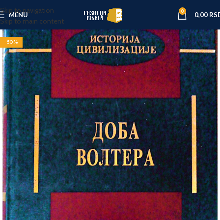
Skip to navigation
0
MENU
0,00
RS
Skip to main content
-50%