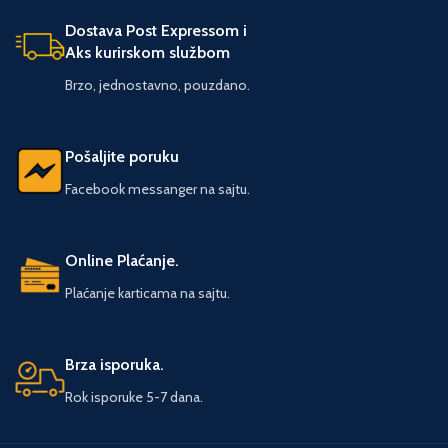
neprimećeno i u oblaku duvanskog
dima, živeći taj život po svojim
Dostava Post Expressom i
pravilima - spremni da u zamenu
Aks kurirskom službom
za to plate đavolu ceh kada dođe
vreme.
Brzo, jednostavno, pouzdano.
Pošaljite poruku
Facebook messanger na sajtu.
Online Plaćanje.
Plaćanje karticama na sajtu.
Brza isporuka.
Rok isporuke 5-7 dana.