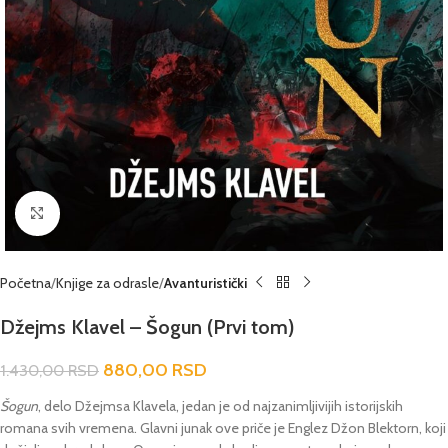
Click to enlarge
Početna
Knjige za odrasle
Avanturistički
Džejms Klavel – Šogun (Prvi tom)
880,00
RSD
1.430,00
RSD
Šogun
, delo Džejmsa Klavela, jedan je od najzanimljivijih istorijskih
romana svih vremena. Glavni junak ove priče je Englez Džon Blektorn, koji