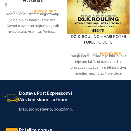
Musketara
999,00
RSD
2.200,00
RSD
Roman
Tri musketara
najpoznatije
je delo Aleksandra Dime oca.
Govori o avanturi trojice kraljevih
musketara: Aramisa, Portosa i
DŽ. K. ROULING – HARI POTER
Atosa, i novajlije koji im se
I UKLETO DETE
priključuje – mladog Gaskonjca
D’Artanjana. Ovaj neponovljivi
750,00
RSD
1.500,00
RSD
klasik prikazuje herojske podvige i
Hariju Poteru nikad nije bilo lako, a
pustolovine u Francuskoj XVII veka,
nije mu lakše ni danas kad je
društvu krcatom intrigama,
prezauzeti službenik u Ministarstvu
sukobima političkih interesa i ličnim
magije, muž i otac troje dece
ambicijama. Dvor Luja XIII
školskog uzrasta. Dok se Hari bori s
preplavljen je špijunima, plemstvo
prošlošću koja odbija da ostane
se otima o krunu, a među svim tim
tamo gde joj je mesto, njegov
Dostava Post Expressom i
spletkama, i u atmosferi opšteg
najmlađi sin Albus (pogodili ste –
Aks kurirskom službom
nepoverenja, plemeniti musketari
ime je dobio po Albusu
ustaju u odbranu svoje otadžbine i
Dambldoru!), mora da se suoči s
Brzo, jednostavno, pouzdano.
smelo kreću u opasnu misiju da
porodičnim nasleđem koje nikad
osujete zaveru koja preti ne samo
nije želeo. Prošlost i sadašnjost
kruni već i budućnosti čitave
zloslutno se mešaju, upozoravajući
Pošaljite poruku
Evrope. Ovaj roman je poslužio kao