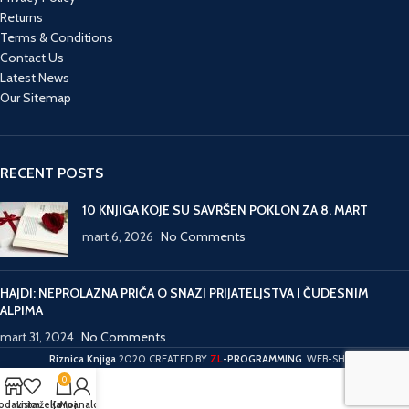
Returns
Terms & Conditions
Contact Us
Latest News
Our Sitemap
RECENT POSTS
10 KNJIGA KOJE SU SAVRŠEN POKLON ZA 8. MART
mart 6, 2026
No Comments
HAJDI: NEPROLAZNA PRIČA O SNAZI PRIJATELJSTVA I ČUDESNIM
ALPIMA
mart 31, 2024
No Comments
ZL
Riznica Knjiga
2020 CREATED BY
-PROGRAMMING
. WEB-SHOP.
0
odavnica
Lista želja
Korpa
Moj nalog