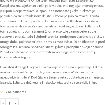
doživljava brodolom. On se iznenada budi na mestu za koje malo
Evropljana zna, a još manje njih ga je videlo. Ime tog tajanstvenog mesta
je Nipon. Reč je, zapravo, o Japanu sedamnaestog veka. Blektorn je
prinuđen da živi u feudalnom društvu u kome je granica između života i
smrti tanka nit koja neprestano klizi na ivici noža. Blektorn mora da se
bori za sebe, da se suoči s nepoznatim narodom, jezikom i kulturom. U
tom susretu s novom stvarnošću on preispituje samog sebe, svoje
stavove o moralu, istini i slobodi, a uviđa i podeljenost japanskog društva
onoga doba: političke sukobe, borbu za moć i vlast. Džon Blektorn je pred
mnogim iskušenjima, spoznaje strast, gubitak, preispituje svoju odanost.
Prinudno putovanje neće promeniti samo njega samog već i zemlju
kojom vladaju šoguni.
Ova istorijska saga Džejmsa Klavela koja se čita u dahu poseduje, kako su
neki književni kritičari primetili, „šekspirovsku dubinu“, ali i „napetost
najuzbudljivijih trilera“. Kod čitalaca širom sveta podstakla je zanimanje za
japansku kulturu, a doživela je i nekoliko adaptacija za televiziju i film.
17 na zalihama