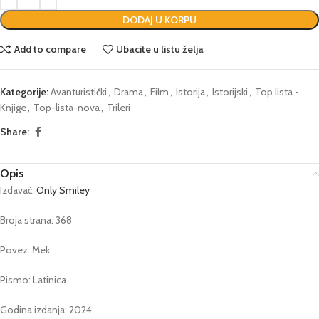
DODAJ U KORPU
Add to compare
Ubacite u listu želja
Kategorije:
Avanturistički
,
Drama
,
Film
,
Istorija
,
Istorijski
,
Top lista -
Knjige
,
Top-lista-nova
,
Trileri
Share:
Opis
Izdavač:
Only Smiley
Broja strana: 368
Povez: Mek
Pismo: Latinica
Godina izdanja: 2024