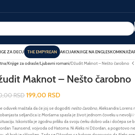
IGE ZA DECU
THE EMPYREAN
AKCIJA
KNJIGE NA ENGLESKOM
KNJIŽA
tna
Knjige za odrasle
Ljubavni romani
Džudit Maknot – Nešto čarobno
žudit Maknot – Nešto čarobno
199,00
RSD
0,00
RSD
je oduvek maštala da će joj se dogoditi
nešto čarobno
, Aleksandra Lorens n
banjasta seljančica iz Moršama spasla je život jednom čoveku u nevolji i ti
situaciju. Iskoristila je zgodnu priliku da svoju ćerku dobro uda i dočepa se b
žordan Taunsend, vojvoda od Hatorna. Ni Aleks ni Džordan, a pogotovo ne 
ku, ali brak je sklopljen. Tada se Džordan sa bakom dogovorio da Aleks pret