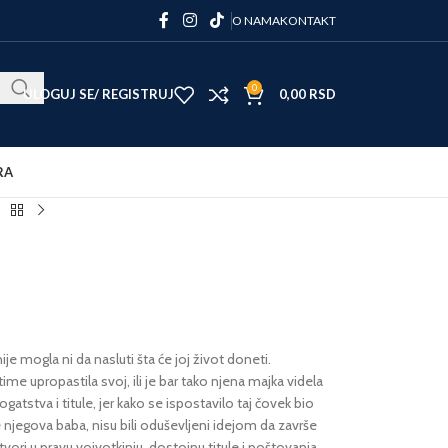
O NAMA
KONTAKT
0
ULOGUJ SE/ REGISTRUJ
0,00
RSD
RA
ije mogla ni da nasluti šta će joj život doneti.
me upropastila svoj, ili je bar tako njena majka videla
ogatstva i titule, jer kako se ispostavilo taj čovek bio
njegova baba, nisu bili oduševljeni idejom da završe
vori u pravu vojvotkinju, dostojnu titule i poštovanja,