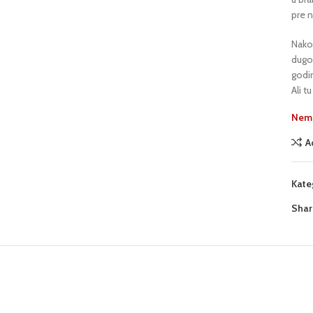
pre n
Nakon
dugo 
godi
Ali t
Nema
A
Kate
Shar