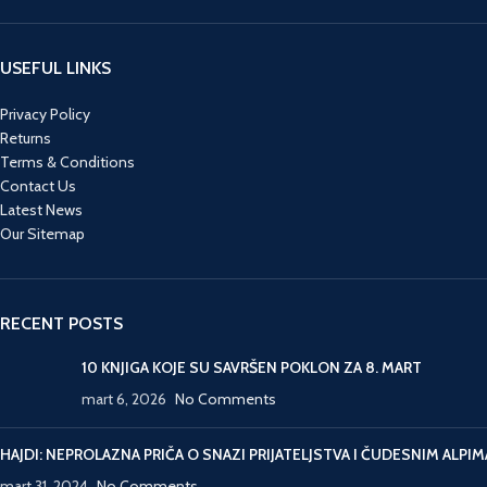
Dimu, najvećeg svetskog
intelektualne moći i mali
perača novca, i njegovu
krug lojalnih saradnika,
porodicu u Englesku. Le
Smajli otkriva da se iza
USEFUL LINKS
Kare majstorski gradi
zavere skriva njegov
napetost u nizu uzbudljivih
najveći neprijatelj - šef
Privacy Policy
događaja i brzih dijaloga...
sovjetskih špijuna, Karla.
Returns
sve do neočekivanog
Sad još treba postaviti
Terms & Conditions
kraja.
zamku i uhvatiti krticu...
Contact Us
Ovo je jedan od
Latest News
najpoznatijih špijunskih
Our Sitemap
romana u poslednjih
nekoliko decenija, a 2011.
je uspešno ekranizovan
istoimenim filmom sa
RECENT POSTS
Garijem Oldmanom u
glavnoj ulozi.
10 KNJIGA KOJE SU SAVRŠEN POKLON ZA 8. MART
mart 6, 2026
No Comments
HAJDI: NEPROLAZNA PRIČA O SNAZI PRIJATELJSTVA I ČUDESNIM ALPIM
mart 31, 2024
No Comments