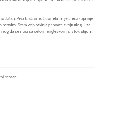
vnodušan. Prva bračna noć donela im je sreću koja nije
 mrtvim. Stara vojvotkinja prihvata svoju ulogu i za
emnog da se nosi sa celom engleskom aristokratijom.
vni romani