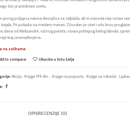
ego što je predstavi svetu.
 prvog poljupca naivna devojčica se zaljubila, ali ni vojvoda nije ostao ra
trajala. Pri polasku na medeni mesec, Džordan je otet i vrlo brzo proglašen
nu dana od Aleksandre, ružnog pačeta, stvara prelepog belog labuda, spr
u nije kraj iznenađenjima…
 na zalihama
dd to compare
Ubacite u listu želja
gorije:
Akcija
,
Knjige 199 din.
,
Knjige na popustu
,
Knjige za odrasle
,
Ljuba
e:
OPIS
RECENZIJE (0)