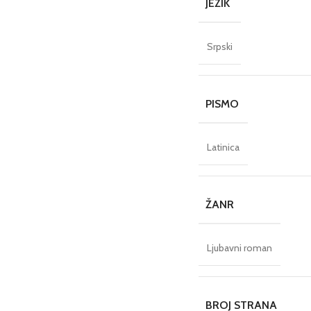
JEZIK
Srpski
PISMO
Latinica
ŽANR
Ljubavni roman
BROJ STRANA