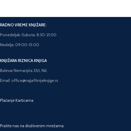
Rok isporuke 5-7 dana.
RADNO VREME KNJIŽARE:
Ponedeljak-Subota: 8:30-21:00
Nedelja: 09:00-15:00
KNJIŽARA RIZNICA KNJIGA
Bulevar Nemanjića 33/i, Niš
Email: office@najjeftinijeknjige.rs
Plaćanje Karticama
Pratite nas na društvenim mrežama: