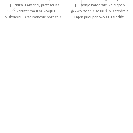
umetnika u Americi, profesor na
izgradnje katedrale, velelepno
univerzitetima u Milvokiju i
gotsko izdanje se urušilo. Katedrala
Viskonsinu, Arso Ivanović poznat je
i njen prior ponovo su u središtu
širom sveta kao autor nove tehnike
zbivanja, u mreži ljubavi i mržnje,
kristalizacije boje. Njegove slike
ponosa i pohlepe, ambicije i
krase zidove najuglednijih svetskih
osvete. Zidarski esnaf, koji smo u
galerija i muzeja, a monografija
Stubovima zemlje ostavili u povoju,
ovog vrsnog umetnika, u kojoj je
prerastao je u uticajno udruženje,
predstavljeno više od 100 radova,
koje za glavnog graditelja urušene
nastala je kao omaž jednom
crkve predlaže Mertina, a prior
osobenom slikarskom postupku i
Godvin odlučuje da mu ukaže
autorovom vanvremenskom
poverenje. Mladi zidar i arhitekta
umetničkom delu.
prolazi kroz teška iskušenja: lokalni
moćnik zatvorio je kamenolom, a
prior nije zadovoljan tempom i
troškovima obrade katedrale.
Povrh svega, Keris, nezavisna i
samouverena žena u koju je Mertin
zaljubljen, ne želi da se uda za
njega, iako ga voli. Kao i u
Stubovima zemlje, Folet je u Svetu
bez kraja dočarao sva dostignuća,