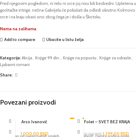
Pred njegovim pogledom, ni telo ni srce joj nisu bili bezbedni. Upletena u
gorštačke intrige, nežna Gabrijela će pokušati da odledi okrutno Kolmovo
srce i na kraju obavi ono zbog čega je i došla u Škotsku.
Nema na zalihama
Add to compare
Ubacite u listu želja
Kategorije:
Akcija
,
Knjige 99 din.
,
Knjige na popustu
,
Knjige za odrasle
,
Ljubavni romani
Share:
Povezani proizvodi
Arso Ivanović
-48%
Ken Folet – SVET BEZ KRAJA
1.000,00
RSD
1.299,00
RSD
2.500,00
RSD
Jedan od najpriznatijih srpskih
Kingsbridž. Dvesta godina posle