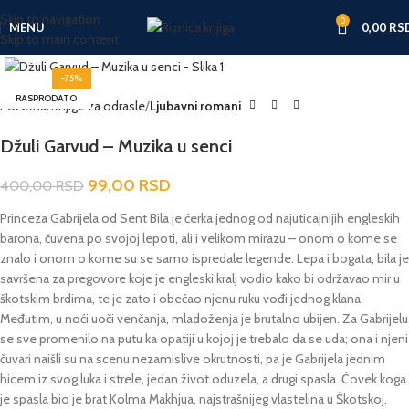
Skip to navigation
0
MENU
0,00
RS
Skip to main content
Click to enlarge
-75%
RASPRODATO
Početna
Knjige za odrasle
Ljubavni romani
Džuli Garvud – Muzika u senci
99,00
RSD
400,00
RSD
Princeza Gabrijela od Sent Bila je ćerka jednog od najuticajnijih engleskih
barona, čuvena po svojoj lepoti, ali i velikom mirazu – onom o kome se
znalo i onom o kome su se samo ispredale legende. Lepa i bogata, bila je
savršena za pregovore koje je engleski kralj vodio kako bi održavao mir u
škotskim brdima, te je zato i obećao njenu ruku vođi jednog klana.
Međutim, u noći uoči venčanja, mladoženja je brutalno ubijen. Za Gabrijelu
se sve promenilo na putu ka opatiji u kojoj je trebalo da se uda; ona i njeni
čuvari naišli su na scenu nezamislive okrutnosti, pa je Gabrijela jednim
hicem iz svog luka i strele, jedan život oduzela, a drugi spasla. Čovek koga
je spasla bio je brat Kolma Makhjua, najstrašnijeg vlastelina u Škotskoj.