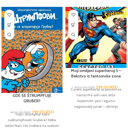
-25%
-25%
Moji omiljeni superheroji 5 –
Bekstvo iz fantomske zone
299,00
RSD
400,00
RSD
Čuveni superheroji su ponovo sa
GDE SE ŠTRUMPFUJE
nama! Pre svih nam stiže
GRUBER?
Supermen, prvi i sigurno
najpoznatiji junak – oličenje
299,00
RSD
400,00
RSD
pravičnosti, poštenja i hrabrosti,
Traži i štrumpfuj! Kako
beskompromisno posvećen zaštiti
naštrumpfovati Grubera? Ništa
planete i svih njenih stanovnika.
lakše! Naći ćeš Grubera na svakom