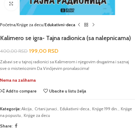
Click to enlarge
Početna
Knjige za decu
Edukativni-deca
Kalimero se igra- Tajna radionica (sa nalepnicama)
199,00
RSD
400,00
RSD
Zabavi se u tajnoj radionici sa Kalimerom i njegovim drugarima i saznaj
sve o misterioznim Da Vinčijevim pronalascima!
Nema na zalihama
Add to compare
Ubacite u listu želja
Kategorije:
Akcija
,
Crtani junaci
,
Edukativni-deca
,
Knjige 199 din.
,
Knjige
na popustu
,
Knjige za decu
Share: