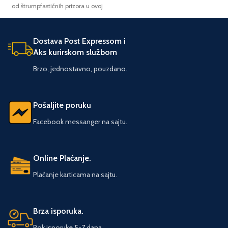
Ništa manje poznat je i Betmen,
od štrumpfastičnih prizora u ovoj
jedini superheroj koji je svesno i
knjizi. Tu su i mnoge druge
ciljano razvijao i usavršavao svoje
zanimljive stvari i Štrumpfovi koje
sposobnosti, detektivske veštine,
treba pronaći. Sve zanimacija do
Dostava Post Expressom i
moćne spravice i vozila. U večitoj
zanimacije...
Aks kurirskom službom
borbi protiv zla pridružiće im se i
junaci kao što su Zelena svetiljka,
Brzo, jednostavno, pouzdano.
Čudesna žena, Akvamen, Fleš,
Žena-mačka i članovi prestižne
Lige pravednika… Uživajte! Broj
Pošaljite poruku
strana: 42 Format: 20 × 27 Povez:
Tvrdi Pismo: Ćirilica
Facebook messanger na sajtu.
Online Plaćanje.
Plaćanje karticama na sajtu.
Brza isporuka.
Rok isporuke 5-7 dana.