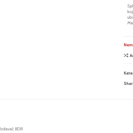
Sp
koj
ubi
Ma
Nema
A
Kate
Shar
Izdavač: BDR