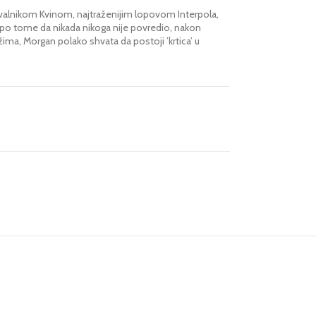
ovalnikom Kvinom, najtraženijim lopovom Interpola,
nat po tome da nikada nikoga nije povredio, nakon
ima, Morgan polako shvata da postoji ’krtica’ u