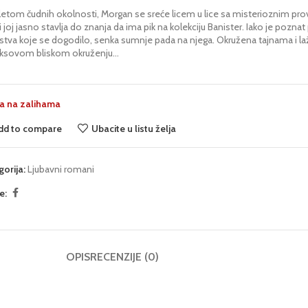
letom čudnih okolnosti, Morgan se sreće licem u lice sa misterioznim pr
i joj jasno stavlja do znanja da ima pik na kolekciju Banister. Iako je poz
stva koje se dogodilo, senka sumnje pada na njega. Okružena tajnama i laž
ksovom bliskom okruženju…
 na zalihama
dd to compare
Ubacite u listu želja
gorija:
Ljubavni romani
e:
OPIS
RECENZIJE (0)