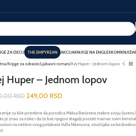
IGE ZA DECU
THE EMPYREAN
AKCIJA
KNJIGE NA ENGLESKOM
KNJIŽA
tna
Knjige za odrasle
Ljubavni romani
Kej Huper – Jednom lopov
ej Huper – Jednom lopov
249,00
RSD
0,00
RSD
enije su bile potrebne da porodica Maksa Banistera stekne svoju čuvenu ko
s je znao za rizike i da će baš njegovi dragulji postati mamac svim krimin
osloni na veštine svog polubrata Vulfa Nikersona, stručnjaka za bezbednos
t.