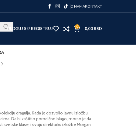
O NAMA
KONTAKT
0
ULOGUJ SE/ REGISTRUJ
0,00
RSD
RA
lekciju dragulja. Kada je dozvolio javnu izložbu,
alcima. Da bi zaštitio porodično blago, morao je da
t svetske klase, i svoju direktorku izložbe Morgan