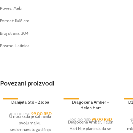
Povez: Meki
Format: 11×18 cm
Broj strana: 204
Posmo: Latinica
Povezani proizvodi
-75%
Danijela Stil – Zloba
-75%
Dragocena Amber –
-7
Dž
Helen Hart
RA
99,00
RSD
400,00
RSD
U noći kada je sahranila
99,00
RSD
400,00
RSD
4
Dragocena Amber, Helen
V
svoju majku,
Hart Nije planirala da se
mla
sedamnaestogodišnja