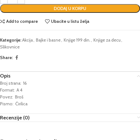
DODAJ U KORPU
Add to compare
Ubacite u listu želja
Kategorije:
Akcija
,
Bajke i basne
,
Knjige 199 din.
,
Knjige za decu
,
Slikovnice
Share:
Opis
Broj strana: 16
Format: A 4
Povez: Broš
Pismo: Ćirilica
Recenzije (0)