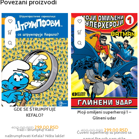
Povezani proizvodi
-25%
-25%
GDE SE ŠTRUMPFUJE
Moji omiljeni superheroji 1 –
KEFALO?
Glineni udar
299,00
RSD
400,00
RSD
Traži i štrumpfuj! Kako
299,00
RSD
400,00
RSD
Čuveni superheroji su ponovo sa
naštrumpfovati Kefala? Ništa lakše!
nama! Pre svih nam stiže