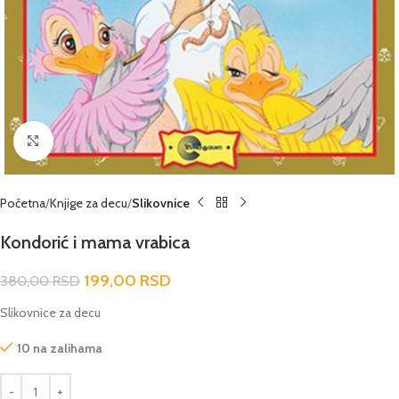
Click to enlarge
Početna
Knjige za decu
Slikovnice
Kondorić i mama vrabica
199,00
RSD
380,00
RSD
Slikovnice za decu
10 na zalihama