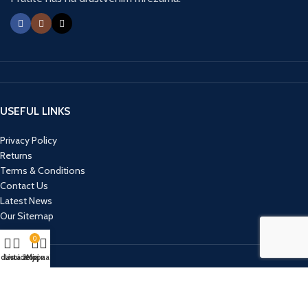
USEFUL LINKS
Privacy Policy
Returns
Terms & Conditions
Contact Us
Latest News
Our Sitemap
0
davnica
Lista želja
Korpa
Moj nalog
RECENT POSTS
10 KNJIGA KOJE SU SAVRŠEN POKLON ZA 8. MART