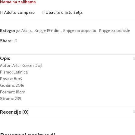
Nema na zalihama
Add to compare
Ubacite u listu želja
Kategorije:
Akcija
,
Knjige 199 din.
,
Knjige na popustu
,
Knjige za odrasle
Share:
Opis
Autor:
Artur Konan Dojl
Pismo:
Latinica
Povez:
Broš
Godina:
2016
Format:
18cm
Strana:
239
Recenzije (0)