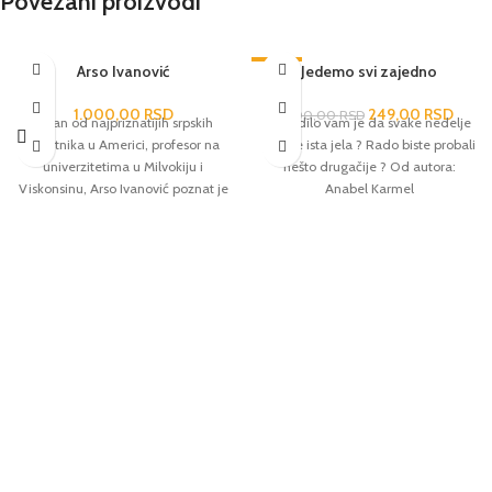
Povezani proizvodi
Arso Ivanović
-38%
Jedemo svi zajedno
1.000,00
RSD
249,00
RSD
400,00
RSD
Jedan od najpriznatijih srpskih
Dosadilo vam je da svake nedelje
umetnika u Americi, profesor na
jedete ista jela ? Rado biste probali
univerzitetima u Milvokiju i
nešto drugačije ? Od autora:
Viskonsinu, Arso Ivanović poznat je
Anabel Karmel
širom sveta kao autor nove tehnike
kristalizacije boje. Njegove slike
krase zidove najuglednijih svetskih
galerija i muzeja, a monografija
ovog vrsnog umetnika, u kojoj je
predstavljeno više od 100 radova,
nastala je kao omaž jednom
osobenom slikarskom postupku i
autorovom vanvremenskom
umetničkom delu.