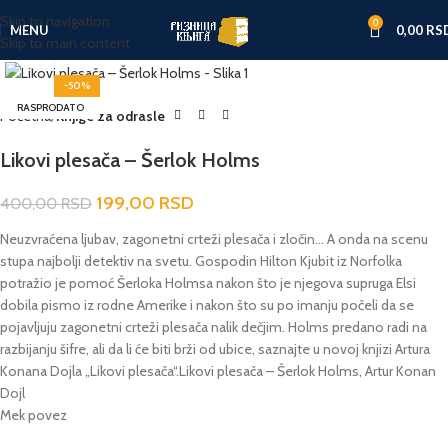
Skip to navigation
0
MENU
0,00
RS
Skip to main content
Click to enlarge
-50%
RASPRODATO
Početna
Knjige za odrasle
Likovi plesača – Šerlok Holms
199,00
RSD
400,00
RSD
Neuzvraćena ljubav, zagonetni crteži plesača i zločin… A onda na scenu
stupa najbolji detektiv na svetu. Gospodin Hilton Kjubit iz Norfolka
potražio je pomoć Šerloka Holmsa nakon što je njegova supruga Elsi
dobila pismo iz rodne Amerike i nakon što su po imanju počeli da se
pojavljuju zagonetni crteži plesača nalik dečjim. Holms predano radi na
razbijanju šifre, ali da li će biti brži od ubice, saznajte u novoj knjizi Artura
Konana Dojla „Likovi plesača“.Likovi plesača – Šerlok Holms, Artur Konan
Dojl
Mek povez