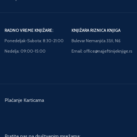
RADNO VREME KNJIŽARE:
KNJIŽARA RIZNICA KNJIGA
Ponedeljak-Subota: 8:30-21:00
Bulevar Nemanjića 33/i, Niš
Nedelja: 09:00-15:00
Email: office@najjeftinijeknjige.rs
Plaćanje Karticama
Pratite nas na društvenim mrežama: