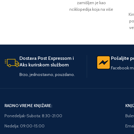
zamišljen je kao
Viskonsinu, Arso Ivanović
nciklopedija koja na više
poznat je širom sveta kao
Ki
nego reprezentativan
autor nove tehnike
po
način otkriva lepote Srbije,
kristalizacije boje. Njegove
ve
nastojeći da nas podseti
slike krase zidove
se 
na ono što smo zaboravili
najuglednijih svetskih
pri
i istovremeno nas
galerija i muzeja, a
zb
obavezujući da blago
monografija ovog vrsnog
mrž
jedne bogate zemlje treba
umetnika, u kojoj je
Dostava Post Expressom i
Pošaljite 
amb
sačuvati od zaborava i u
predstavljeno više od 100
Aks kurirskom službom
Facebook me
najlepšem svetlu
radova, nastala je kao
St
Brzo, jednostavno, pouzdano.
predstaviti drugima. Otuda
omaž jednom osobenom
u
se značaj ove knjige
slikarskom postupku i
uti
ogleda i u tome što se
autorovom
gl
dela ove vrste s pravom
vanvremenskom
cr
nazivaju kapitalnim i što
umetničkom delu.
RADNO VREME KNJIŽARE:
KNJI
pr
poslednjih godina ona
mu 
predstavljaju pravu retkost.
Ponedeljak-Subota: 8:30-21:00
Bule
z
Nedelja: 09:00-15:00
Email
lo