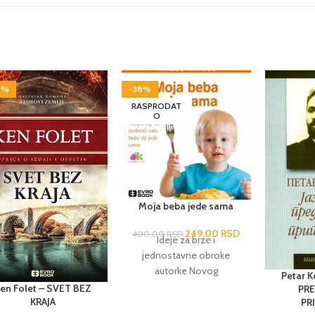
8%
-38%
RASPRODAT
O
Moja beba jede sama
249,00
RSD
400,00
RSD
Ideje za brze i
jednostavne obroke
autorke Novog
Petar K
sveobuhvatnog jelovnika
en Folet – SVET BEZ
PR
za bebe i decu do tri
KRAJA
PR