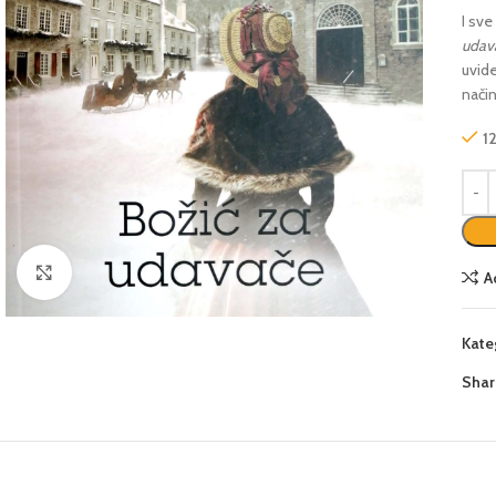
I sve
udav
uvid
način
1
Click to enlarge
A
Kate
Shar