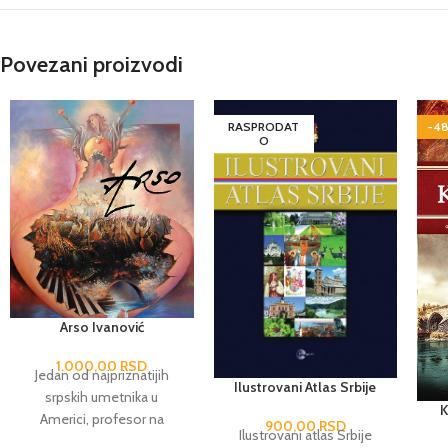
Povezani proizvodi
RASPRODAT
-4
O
Arso Ivanović
1.000,00
RSD
Jedan od najpriznatijih
Ilustrovani Atlas Srbije
srpskih umetnika u
K
Americi, profesor na
900,00
RSD
Ilustrovani atlas Srbije
univerzitetima u Milvokiju i