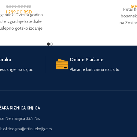
godine. Od autora: Anabel
50
2.500,00
RSD
Karmel
Petar K
1.299,00
RSD
ngsbridž. Dvesta godina
bosansko
sle izgradnje katedrale,
na Zmijan
lelepno gotsko izdanje
daje potpu
urušilo. Katedrala i njen
pejzaža 
or ponovo su u središtu
bosansko
ivanja, u mreži ljubavi i
ujedno 
nje, ponosa i pohlepe,
života i 
poruku
Online Plaćanje.
icije i osvete. Zidarski
njegov
esnaf, koji smo u
ssanger na sajtu.
Plaćanje karticama na sajtu.
pokretačk
ubovima zemlje ostavili
kob. U dr
 povoju, prerastao je u
sudom u
cajno udruženje, koje za
seljaka
avnog graditelja urušene
opevani s
kve predlaže Mertina, a
ugnjeteni
ŽARA RIZNICA KNJIGA
ior Godvin odlučuje da
pra
ukaže poverenje. Mladi
humoristi
var Nemanjića 33/i, Niš
idar i arhitekta prolazi
drama j
: office@najjeftinijeknjige.rs
kroz teška iskušenja:
satira 
kalni moćnik zatvorio je