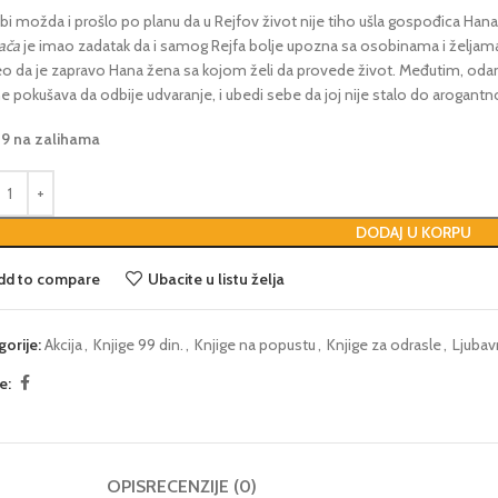
 bi možda i prošlo po planu da u Rejfov život nije tiho ušla gospođica Hana 
ača
je imao zadatak da i samog Rejfa bolje upozna sa osobinama i željama 
eo da je zapravo Hana žena sa kojom želi da provede život. Međutim, odana
e pokušava da odbije udvaranje, i ubedi sebe da joj nije stalo do arogant
29 na zalihama
DODAJ U KORPU
dd to compare
Ubacite u listu želja
gorije:
Akcija
,
Knjige 99 din.
,
Knjige na popustu
,
Knjige za odrasle
,
Ljubav
e:
OPIS
RECENZIJE (0)