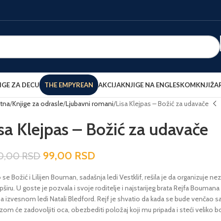
IGE ZA DECU
THE EMPYREAN
AKCIJA
KNJIGE NA ENGLESKOM
KNJIŽA
tna
Knjige za odrasle
Ljubavni romani
Lisa Klejpas – Božić za udavače
sa Klejpas – Božić za udavače
99,00
RSD
0,00
RSD
o se Božić i Lilijen Bouman, sadašnja ledi Vestklif, rešila je da organizuje n
iru. U goste je pozvala i svoje roditelje i najstarijeg brata Rejfa Boumana
sa izvesnom ledi Natali Bledford. Rejf je shvatio da kada se bude venčao sa
om će zadovoljiti oca, obezbediti položaj koji mu pripada i steći veliko b