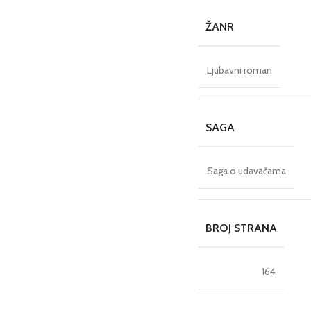
ŽANR
Ljubavni roman
SAGA
Saga o udavačama
BROJ STRANA
164