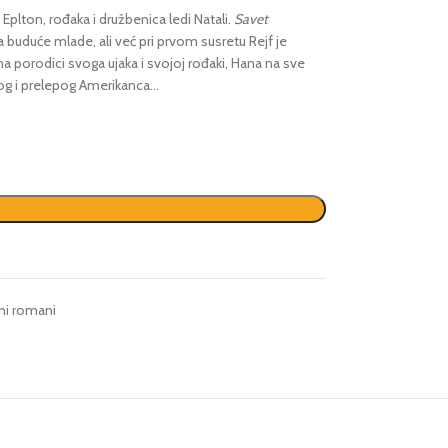
Eplton, rođaka i družbenica ledi Natali.
Savet
buduće mlade, ali već pri prvom susretu Rejf je
 porodici svoga ujaka i svojoj rođaki, Hana na sve
nog i prelepog Amerikanca…
ni romani