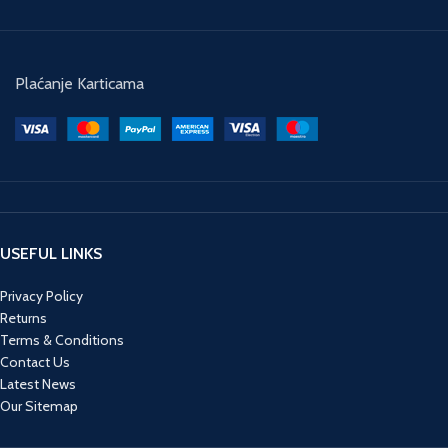
k
Plaćanje Karticama
k
sa
je 
da 
v
z
USEFUL LINKS
po
Privacy Policy
sj
Returns
vr
Terms & Conditions
a
Contact Us
m
Latest News
d
Our Sitemap
j