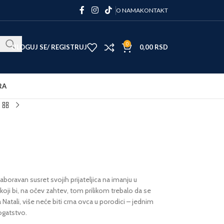
O NAMA
KONTAKT
0
ULOGUJ SE/ REGISTRUJ
0,00
RSD
RA
ezaboravan susret svojih prijateljica na imanju u
 koji bi, na očev zahtev, tom prilikom trebalo da se
 Natali, više neće biti crna ovca u porodici – jednim
ogatstvo.