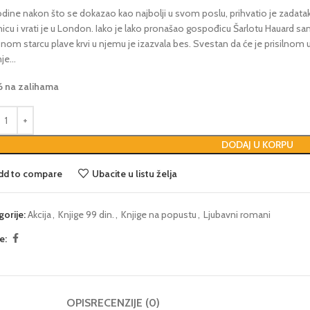
godine nakon što se dokazao kao najbolji u svom poslu, prihvatio je zadat
nicu i vrati je u London. Iako je lako pronašao gospođicu Šarlotu Hauard 
om starcu plave krvi u njemu je izazvala bes. Svestan da će je prisilnom ud
nje…
6 na zalihama
DODAJ U KORPU
dd to compare
Ubacite u listu želja
gorije:
Akcija
,
Knjige 99 din.
,
Knjige na popustu
,
Ljubavni romani
e:
OPIS
RECENZIJE (0)