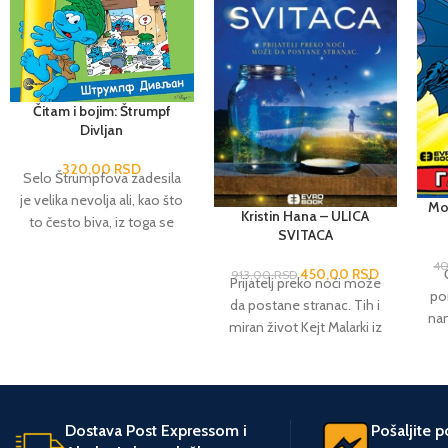
Čitam i bojim: Štrumpf
Divljan
320,00
RSD
Selo Štrumpfova zadesila
je velika nevolja ali, kao što
Moj
Kristin Hana – ULICA
to često biva, iz toga se
SVITACA
ipak izrodilo i nešto lepo:
Štrumpfovi su dobili
4
450,00
RSD
913,00
RSD
Prijatelj preko noći može
novog člana, a Štrumpf
po
da postane stranac. Tih i
Divljan novi dom. Osim
nam
miran život Kejt Malarki iz
zabavne i poučne pričice,
si
predgrađa Sijetla iz korena
deca će uživati u bojenju
se menja kad se u njenu
svojih omiljenih junaka.
ulicu doseli „najlepša
devojka na svetu“ i odluči
po
Dostava Post Expressom i
Pošaljite 
da se druži upravo s njom.