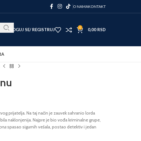
O NAMA
KONTAKT
0
ULOGUJ SE/ REGISTRUJ
0,00
RSD
RA
u
enu
vog prijatelja. Na taj način je zauvek sahranio lorda
 bila naklonjenija. Najpre je bio vođa kriminalne grupe,
kona
spasao sigurnih vešala, postao detektiv i jedan