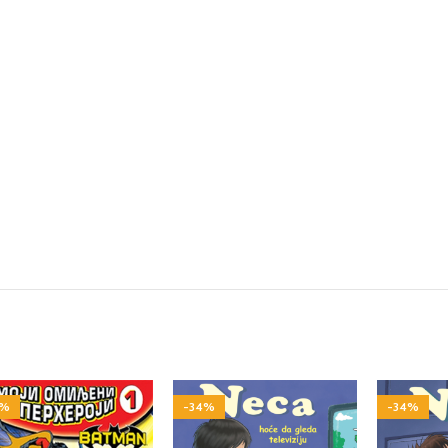
5%
-34%
-34%