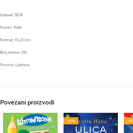
Izdavač: BDR
Povez: Meki
Format: 15×21 cm
Broj strana: 216
Posmo: Latinica
Povezani proizvodi
-51%
-2