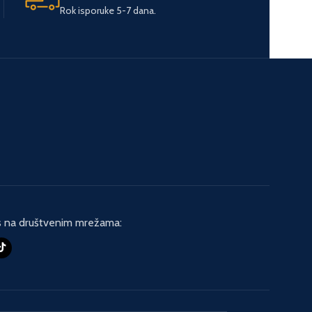
Rok isporuke 5-7 dana.
s na društvenim mrežama: