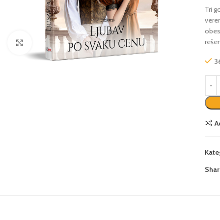
Tri 
vere
obesn
reše
Click to enlarge
3
A
Kate
Shar