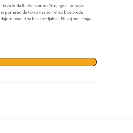
ak da za lorda Radnera pronađe njegovu odbeglu
sama pomisao da takvo nežno i krhko biće preda
ajom osuditi na brak bez ljubavi, Nik joj nudi drugo