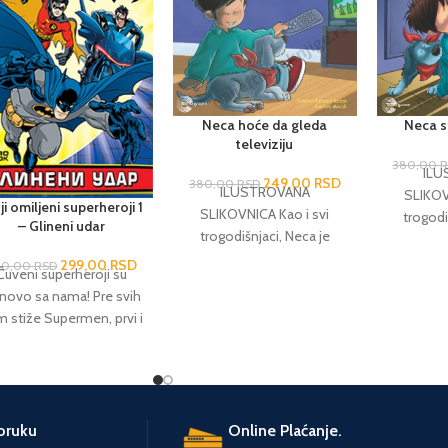
Neca hoće da gleda
Neca s
televiziju
380,00
ILU
249,00
RSD
380,00
RSD
ILUSTROVANA
SLIKOV
i omiljeni superheroji 1
SLIKOVNICA Kao i svi
trogodi
– Glineni udar
trogodišnjaci, Neca je
nestaš
nestašan, radoznao,
veseo i
299,00
RSD
00,00
RSD
Čuveni superheroji su
veseo i veoma mio. Sa
svojim v
novo sa nama! Pre svih
svojim vjernim kucovom
Riletom, d
 stiže Supermen, prvi i
Riletom, doživljava hiljadu
i jednu a
gurno najpoznatiji junak
i jednu avanturu, kroz koje
prolaze 
– oličenje pravičnosti,
prolaze i mnogi njegovi
poštenja i hrabrosti,
vršnjaci.
beskompromisno
svećen zaštiti planete i
poruku
Online Plaćanje.