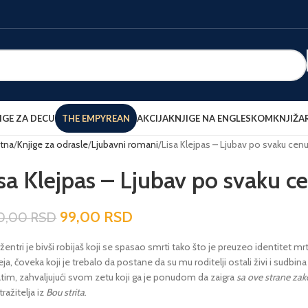
IGE ZA DECU
THE EMPYREAN
AKCIJA
KNJIGE NA ENGLESKOM
KNJIŽA
tna
Knjige za odrasle
Ljubavni romani
Lisa Klejpas – Ljubav po svaku cen
sa Klejpas – Ljubav po svaku c
99,00
RSD
0,00
RSD
žentri je bivši robijaš koji se spasao smrti tako što je preuzeo identitet mrt
ja, čoveka koji je trebalo da postane da su mu roditelji ostali živi i sudbina
atim, zahvaljujući svom zetu koji ga je ponudom da zaigra
sa ove strane za
tražitelja iz
Bou strita
.