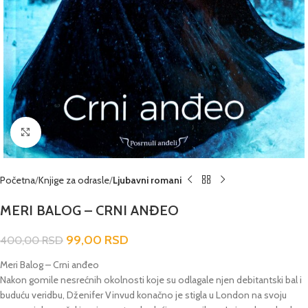
Click to enlarge
Početna
Knjige za odrasle
Ljubavni romani
MERI BALOG – CRNI ANĐEO
99,00
RSD
400,00
RSD
Meri Balog – Crni anđeo
Nakon gomile nesrećnih okolnosti koje su odlagale njen debitantski bal i
buduću veridbu, Dženifer Vinvud konačno je stigla u London na svoju