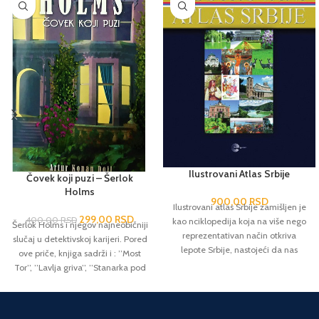
Ilustrovani Atlas Srbije
Čovek koji puzi – Šerlok
Holms
900,00
RSD
Ilustrovani atlas Srbije zamišljen je
299,00
RSD
400,00
RSD
kao nciklopedija koja na više nego
Šerlok Holms i njegov najneobičniji
reprezentativan način otkriva
slučaj u detektivskoj karijeri. Pored
lepote Srbije, nastojeći da nas
ove priče, knjiga sadrži i : ’’Most
podseti na ono što smo zaboravili i
Tor’’, ’’Lavlja griva’’, ’’Stanarka pod
istovremeno nas obavezujući da
velom’’, ’’Zamak Šoskomb’’ i
blago jedne bogate zemlje treba
’’Trgovac bojom’’.
sačuvati od zaborava i u najlepšem