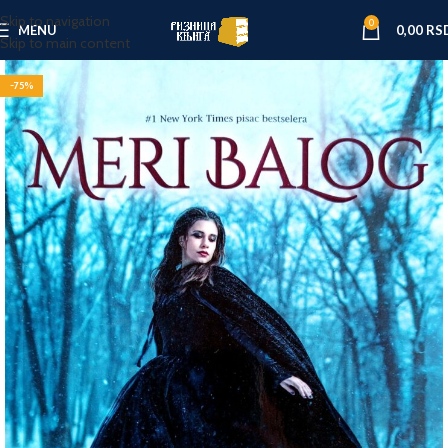
Skip to navigation
0
MENU
0,00
RS
Skip to main content
-75%