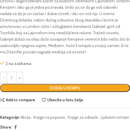
sezonu i dugoočekivani susret sa budućim verenikom Lajonelom, lordom
Kersijem. Iako ga je jedva poznavala, činilo joj se da ga voli oduvek i
nadala se da je on častan i dobar čovek, i da i on voli nju. U vreme
Dženinog dolaska, nakon dužeg odsustva zbog skandala u kome je
učestvovao, u London stiže i ozloglašeni ženskaroš Gabrijel, grof od
Tronhila, koji sa Lajonelom ima neraščišćene račune. Tražeći osvetu,
Gabrijel dolazi na ideju da bi osvajanje Kersijeve verenice bilo nešto što bi
zadovoljilo njegovu sujetu. Međutim, hoće li istrajati u svojoj nameri, ili će
mu Dženifer postati nagrada vrednija od osvete?
2 na zalihama
DODAJ U KORPU
Add to compare
Ubacite u listu želja
Kategorije:
Akcija
,
Knjige na popustu
,
Knjige za odrasle
,
Ljubavni romani
Share: