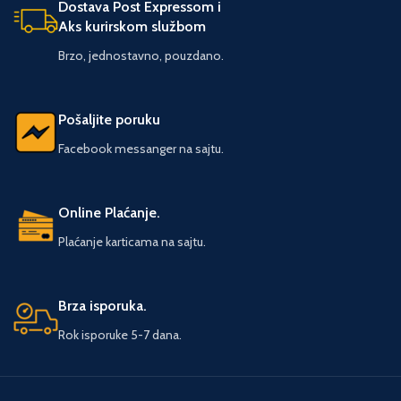
svetlu predstaviti drugima. Otuda
Dostava Post Expressom i
se značaj ove knjige ogleda i u
Aks kurirskom službom
tome što se dela ove vrste s
Brzo, jednostavno, pouzdano.
pravom nazivaju kapitalnim i što
poslednjih godina ona
predstavljaju pravu retkost.
Pošaljite poruku
Facebook messanger na sajtu.
Online Plaćanje.
Plaćanje karticama na sajtu.
Brza isporuka.
Rok isporuke 5-7 dana.