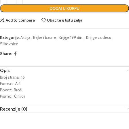
DODAJ U KORPU
Add to compare
Ubacite u listu želja
Kategorije:
Akcija
,
Bajke i basne
,
Knjige 199 din.
,
Knjige za decu
,
Slikovnice
Share:
Opis
Broj strana: 16
Format: A 4
Povez: Broš
Pismo: Ćirilica
Recenzije (0)