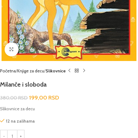
Click to enlarge
Početna
Knjige za decu
Slikovnice
Milanče i sloboda
199,00
RSD
380,00
RSD
Slikovnice za decu
12 na zalihama