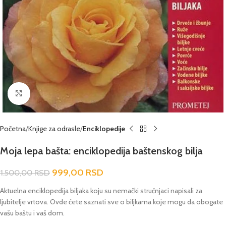
Click to enlarge
Početna
Knjige za odrasle
Enciklopedije
Moja lepa bašta: enciklopedija baštenskog bilja
999,00
RSD
1.500,00
RSD
Aktuelna enciklopedija biljaka koju su nemački stručnjaci napisali za
ljubitelje vrtova. Ovde ćete saznati sve o biljkama koje mogu da obogate
vašu baštu i vaš dom.