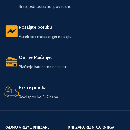
predano radi na razbijanju šifre, ali
mestu sastanka Obilića, Kosančića,
Brzo, jednostavno, pouzdano.
da li će biti brži od ubice, saznajte
Toplice Milana, pa svetog cara
u novoj knjizi Artura Konana Dojla
Lazara, Zmaj Ognjenog Vuka,
„Likovi plesača“.Likovi plesača -
Stefana Visokog i Marka Kraljevića
Šerlok Holms, Artur Konan Dojl Mek
Pošaljite poruku
što jaše na vernome Šarcu, dok im
povez
u susret pristižu Crni Đorđe, te
Facebook messanger na sajtu.
neustrašivi hajduk Veljko Petrović,
nebeska kubura Sinđelić, Zmaj od
Noćaja i Zeka Bubuljaša. Takvi
heroji ne smeju biti zaboravljeni.
Online Plaćanje.
Plaćanje karticama na sajtu.
Brza isporuka.
Rok isporuke 5-7 dana.
RADNO VREME KNJIŽARE:
KNJIŽARA RIZNICA KNJIGA