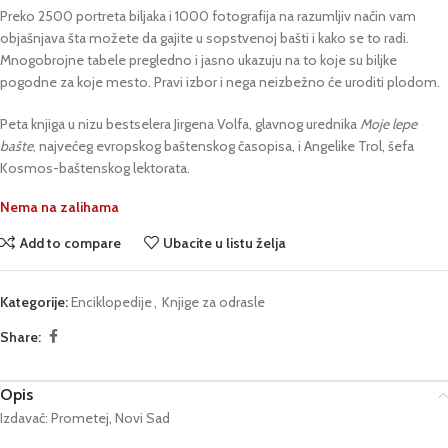
Preko 2500 portreta biljaka i 1000 fotografija na razumljiv način vam
objašnjava šta možete da gajite u sopstvenoj bašti i kako se to radi.
Mnogobrojne tabele pregledno i jasno ukazuju na to koje su biljke
pogodne za koje mesto. Pravi izbor i nega neizbežno će uroditi plodom.
Peta knjiga u nizu bestselera Jirgena Volfa, glavnog urednika
Moje lepe
bašte
, najvećeg evropskog baštenskog časopisa, i Angelike Trol, šefa
Kosmos-baštenskog lektorata.
Nema na zalihama
Add to compare
Ubacite u listu želja
Kategorije:
Enciklopedije
,
Knjige za odrasle
Share:
Opis
Izdavač: Prometej, Novi Sad