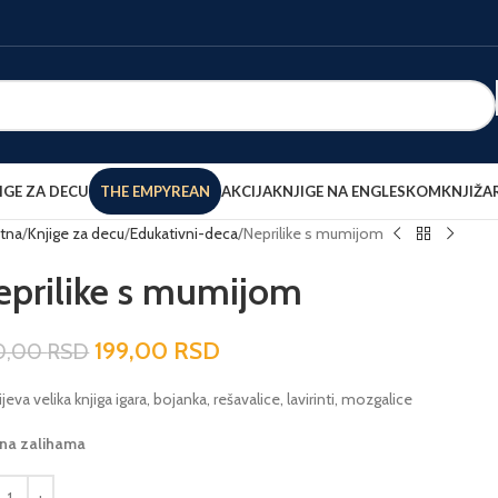
IGE ZA DECU
THE EMPYREAN
AKCIJA
KNJIGE NA ENGLESKOM
KNJIŽA
tna
Knjige za decu
Edukativni-deca
Neprilike s mumijom
eprilike s mumijom
199,00
RSD
0,00
RSD
jeva velika knjiga igara, bojanka, rešavalice, lavirinti, mozgalice
 na zalihama