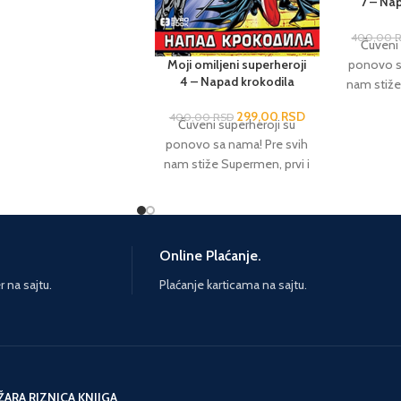
7 – Na
beskompromisno
svećen zaštiti planete i
400,00
Čuveni 
vih njenih stanovnika.
Moji omiljeni superheroji
ponovo s
išta manje poznat je i
4 – Napad krokodila
nam stiže
tmen, jedini superheroj
sigurno n
koji je svesno i ciljano
299,00
RSD
400,00
RSD
– oliče
Čuveni superheroji su
vijao i usavršavao svoje
pošten
ponovo sa nama! Pre svih
osobnosti, detektivske
besk
nam stiže Supermen, prvi i
štine, moćne spravice i
posvećen 
sigurno najpoznatiji junak
vozila. U večitoj borbi
svih nje
– oličenje pravičnosti,
tiv zla pridružiće im se i
Ništa ma
poštenja i hrabrosti,
unaci kao što su Zelena
Betmen, j
beskompromisno
vetiljka, Čudesna žena,
Online Plaćanje.
koji je 
posvećen zaštiti planete i
Akvamen, Fleš, Žena-
razvijao i
svih njenih stanovnika.
na sajtu.
Plaćanje karticama na sajtu.
čka i članovi prestižne
sposobno
Ništa manje poznat je i
e pravednika… Uživajte!
veštine, 
Betmen, jedini superheroj
oj strana: 42 Format: 20
vozila.
koji je svesno i ciljano
27 Povez: Tvrdi Pismo:
protiv zla
razvijao i usavršavao svoje
Ćirilica
junaci k
sposobnosti, detektivske
ŽARA RIZNICA KNJIGA
svetiljk
veštine, moćne spravice i