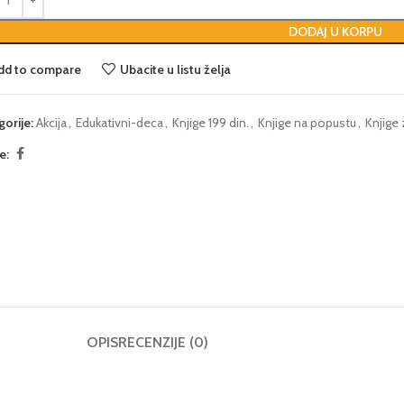
DODAJ U KORPU
dd to compare
Ubacite u listu želja
gorije:
Akcija
,
Edukativni-deca
,
Knjige 199 din.
,
Knjige na popustu
,
Knjige
e:
OPIS
RECENZIJE (0)