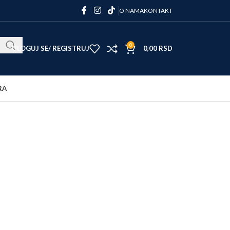
O NAMA
KONTAKT
0
ULOGUJ SE/ REGISTRUJ
0,00
RSD
RA