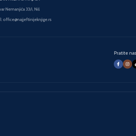
Akvame
vozila. U večitoj borbi
var Nemanjića 33/i, Niš
mačka i č
protiv zla pridružiće im se i
Lige prav
: office@najjeftinijeknjige.rs
junaci kao što su Zelena
Broj stra
svetiljka, Čudesna žena,
× 27 Pov
Akvamen, Fleš, Žena-
mačka i članovi prestižne
Lige pravednika… Uživajte!
Pratite na
Broj strana: 42 Format: 20
× 27 Povez: Tvrdi Pismo:
Ćirilica