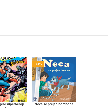
-34%
-34%
jeni superheroji
Neca se prejeo bombona
Neca šef gra