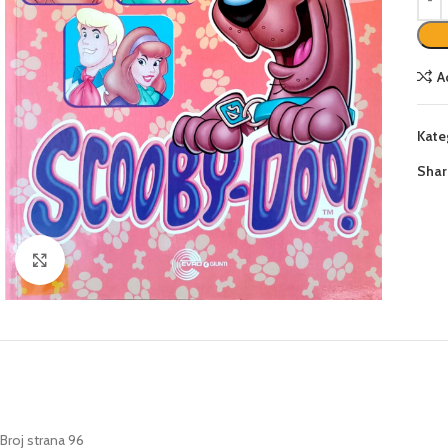
A
Kate
Shar
Click to enlarge
Broj strana 96