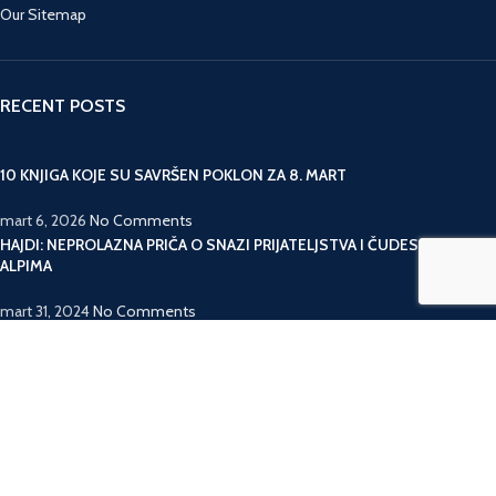
Our Sitemap
RECENT POSTS
10 KNJIGA KOJE SU SAVRŠEN POKLON ZA 8. MART
mart 6, 2026
No Comments
HAJDI: NEPROLAZNA PRIČA O SNAZI PRIJATELJSTVA I ČUDESNIM
ALPIMA
mart 31, 2024
No Comments
ZL
Riznica Knjiga
2020 CREATED BY
-PROGRAMMING
. WEB-SHOP.
Prodavnica
Lista želja
0
Korpa