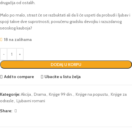
drugačija od ostalih.
Malo po malo, strast će se razbuktati ali da li će uspeti da probudi i ljubav i
spoji takve dve suprotnosti, povučenu gradsku devojku i razuzdanog
seoskog kauboja?
18 na zalihama
DODAJ U KORPU
Add to compare
Ubacite u listu želja
Kategorije:
Akcija
,
Drama
,
Knjige 99 din.
,
Knjige na popustu
,
Knjige za
odrasle
,
Ljubavni romani
Share: