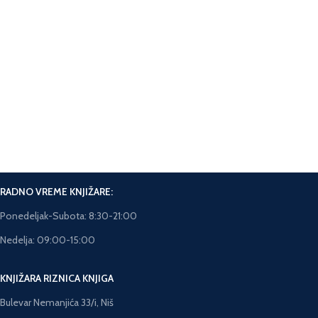
Online Plaćanje.
Plaćanje karticama na sajtu.
Brza isporuka.
Rok isporuke 5-7 dana.
RADNO VREME KNJIŽARE:
Ponedeljak-Subota: 8:30-21:00
Nedelja: 09:00-15:00
KNJIŽARA RIZNICA KNJIGA
Bulevar Nemanjića 33/i, Niš