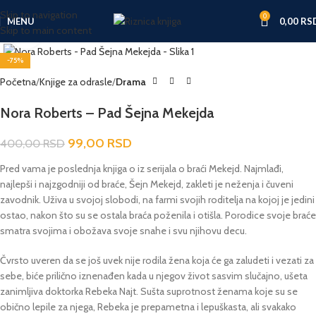
Skip to navigation
0
MENU
0,00
RS
Skip to main content
Click to enlarge
-75%
Početna
Knjige za odrasle
Drama
Nora Roberts – Pad Šejna Mekejda
99,00
RSD
400,00
RSD
Pred vama je poslednja knjiga o iz serijala o braći Mekejd. Najmlađi,
najlepši i najzgodniji od braće, Šejn Mekejd, zakleti je neženja i čuveni
zavodnik. Uživa u svojoj slobodi, na farmi svojih roditelja na kojoj je jedini
ostao, nakon što su se ostala braća poženila i otišla. Porodice svoje braće
smatra svojima i obožava svoje snahe i svu njihovu decu.
Čvrsto uveren da se još uvek nije rodila žena koja će ga zaludeti i vezati za
sebe, biće prilično iznenađen kada u njegov život sasvim slučajno, ušeta
zanimljiva doktorka Rebeka Najt. Sušta suprotnost ženama koje su se
obično lepile za njega, Rebeka je prepametna i lepuškasta, ali svakako