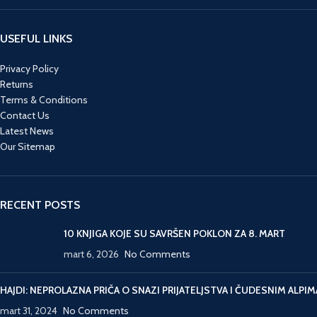
povratku u Englesku, Peri i
Gejl odlaze na razgovor s
britanskim obaveštajcima i
USEFUL LINKS
bivaju uvučeni u uzbudljivu
avanturu čiji je cilj prebaciti
Privacy Policy
Dimu, najvećeg svetskog
Returns
perača novca, i njegovu
Terms & Conditions
porodicu u Englesku. Le
Contact Us
Kare majstorski gradi
Latest News
napetost u nizu uzbudljivih
Our Sitemap
događaja i brzih dijaloga...
sve do neočekivanog
kraja.
RECENT POSTS
10 KNJIGA KOJE SU SAVRŠEN POKLON ZA 8. MART
mart 6, 2026
No Comments
HAJDI: NEPROLAZNA PRIČA O SNAZI PRIJATELJSTVA I ČUDESNIM ALPIM
mart 31, 2024
No Comments