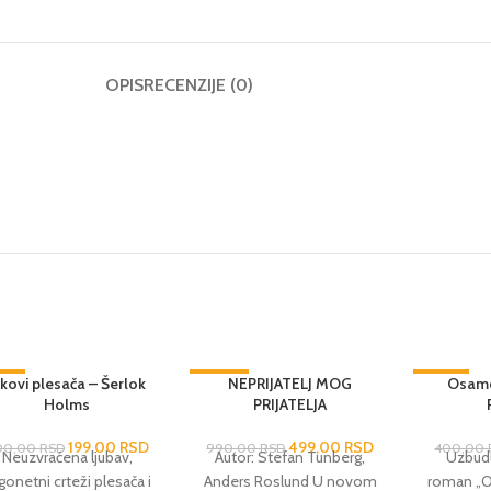
OPIS
RECENZIJE (0)
0%
ikovi plesača – Šerlok
-50%
NEPRIJATELJ MOG
-75%
Osamd
Holms
PRIJATELJA
SPRODAT
O
199,00
RSD
499,00
RSD
00,00
RSD
990,00
RSD
400,00
Neuzvraćena ljubav,
Autor: Stefan Tunberg,
Uzbudlj
gonetni crteži plesača i
Anders Roslund U novom
roman „