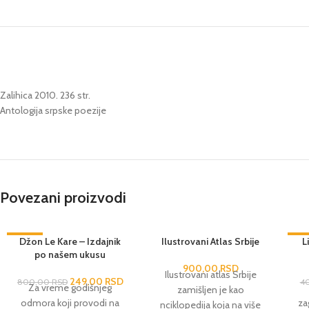
Zalihica 2010. 236 str.
Antologija srpske poezije
Povezani proizvodi
-69%
Džon Le Kare – Izdajnik
RASPRODAT
Ilustrovani Atlas Srbije
-5
L
O
po našem ukusu
RASPRODAT
RA
O
900,00
RSD
Ilustrovani atlas Srbije
249,00
RSD
800,00
RSD
4
Za vreme godišnjeg
zamišljen je kao
odmora koji provodi na
za
nciklopedija koja na više