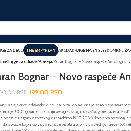
IGE ZA DECU
THE EMPYREAN
AKCIJA
KNJIGE NA ENGLESKOM
KNJIŽA
tna
Knjige za odrasle
Poezija
Zoran Bognar – Novo raspeće Antologija
oran Bognar – Novo raspeće An
199,00
RSD
000,00
RSD
anju sarajevske izdavačke kuće „Zalihica” objavljena je antologija savreme
vljena je 2001. godine, u izdanju beogradskog izdavačkog preduzeća „Rad
ke poezije tragom estetskog egzorcizma 1967-2000, kao prva antologija sr
m da pokaže koja i kakva poezija se pisala u Srbiji u poslednjoj trećini XX 
ti na početku XXI veka. U originalnom izdanju ove antologije, uz korište