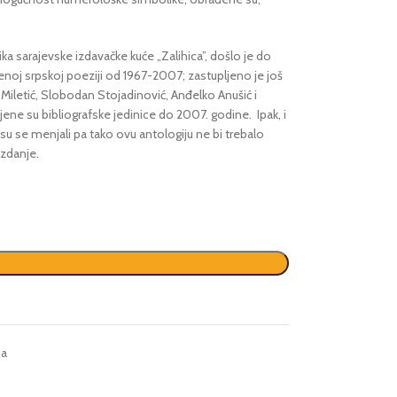
 sarajevske izdavačke kuće „Zalihica”, došlo je do
noj srpskoj poeziji od 1967-2007; zastupljeno je još
a Miletić, Slobodan Stojadinović, Anđelko Anušić i
ne su bibliografske jedinice do 2007. godine. Ipak, i
su se menjali pa tako ovu antologiju ne bi trebalo
izdanje.
ja