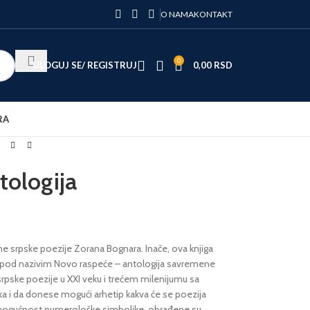
O NAMA
KONTAKT
0
ULOGUJ SE/ REGISTRUJ
0,00
RSD
RA
tologija
ne srpske poezije Zorana Bognara. Inače, ova knjiga
”, pod nazivim Novo raspeće – antologija savremene
pske poezije u XXI veku i trećem milenijumu sa
veka i da donese mogući arhetip kakva će se poezija
nu mogućnost numerološke simbolike, obrađene su,