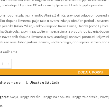
, poslednje 33 godine XX veka i zastupljena su 33 antologijska pesnika.
om novom izdanju, na molbu Almira Zalihića, glavnog i odgovornog urednika
liko dopuna i izmena, pa je tako u ovom izdanju obrađen period u savreme
pesnika (Milan Milišić, Ranko Risojević, Rajko Đurica, Darinka Jevrić, Ljubic
ka Gazivoda), a svim zastupljenim pesnicima iz prvobitnog izdanja dopunje
 navedenih dopuna i izmena u ovoj antologiji osnovni postulati i ciljevi ni
rati kao novu bibliografsku jedinicu, već kao drugo, dopunjeno i izmenjeno 
na zalihama
DODAJ U KORPU
d to compare
Ubacite u listu želja
gorije:
Akcija
,
Knjige 199 din.
,
Knjige na popustu
,
Knjige za odrasle
,
Poezi
e: