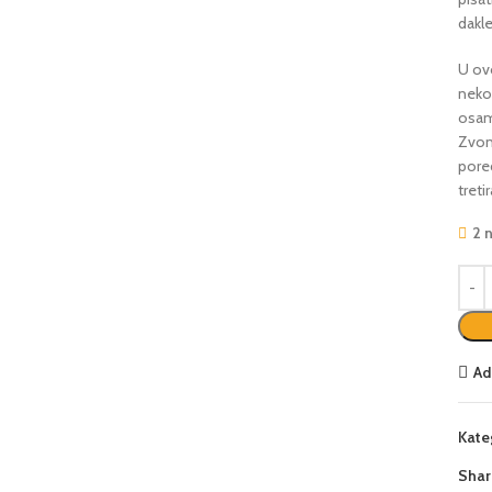
dakle
U ov
neko
osam 
Zvon
pored
treti
2 
Ad
Kate
Shar