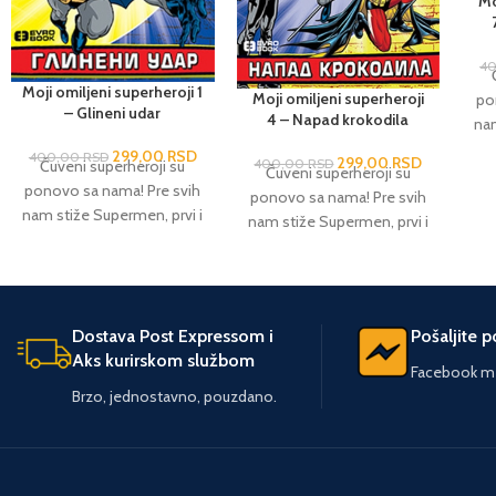
Mo
4
Moji omiljeni superheroji 1
Moji omiljeni superheroji
po
– Glineni udar
4 – Napad krokodila
nam
si
299,00
RSD
400,00
RSD
299,00
RSD
400,00
RSD
Čuveni superheroji su
Čuveni superheroji su
ponovo sa nama! Pre svih
ponovo sa nama! Pre svih
nam stiže Supermen, prvi i
nam stiže Supermen, prvi i
sigurno najpoznatiji junak
po
sigurno najpoznatiji junak
– oličenje pravičnosti,
s
– oličenje pravičnosti,
poštenja i hrabrosti,
N
poštenja i hrabrosti,
beskompromisno
Be
beskompromisno
Dostava Post Expressom i
Pošaljite 
posvećen zaštiti planete i
posvećen zaštiti planete i
Aks kurirskom službom
svih njenih stanovnika.
raz
svih njenih stanovnika.
Facebook me
Ništa manje poznat je i
sp
Ništa manje poznat je i
Brzo, jednostavno, pouzdano.
Betmen, jedini superheroj
ve
Betmen, jedini superheroj
koji je svesno i ciljano
koji je svesno i ciljano
razvijao i usavršavao svoje
pro
razvijao i usavršavao svoje
sposobnosti, detektivske
j
sposobnosti, detektivske