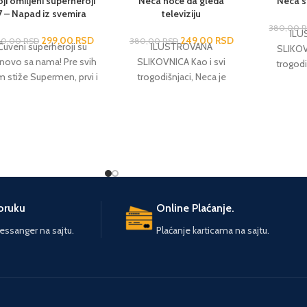
ji omiljeni superheroji
Neca hoće da gleda
Neca s
7 – Napad iz svemira
televiziju
380,00
ILU
299,00
RSD
249,00
RSD
00,00
RSD
380,00
RSD
Čuveni superheroji su
ILUSTROVANA
SLIKOV
novo sa nama! Pre svih
SLIKOVNICA Kao i svi
trogodi
 stiže Supermen, prvi i
trogodišnjaci, Neca je
nestaš
gurno najpoznatiji junak
nestašan, radoznao,
veseo i
– oličenje pravičnosti,
veseo i veoma mio. Sa
svojim v
poštenja i hrabrosti,
svojim vjernim kucovom
Riletom, d
beskompromisno
Riletom, doživljava hiljadu
i jednu a
svećen zaštiti planete i
i jednu avanturu, kroz koje
prolaze 
vih njenih stanovnika.
prolaze i mnogi njegovi
išta manje poznat je i
vršnjaci.
tmen, jedini superheroj
poruku
Online Plaćanje.
koji je svesno i ciljano
vijao i usavršavao svoje
ssanger na sajtu.
Plaćanje karticama na sajtu.
osobnosti, detektivske
štine, moćne spravice i
vozila. U večitoj borbi
tiv zla pridružiće im se i
unaci kao što su Zelena