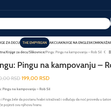
IGE ZA DECU
THE EMPYREAN
AKCIJA
KNJIGE NA ENGLESKOM
KNJIŽA
tna
Knjige za decu
Slikovnice
Pingu: Pingu na kampovanju – Rob Sil
ingu: Pingu na kampovanju – R
199,00
RSD
0,00
RSD
u: Pingu na kampovanju – Rob Sil
 i Pinga žele da postanu hrabri istraživači i odlučuju da noć provedu u šatoru. 
će pojesti svu njihovu hranu.