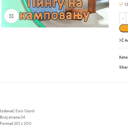
1
Click to enlarge
A
Kate
Shar
Izdavač:
Evro Giunti
Broj strana:
24
Format:
210 x 200