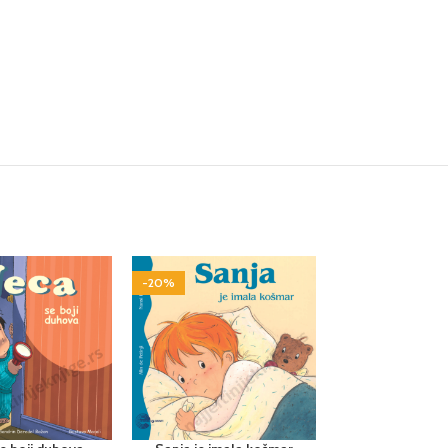
-20%
-34%