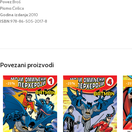
Povez:
Broš
Pismo:
Ćirilica
Godina izdanja:
2010
ISBN:
978-86-505-2017-8
Povezani proizvodi
-25%
-25%
-2