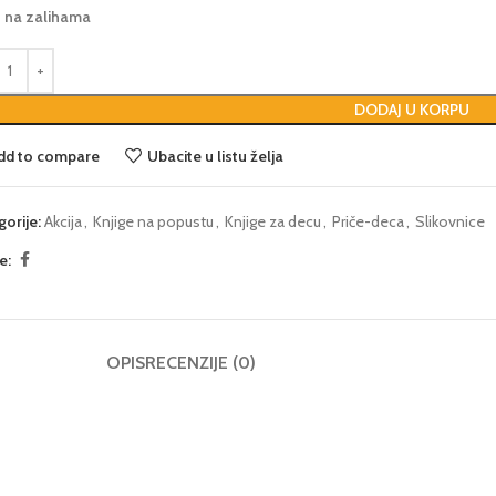
2 na zalihama
DODAJ U KORPU
dd to compare
Ubacite u listu želja
gorije:
Akcija
,
Knjige na popustu
,
Knjige za decu
,
Priče-deca
,
Slikovnice
e:
OPIS
RECENZIJE (0)