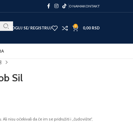
O NAMA
KONTAKT
0
ULOGUJ SE/ REGISTRUJ
0,00
RSD
RA
ob Sil
Ali nisu očekivali da će im se pridružiti i „čudovište“,