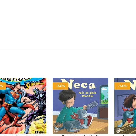
5%
-34%
-34%