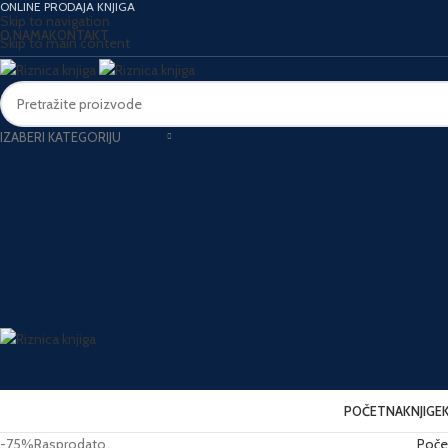
ONLINE PRODAJA KNJIGA
Skip to navigation
O NAMA
KONTAKT
Skip to main content
IZABERI KATEGORIJU
POČETNA
KNJIGE
-75%
Rasprodato
Poče