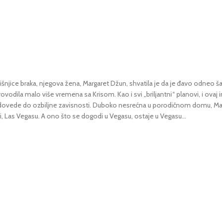
njice braka, njegova žena, Margaret Džun, shvatila je da je đavo odneo šal
 provodila malo više vremena sa Krisom. Kao i svi „briljantni“ planovi, i ova
e da dovede do ozbiljne zavisnosti. Duboko nesrećna u porodičnom domu, M
, Las Vegasu. A ono što se dogodi u Vegasu, ostaje u Vegasu...