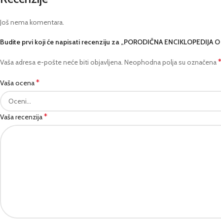
Još nema komentara.
Budite prvi koji će napisati recenziju za „PORODIČNA ENCIKLOPEDIJA 
Vaša adresa e-pošte neće biti objavljena.
Neophodna polja su označena
*
Vaša ocena
*
Vaša recenzija