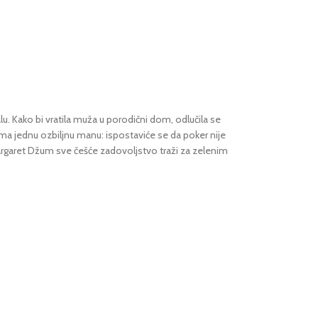
u. Kako bi vratila muža u porodični dom, odlučila se
j ima jednu ozbiljnu manu: ispostaviće se da poker nije
argaret Džum sve češće zadovoljstvo traži za zelenim