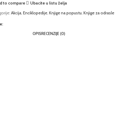
d to compare
Ubacite u listu želja
orije:
Akcija
,
Enciklopedije
,
Knjige na popustu
,
Knjige za odrasle
e:
OPIS
RECENZIJE (0)