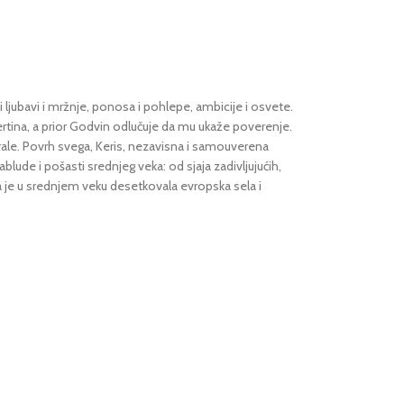
 ljubavi i mržnje, ponosa i pohlepe, ambicije i osvete.
ertina, a prior Godvin odlučuje da mu ukaže poverenje.
drale. Povrh svega, Keris, nezavisna i samouverena
blude i pošasti srednjeg veka: od sjaja zadivljujućih,
a je u srednjem veku desetkovala evropska sela i