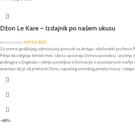
Džon Le Kare – Izdajnik po našem ukusu
249,00
RSD
800,00
RSD
Za vreme godišnjeg odmora koji provodi na Antigvi, oksfordski profesor P
Perija da odigraju teniski meč. Ubrzo upoznaju Diminu porodicu, i počinju
prebegne u Englesku i otkrije poverljive informacije o povezanosti mafije i 
avanturu čiji je cilj prebaciti Dimu, najvećeg svetskog perača novca, i njeg
-48%