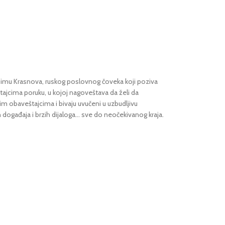
a Dimu Krasnova, ruskog poslovnog čoveka koji poziva
tajcima poruku, u kojoj nagoveštava da želi da
kim obaveštajcima i bivaju uvučeni u uzbudljivu
 događaja i brzih dijaloga... sve do neočekivanog kraja.