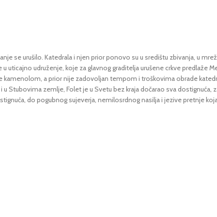
je se urušilo. Katedrala i njen prior ponovo su u središtu zbivanja, u mreži
e u uticajno udruženje, koje za glavnog graditelja urušene crkve predlaže M
orio je kamenolom, a prior nije zadovoljan tempom i troškovima obrade kate
ao i u Stubovima zemlje, Folet je u Svetu bez kraja dočarao sva dostignuća, za
tignuća, do pogubnog sujeverja, nemilosrdnog nasilja i jezive pretnje koj