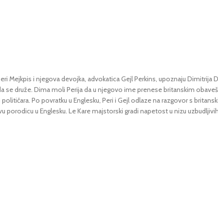
eri Mejkpis i njegova devojka, advokatica Gejl Perkins, upoznaju Dimitrij
 da se druže. Dima moli Perija da u njegovo ime prenese britanskim obaveš
političara. Po povratku u Englesku, Peri i Gejl odlaze na razgovor s britans
ovu porodicu u Englesku. Le Kare majstorski gradi napetost u nizu uzbudljivih