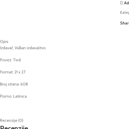
Ad
Kateg
Shar
Opis
Izdavač: Vulkan izdavaštvo
Povez: Tvrd
Format: 21 x 27
Broj strana: 608
Pismo: Latinica
Recenzije (0)
Recenzije