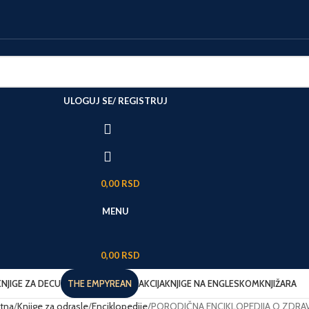
ULOGUJ SE/ REGISTRUJ
0,00
RSD
MENU
0,00
RSD
KNJIGE ZA DECU
THE EMPYREAN
AKCIJA
KNJIGE NA ENGLESKOM
KNJIŽARA
tna
Knjige za odrasle
Enciklopedije
PORODIČNA ENCIKLOPEDIJA O ZDRA