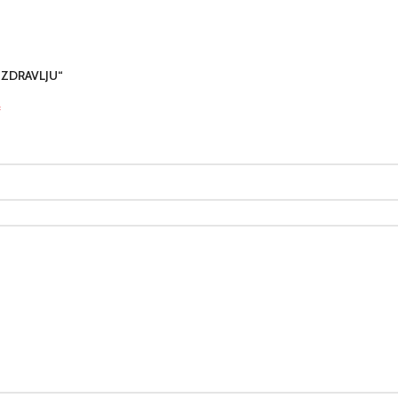
O ZDRAVLJU“
*