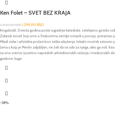
Ken Folet – SVET BEZ KRAJA
1.299,00
RSD
2.500,00
RSD
Kingsbridž. Dvesta godina posle izgradnje katedrale, velelepno gotsko izdan
Zidarski esnaf, koji smo u Stubovima zemlje ostavili u povoju, prerastao j
Mladi zidar i arhitekta prolazi kroz teška iskušenja: lokalni moćnik zatv
žena u koju je Mertin zaljubljen, ne želi da se uda za njega, iako ga voli. K
za ono vreme izuzetno naprednih arhitektonskih rešenja i medicinskih dos
gradove: kuge.
-38%