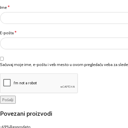
*
Ime
*
E-pošta
Sačuvaj moje ime, e-poštu i veb mesto u ovom pregledaču veba za slede
Povezani proizvodi
-69%
Rasprodato