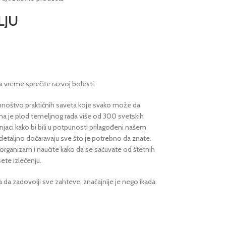
LJU
a vreme sprečite razvoj bolesti.
 mnoštvo praktičnih saveta koje svako može da
ona je plod temeljnog rada više od 300 svetskih
njaci kako bi bili u potpunosti prilagođeni našem
e detaljno dočaravaju sve što je potrebno da znate.
rganizam i naučite kako da se sačuvate od štetnih
ete izlečenju.
 da zadovolji sve zahteve, značajnije je nego ikada