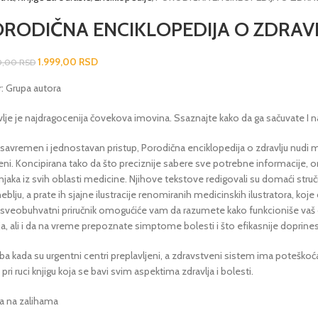
RODIČNA ENCIKLOPEDIJA O ZDRAV
1.999,00
RSD
0,00
RSD
r: Grupa autora
lje je najdragocenija čovekova imovina. Ssaznajte kako da ga sačuvate I n
 savremen i jednostavan pristup, Porodična enciklopedija o zdravlju nudi
eni. Koncipirana tako da što preciznije sabere sve potrebne informacije, 
njaka iz svih oblasti medicine. Njihove tekstove redigovali su domaći struč
blju, a prate ih sjajne ilustracije renomiranih medicinskih ilustratora, koj
 sveobuhvatni priručnik omogućiće vam da razumete kako funkcioniše vaš o
ja, ali i da na vreme prepoznate simptome bolesti i što efikasnije doprines
a kada su urgentni centri preplavljeni, a zdravstveni sistem ima poteškoća
 pri ruci knjigu koja se bavi svim aspektima zdravlja i bolesti.
 na zalihama