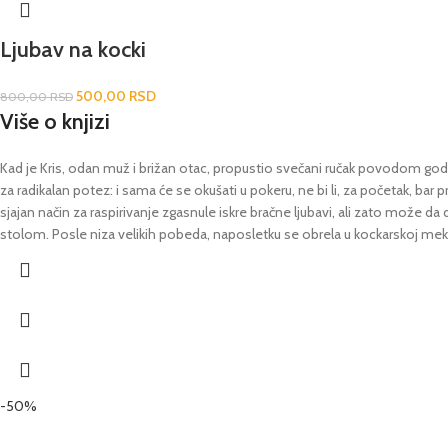
Ljubav na kocki
500,00
RSD
800,00
RSD
Više o knjizi
Kad je Kris, odan muž i brižan otac, propustio svečani ručak povodom godiš
za radikalan potez: i sama će se okušati u pokeru, ne bi li, za početak, bar
sjajan način za raspirivanje zgasnule iskre bračne ljubavi, ali zato mož
stolom. Posle niza velikih pobeda, naposletku se obrela u kockarskoj meki
-50%