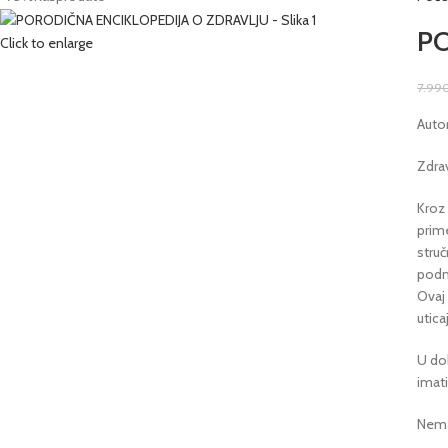
PO
Click to enlarge
7.99
Auto
Zdrav
Kroz
prim
struč
podne
Ovaj
utica
U dob
imati
Nema