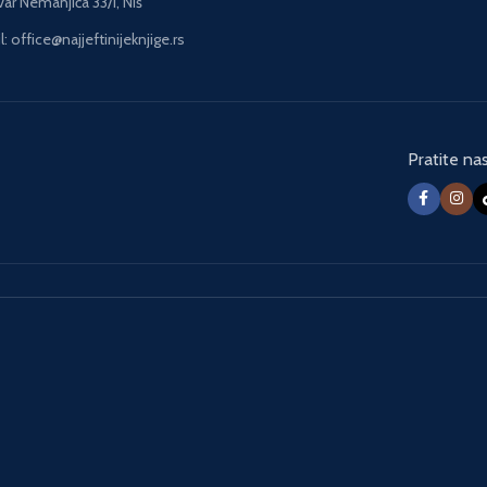
var Nemanjića 33/i, Niš
podređenosti normama.
: office@najjeftinijeknjige.rs
Rešat Nuri Guntekin i ovim
dirljivim romanom
pokazuje da se ljubav
dešava svima, i onima
koje je ne žele, i onima
Pratite na
kojima je istinska ljubav
potreba srca, i onima
kojima je način da budu
prihvaćeni u društvu. Plač
violi ne - II deo, Rešat Nuri
Guntekin