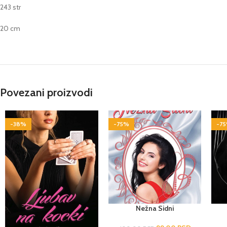
243 str
20 cm
Povezani proizvodi
-38%
-75%
-7
Nežna Sidni