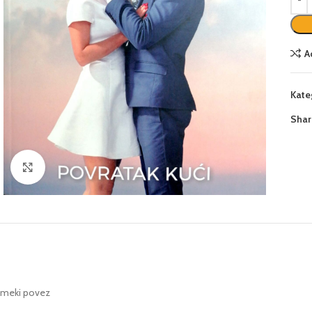
A
Kate
Shar
Click to enlarge
meki povez