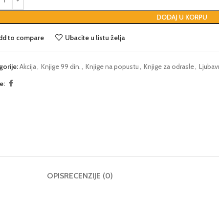
DODAJ U KORPU
dd to compare
Ubacite u listu želja
gorije:
Akcija
,
Knjige 99 din.
,
Knjige na popustu
,
Knjige za odrasle
,
Ljubav
e:
OPIS
RECENZIJE (0)