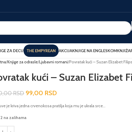
IGE ZA DECU
THE EMPYREAN
AKCIJA
KNJIGE NA ENGLESKOM
KNJIŽA
tna
Knjige za odrasle
Ljubavni romani
Povratak kući – Suzan Elizabet Filip
vratak kući – Suzan Elizabet Fi
99,00
RSD
0,00
RSD
sve je kriva jedna crvenokosa pratilja koja mu je ukrala srce…
22 na zalihama