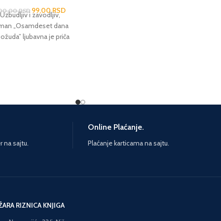
muzičar Kenan i mlada
99,00
RSD
devojka Lamija. Zvuci
00,00
RSD
Uzbudljiv i zavodljiv,
violine koje Kenan šalje u
man „Osamdeset dana
noć probudiće njenu
ožuda” ljubavna je priča
maštu, romantična
oja će vas ostaviti bez
osećanja i odagnati teret
daha. od autora Vina
gorke svakodnevnice. Iako
Džekson
je privlačnost od samog
početka jaka i uzajamna,
Kenan joj se odupire
strahujući da bi veza sa
devojkom iz nižeg staleža
Online Plaćanje.
mogla da mu poljulja ugled
i karijeru. Kroz uspone i
na sajtu.
Plaćanje karticama na sajtu.
padove junaka i njihove
sve složenije odnose
uveravamo se da su
vernost, nežnost,
nevinost i razumevanje
ŽARA RIZNICA KNJIGA
često propraćeni
hladnoćom, praktičnošću i