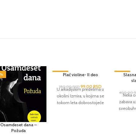
5%
-34%
Plač violine- II deo
-38%
Slasna
sl
99,00
RSD
150,00
RSD
U arkadijskim predelima u
400,00
Neka o
okolini Izmira, u kojima se
zabava 
tokom leta dobrostojeće
sveobuhv
porodice prepuštaju
za bebe
čarima prirode, grožđda i
godine. O
blistave mesečine,
Osamdeset dana –
upoznaće se talentovani
Požuda