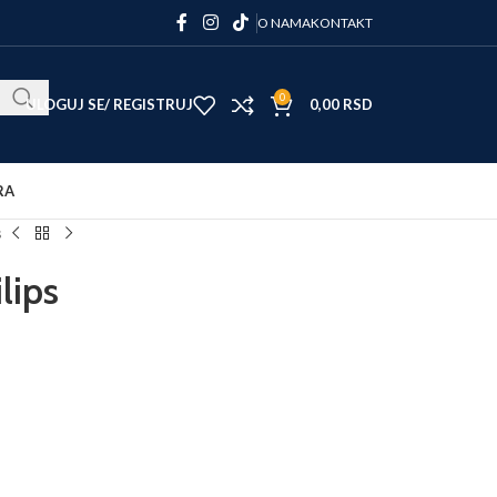
O NAMA
KONTAKT
0
ULOGUJ SE/ REGISTRUJ
0,00
RSD
RA
s
lips