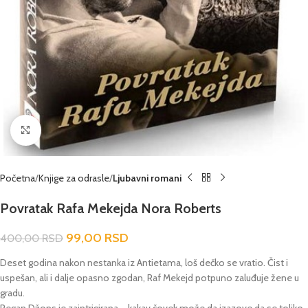
Click to enlarge
Početna
Knjige za odrasle
Ljubavni romani
Povratak Rafa Mekejda Nora Roberts
99,00
RSD
400,00
RSD
Deset godina nakon nestanka iz Antietama, loš dečko se vratio. Čist i
uspešan, ali i dalje opasno zgodan, Raf Mekejd potpuno zaluđuje žene u
gradu.
Regan Džons je zaintrigirana – kakav čovek može da izazove da se toliko