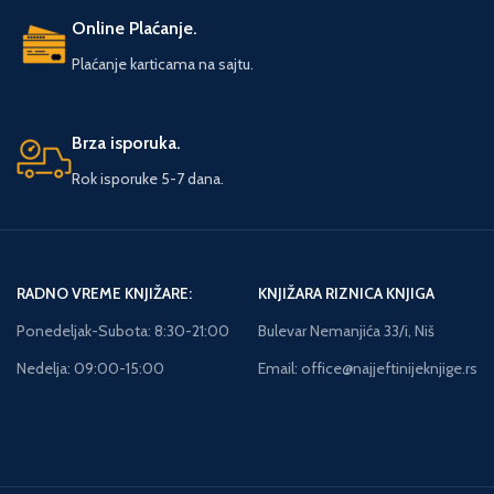
Povrh svega, Keris, nezavisna i
Online Plaćanje.
samouverena žena u koju je Mertin
zaljubljen, ne želi da se uda za
Plaćanje karticama na sajtu.
njega, iako ga voli. Kao i u
Stubovima zemlje, Folet je u Svetu
bez kraja dočarao sva dostignuća,
zablude i pošasti srednjeg veka: od
Brza isporuka.
sjaja zadivljujućih, za ono vreme
Rok isporuke 5-7 dana.
izuzetno naprednih arhitektonskih
rešenja i medicinskih dostignuća,
do pogubnog sujeverja,
nemilosrdnog nasilja i jezive
pretnje koja je u srednjem veku
RADNO VREME KNJIŽARE:
KNJIŽARA RIZNICA KNJIGA
desetkovala evropska sela i
gradove: kuge.
Ponedeljak-Subota: 8:30-21:00
Bulevar Nemanjića 33/i, Niš
Nedelja: 09:00-15:00
Email: office@najjeftinijeknjige.rs