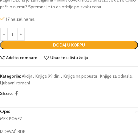
priča o njemu? Spremna je to da otkrije po svaku cenu.
17 na zalihama
DODAJ U KORPU
Add to compare
Ubacite u listu želja
Kategorije:
Akcija
,
Knjige 99 din.
,
Knjige na popustu
,
Knjige za odrasle
,
Ljubavni romani
Share:
Opis
MEK POVEZ
IZDAVAČ BDR