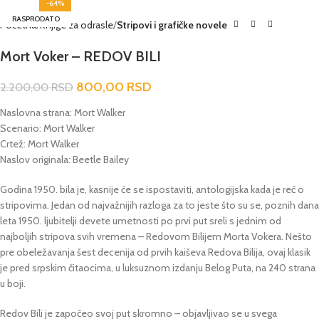
-64%
RASPRODATO
Početna
Knjige za odrasle
Stripovi i grafičke novele
Mort Voker – REDOV BILI
800,00
RSD
2.200,00
RSD
Naslovna strana: Mort Walker
Scenario: Mort Walker
Crtež: Mort Walker
Naslov originala: Beetle Bailey
Godina 1950. bila je, kasnije će se ispostaviti, antologijska kada je reč o
stripovima. Jedan od najvažnijih razloga za to jeste što su se, poznih dana
leta 1950. ljubitelji devete umetnosti po prvi put sreli s jednim od
najboljih stripova svih vremena – Redovom Bilijem Morta Vokera. Nešto
pre obeležavanja šest decenija od prvih kaiševa Redova Bilija, ovaj klasik
je pred srpskim čitaocima, u luksuznom izdanju Belog Puta, na 240 strana
u boji.
Redov Bili je započeo svoj put skromno – objavljivao se u svega