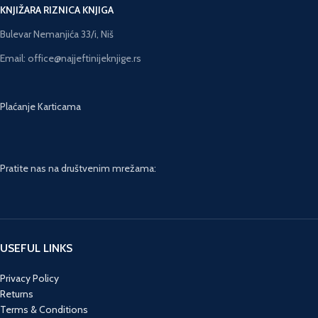
KNJIŽARA RIZNICA KNJIGA
Bulevar Nemanjića 33/i, Niš
Email: office@najjeftinijeknjige.rs
Plaćanje Karticama
Pratite nas na društvenim mrežama:
USEFUL LINKS
Privacy Policy
Returns
Terms & Conditions