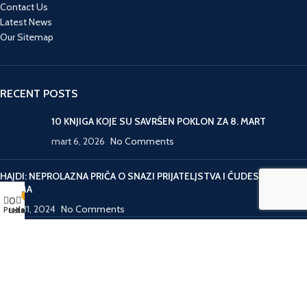
Contact Us
Latest News
Our Sitemap
RECENT POSTS
10 KNJIGA KOJE SU SAVRŠEN POKLON ZA 8. MART
mart 6, 2026
No Comments
HAJDI: NEPROLAZNA PRIČA O SNAZI PRIJATELJSTVA I ČUDESNIM
ALPIMA
Moj nalog
6
0
mart 31, 2024
No Comments
Prodavnica
Korpa
Lista želja
ZL
Riznica Knjiga
2020 CREATED BY
-PROGRAMMING
. WEB-SHOP.