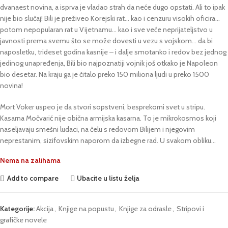
dvanaest novina, a isprva je vladao strah da neće dugo opstati. Ali to ipak
nije bio slučaj! Bili je preživeo Korejski rat… kao i cenzuru visokih oficira…
potom nepopularan rat u Vijetnamu… kao i sve veće neprijateljstvo u
javnosti prema svemu što se može dovesti u vezu s vojskom… da bi
naposletku, trideset godina kasnije – i dalje smotanko i redov bez jednog
jedinog unapređenja, Bili bio najpoznatiji vojnik još otkako je Napoleon
bio desetar. Na kraju ga je čitalo preko 150 miliona ljudi u preko 1500
novina!
Mort Voker uspeo je da stvori sopstveni, besprekorni svet u stripu.
Kasarna Močvarić nije obična armijska kasarna. To je mikrokosmos koji
naseljavaju smešni ludaci, na čelu s redovom Bilijem i njegovim
neprestanim, sizifovskim naporom da izbegne rad. U svakom obliku…
Nema na zalihama
Add to compare
Ubacite u listu želja
Kategorije:
Akcija
,
Knjige na popustu
,
Knjige za odrasle
,
Stripovi i
grafičke novele