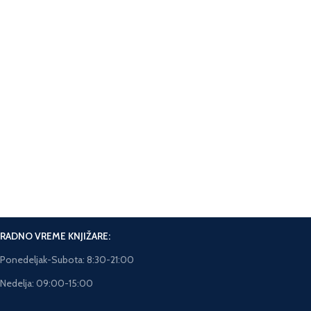
Pošaljite poruku
Facebook messanger na sajtu.
Online Plaćanje.
Plaćanje karticama na sajtu.
Brza isporuka.
Rok isporuke 5-7 dana.
RADNO VREME KNJIŽARE:
Ponedeljak-Subota: 8:30-21:00
Nedelja: 09:00-15:00