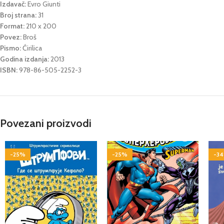
Izdavač:
Evro Giunti
Broj strana:
31
Format:
210 x 200
Povez:
Broš
Pismo:
Ćirilica
Godina izdanja:
2013
ISBN:
978-86-505-2252-3
Povezani proizvodi
-25%
-25%
-3