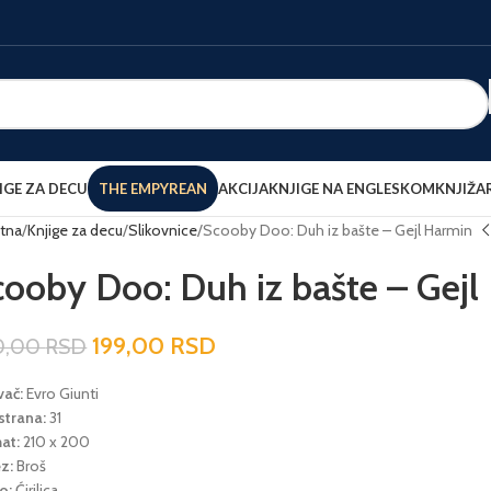
IGE ZA DECU
THE EMPYREAN
AKCIJA
KNJIGE NA ENGLESKOM
KNJIŽA
tna
Knjige za decu
Slikovnice
Scooby Doo: Duh iz bašte – Gejl Harmin
cooby Doo: Duh iz bašte – Gejl
199,00
RSD
0,00
RSD
vač:
Evro Giunti
 strana:
31
at:
210 x 200
z:
Broš
o:
Ćirilica