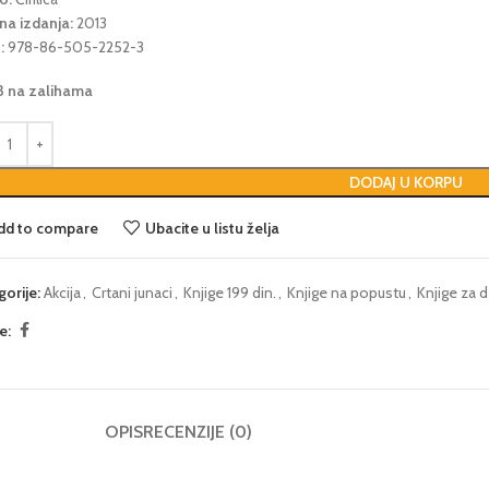
na izdanja:
2013
:
978-86-505-2252-3
3 na zalihama
DODAJ U KORPU
dd to compare
Ubacite u listu želja
gorije:
Akcija
,
Crtani junaci
,
Knjige 199 din.
,
Knjige na popustu
,
Knjige za 
e:
OPIS
RECENZIJE (0)