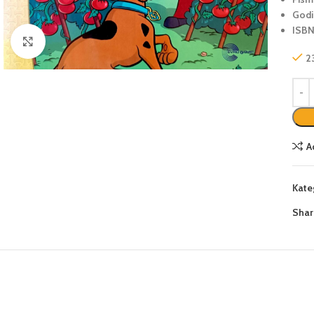
Godi
ISBN
Click to enlarge
2
A
Kate
Shar