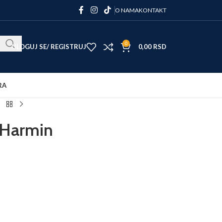
O NAMA
KONTAKT
0
ULOGUJ SE/ REGISTRUJ
0,00
RSD
RA
 Harmin