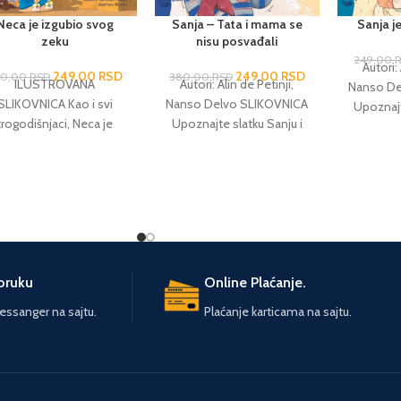
Neca je izgubio svog
Sanja – Tata i mama se
Sanja j
zeku
nisu posvađali
249,00
Autori: 
249,00
RSD
249,00
RSD
80,00
RSD
380,00
RSD
ILUSTROVANA
Autori: Alin de Petinji,
Nanso De
SLIKOVNICA Kao i svi
Nanso Delvo SLIKOVNICA
Upoznajt
trogodišnjaci, Neca je
Upoznajte slatku Sanju i
zajedno 
nestašan, radoznao,
zajedno s njom proživite
njene
eseo i veoma mio. Sa
njene doživljaje i
ne
ojim vjernim kucovom
nestašluke.
etom, doživljava hiljadu
jednu avanturu, kroz koje
rolaze i mnogi njegovi
vršnjaci.
poruku
Online Plaćanje.
ssanger na sajtu.
Plaćanje karticama na sajtu.