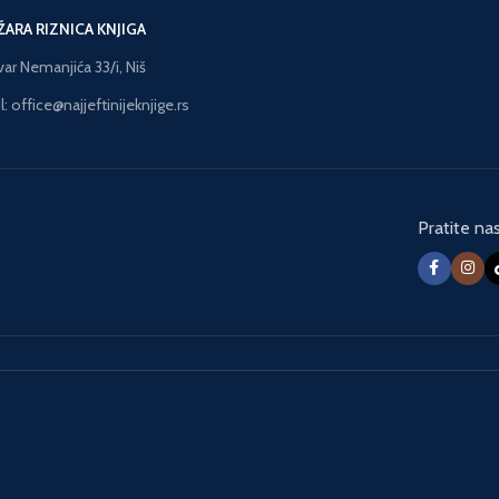
ŽARA RIZNICA KNJIGA
var Nemanjića 33/i, Niš
: office@najjeftinijeknjige.rs
Pratite na