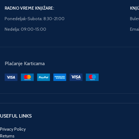
junaci kao što su Zelena
RADNO VREME KNJIŽARE:
KNJI
svetiljka, Čudesna žena,
Ponedeljak-Subota: 8:30-21:00
Bule
Akvamen, Fleš, Žena-
mačka i članovi prestižne
Nedelja: 09:00-15:00
Email
Lige pravednika… Uživajte!
Broj strana: 42 Format: 20
× 27 Povez: Tvrdi Pismo:
Ćirilica
Plaćanje Karticama
USEFUL LINKS
Privacy Policy
Returns