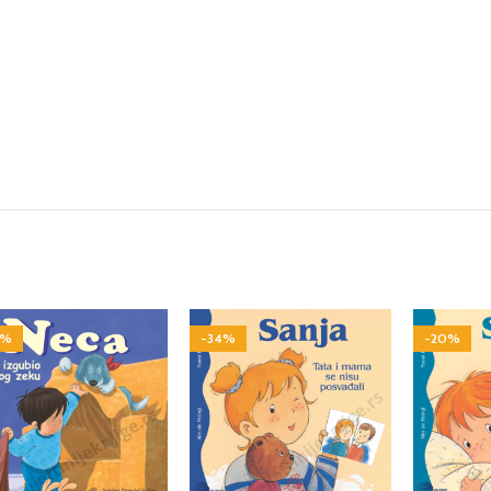
4%
-34%
-20%