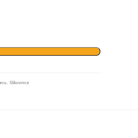
decu
,
Slikovnice