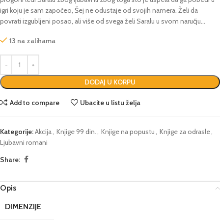
igri koju je sam započeo, Šej ne odustaje od svojih namera. Želi da
povrati izgubljeni posao, ali više od svega želi Saralu u svom naručju…
13 na zalihama
DODAJ U KORPU
Add to compare
Ubacite u listu želja
Kategorije:
Akcija
,
Knjige 99 din.
,
Knjige na popustu
,
Knjige za odrasle
,
Ljubavni romani
Share:
Opis
DIMENZIJE