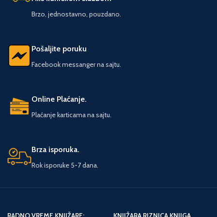
zarvorsku kaznu, Vinsent i Feliks na
tome što se dela ove vrste s
slobodi grade novi život. Ali Leo, po
Brzo, jednostavno, pouzdano.
pravom nazivaju kapitalnim i što
izlasku iz zatvora, ima drugačije
poslednjih godina ona
planove – počiniti savršeni zločin,
predstavljaju pravu retkost.
oteti novac koji država planira da
Pošaljite poruku
uništi, novac na koji je društvo
zaboravilo. Ovoga puta neće
Facebook messanger na sajtu.
uplitati svoju braću, neće ostaviti
tragove koji bi mogli da dovedu do
njega. Ali tragična greška
policijskog inspektora Jona Bronksa
Online Plaćanje.
menja pravila igre...
Plaćanje karticama na sajtu.
Brza isporuka.
Rok isporuke 5-7 dana.
RADNO VREME KNJIŽARE:
KNJIŽARA RIZNICA KNJIGA