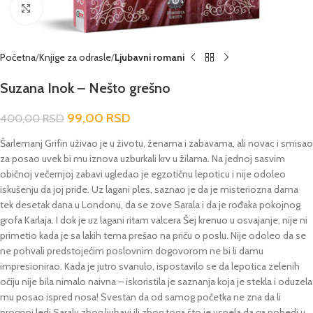
Click to enlarge
Početna
Knjige za odrasle
Ljubavni romani
Suzana Inok – Nešto grešno
99,00
RSD
400,00
RSD
Šarlemanj Grifin uživao je u životu, ženama i zabavama, ali novac i smisao
za posao uvek bi mu iznova uzburkali krv u žilama. Na jednoj sasvim
običnoj večernjoj zabavi ugledao je egzotičnu lepoticu i nije odoleo
iskušenju da joj priđe. Uz lagani ples, saznao je da je misteriozna dama
tek desetak dana u Londonu, da se zove Sarala i da je rođaka pokojnog
grofa Karlaja. I dok je uz lagani ritam valcera Šej krenuo u osvajanje, nije ni
primetio kada je sa lakih tema prešao na priču o poslu. Nije odoleo da se
ne pohvali predstojećim poslovnim dogovorom ne bi li damu
impresionirao. Kada je jutro svanulo, ispostavilo se da lepotica zelenih
očiju nije bila nimalo naivna – iskoristila je saznanja koja je stekla i oduzela
mu posao ispred nosa! Svestan da od samog početka ne zna da li
progoni ledi Saralu zbog ljubavi ili zbog toga što je uspela da ga pobedi u