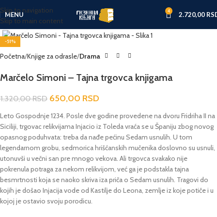
Skip to navigation
4
MENU
2.720,00
RS
Skip to main content
Click to enlarge
-51%
Početna
Knjige za odrasle
Drama
Marčelo Simoni – Tajna trgovca knjigama
650,00
RSD
1.320,00
RSD
Leto Gospodnje 1234. Posle dve godine provedene na dvoru Fridriha II na
Siciliji, trgovac relikvijama Injacio iz Toleda vraća se u Španiju zbog novog
opasnog poduhvata: treba da nađe pećinu Sedam usnulih. U tom
legendarnom grobu, sedmorica hrišćanskih mučenika doslovno su usnuli,
utonuvši u večni san pre mnogo vekova. Ali trgovca svakako nije
pokrenula potraga za nekom relikvijom, već ga je podstakla tajna
besmrtnosti koja se naoko skriva iza priča o Sedam usnulih. Tragovi do
kojih je došao Injacija vode od Kastilje do Leona, zemlje iz koje potiče i u
kojoj je ostavio svoju porodicu.