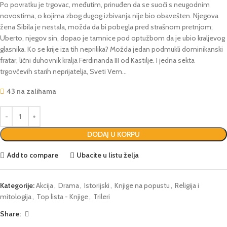
Po povratku je trgovac, međutim, prinuđen da se suoči s neugodnim
novostima, o kojima zbog dugog izbivanja nije bio obavešten. Njegova
žena Sibila je nestala, možda da bi pobegla pred strašnom pretnjom;
Uberto, njegov sin, dopao je tamnice pod optužbom da je ubio kraljevog
glasnika. Ko se krije iza tih neprilika? Možda jedan podmukli dominikanski
fratar, lični duhovnik kralja Ferdinanda III od Kastilje. I jedna sekta
trgovčevih starih neprijatelja, Sveti Vem…
43 na zalihama
DODAJ U KORPU
Add to compare
Ubacite u listu želja
Kategorije:
Akcija
,
Drama
,
Istorijski
,
Knjige na popustu
,
Religija i
mitologija
,
Top lista - Knjige
,
Trileri
Share: