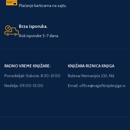
Plaćanje karticama na sajtu.
Brza isporuka.
Rok isporuke 5-7 dana.
RADNO VREME KNJIŽARE:
KNJIŽARA RIZNICA KNJIGA
Ponedeljak-Subota: 8:30-21:00
Bulevar Nemanjića 33/i, Niš
Nedelja: 09:00-15:00
Email: office@najjeftinijeknjige.rs