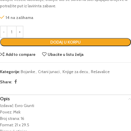
potražite put iz lavirinta zabave.
14 na zalihama
DODAJ U KORPU
Add to compare
Ubacite u listu želja
Kategorije:
Bojanke
,
Crtani junaci
,
Knjige za decu
,
Rešavalice
Share:
Opis
Izdavač: Evro Giunti
Povez: Mek
Broj strana: 16
Format: 21 x 29.5