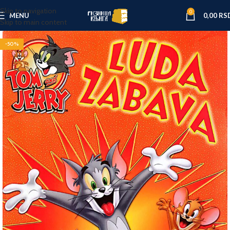
Skip to navigation
0
MENU
0,00
RS
Skip to main content
-50%