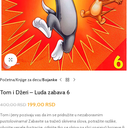
Click to enlarge
Početna
Knjige za decu
Bojanke
Tom i Džeri – Luda zabava 6
199,00
RSD
400,00
RSD
Tom i Jerry pozivaju vas da im se pridružite u nezaboravnim
pustolovinama! Zabavite sa tražeći skrivena slova, potražite razlike,
obojite vesele ilustracije, otkrijte tko se skriva na slici spajajući brojeve ili