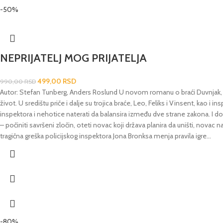
-50%
NEPRIJATELJ MOG PRIJATELJA
499,00
RSD
990,00
RSD
Autor: Stefan Tunberg, Anders Roslund U novom romanu o braći Duvnjak, Ne
život. U središtu priče i dalje su trojica braće, Leo, Feliks i Vinsent, ka
inspektora i nehotice naterati da balansira između dve strane zakona. I dok
– počiniti savršeni zločin, oteti novac koji država planira da uništi, novac 
tragična greška policijskog inspektora Jona Bronksa menja pravila igre...
-80%