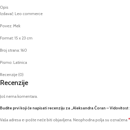
Opis
Izdavač: Leo commerce
Povez: Mek
Format: 15 x 23 cm
Broj strana: 160
Pismo: Latinica
Recenzije (0)
Recenzije
Još nema komentara.
Budite prvi koji će napisati recenziju za „Aleksandra Čoran – Vidovitost
Vaša adresa e-pošte neće biti objavljena.
Neophodna polja su označena