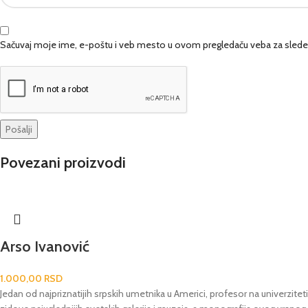
Sačuvaj moje ime, e-poštu i veb mesto u ovom pregledaču veba za slede
Povezani proizvodi
Arso Ivanović
1.000,00
RSD
Jedan od najpriznatijih srpskih umetnika u Americi, profesor na univerzitet