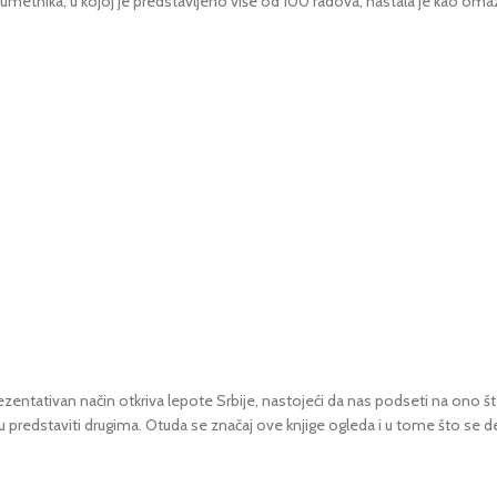
og umetnika, u kojoj je predstavljeno više od 100 radova, nastala je kao
eprezentativan način otkriva lepote Srbije, nastojeći da nas podseti na ono
 predstaviti drugima. Otuda se značaj ove knjige ogleda i u tome što se de