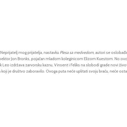
prijatelj mog prijatelja, nastavku
Plesa sa medvedom
, autori se oslobađa
o i inspektor Jon Bronks, pojačan mladom koleginicom Elizom Kuestom. No ovo
 Leo izdržava zarvorsku kaznu, Vinsent i Feliks na slobodi grade novi život.
na koji je društvo zaboravilo. Ovoga puta neće uplitati svoju braću, neće osta