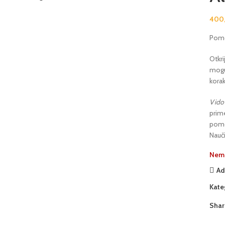
400
Pomoć
Otkr
mogu
korak
Vidov
prime
pomoć
Nauči
Nema
Ad
Kate
Shar