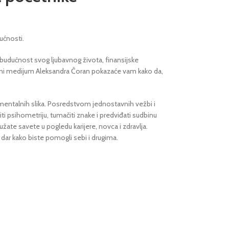
dućnosti.
budućnost svog ljubavnog života, finansijske
nalni medijum Aleksandra Čoran pokazaće vam kako da,
mentalnih slika. Posredstvom jednostavnih vežbi i
iti psihometriju, tumačiti znake i predviđati sudbinu
žate savete u pogledu karijere, novca i zdravlja.
 dar kako biste pomogli sebi i drugima.