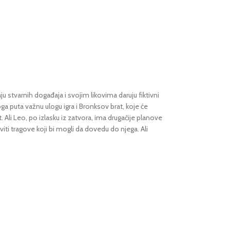
ju stvarnih događaja i svojim likovima daruju fiktivni
ga puta važnu ulogu igra i Bronksov brat, koje će
 Ali Leo, po izlasku iz zatvora, ima drugačije planove
viti tragove koji bi mogli da dovedu do njega. Ali