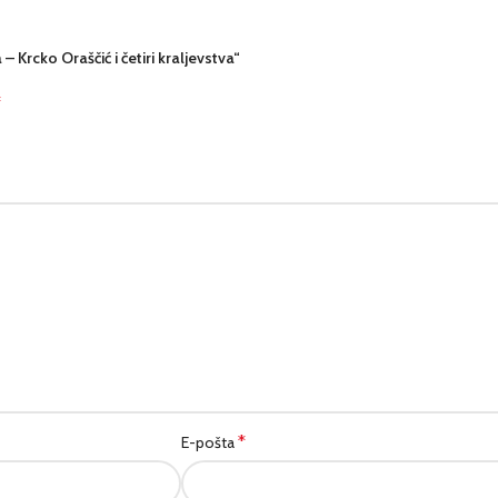
– Krcko Oraščić i četiri kraljevstva“
*
*
E-pošta