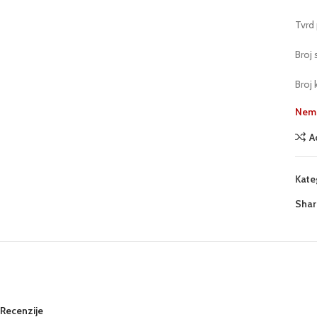
Tvrd 
Broj 
Broj 
Nema
A
Kate
Shar
Recenzije