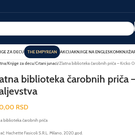
IGE ZA DECU
THE EMPYREAN
AKCIJA
KNJIGE NA ENGLESKOM
KNJIŽA
tna
Knjige za decu
Crtani junaci
Zlatna biblioteka čarobnih priča – Krcko Ora
atna biblioteka čarobnih priča –
aljevstva
0,00
RSD
a biblioteka čarobnih priča
ač: Hachette Fasicoli S.R.L. Milano, 2020.god.