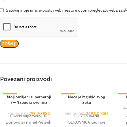
Sačuvaj moje ime, e-poštu i veb mesto u ovom pregledaču veba za sl
Povezani proizvodi
-25%
Moji omiljeni superheroji
-34%
Neca je izgubio svog
-3
7 – Napad iz svemira
zeku
3
299,00
RSD
249,00
RSD
400,00
RSD
380,00
RSD
Čuveni superheroji su
ILUSTROVANA
ponovo sa nama! Pre svih
SLIKOVNICA Kao i svi