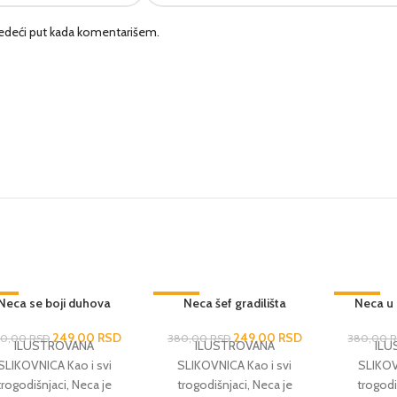
edeći put kada komentarišem.
4%
Neca se boji duhova
-34%
Neca šef gradilišta
-34%
Neca u
249,00
RSD
249,00
RSD
80,00
RSD
380,00
RSD
380,00
ILUSTROVANA
ILUSTROVANA
ILU
SLIKOVNICA Kao i svi
SLIKOVNICA Kao i svi
SLIKOV
trogodišnjaci, Neca je
trogodišnjaci, Neca je
trogodi