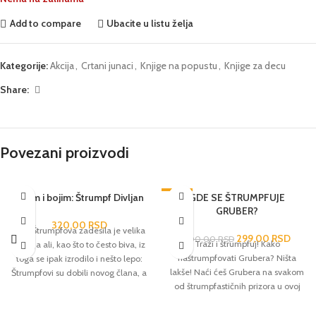
Add to compare
Ubacite u listu želja
Kategorije:
Akcija
,
Crtani junaci
,
Knjige na popustu
,
Knjige za decu
Share:
Povezani proizvodi
Čitam i bojim: Štrumpf Divljan
-25%
GDE SE ŠTRUMPFUJE
GRUBER?
320,00
RSD
Selo Štrumpfova zadesila je velika
299,00
RSD
400,00
RSD
Traži i štrumpfuj! Kako
nevolja ali, kao što to često biva, iz
naštrumpfovati Grubera? Ništa
toga se ipak izrodilo i nešto lepo:
lakše! Naći ćeš Grubera na svakom
Štrumpfovi su dobili novog člana, a
od štrumpfastičnih prizora u ovoj
Štrumpf Divljan novi dom. Osim
knjizi. Tu su i mnoge druge
zabavne i poučne pričice, deca će
zanimljive stvari i Štrumpfovi koje
uživati u bojenju svojih omiljenih