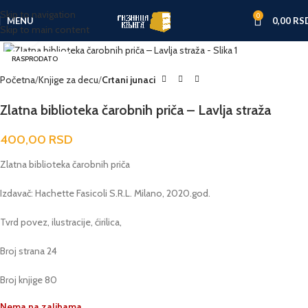
Skip to navigation
0
MENU
0,00
RS
Skip to main content
Click to enlarge
RASPRODATO
Početna
Knjige za decu
Crtani junaci
Zlatna biblioteka čarobnih priča – Lavlja straža
400,00
RSD
Zlatna biblioteka čarobnih priča
Izdavač: Hachette Fasicoli S.R.L. Milano, 2020.god.
Tvrd povez, ilustracije, ćirilica,
Broj strana 24
Broj knjige 80
Nema na zalihama