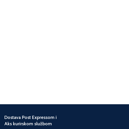
treba pronaći. Sve zanimacija do
junaka.
zanimacije...
Dostava Post Expressom i
Aks kurirskom službom