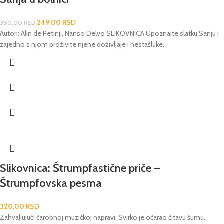
249,00
RSD
380,00
RSD
Autori: Alin de Petinji, Nanso Delvo SLIKOVNICA Upoznajte slatku Sanju i
zajedno s njom proživite njene doživljaje i nestašluke.
Slikovnica: Štrumpfastične priče –
Štrumpfovska pesma
320,00
RSD
Zahvaljujući čarobnoj muzičkoj napravi, Svirko je očarao čitavu šumu.