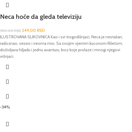
Neca hoće da gleda televiziju
249,00
RSD
380,00
RSD
ILUSTROVANA SLIKOVNICA Kao i svi trogodišnjaci, Neca je nestašan,
radoznao, veseo i veoma mio. Sa svojim vjernim kucovom Riletom,
doživljava hiljadu i jednu avanturu, kroz koje prolaze i mnogi njegovi
vršnjaci.
-34%