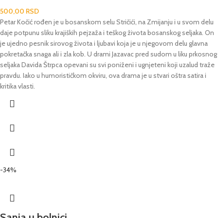
500,00
RSD
Petar Kočić rođen je u bosanskom selu Stričići, na Zmijanju i u svom delu
daje potpunu sliku krajiških pejzaža i teškog života bosanskog seljaka. On
je ujedno pesnik sirovog života i ljubavi koja je u njegovom delu glavna
pokretačka snaga ali i zla kob. U drami Jazavac pred sudom u liku prkosnog
seljaka Davida Štrpca opevani su svi poniženi i ugnjeteni koji uzalud traže
pravdu. Iako u humorističkom okviru, ova drama je u stvari oštra satira i
kritika vlasti.
-34%
Sanja u bolnici