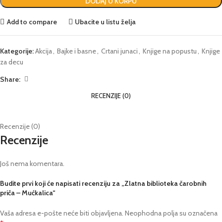
DODAJ U KORPU
Add to compare
Ubacite u listu želja
Kategorije:
Akcija
,
Bajke i basne
,
Crtani junaci
,
Knjige na popustu
,
Knjige
za decu
Share:
RECENZIJE (0)
Recenzije (0)
Recenzije
Još nema komentara.
Budite prvi koji će napisati recenziju za „Zlatna biblioteka čarobnih
priča – Mućkalica“
Vaša adresa e-pošte neće biti objavljena.
Neophodna polja su označena