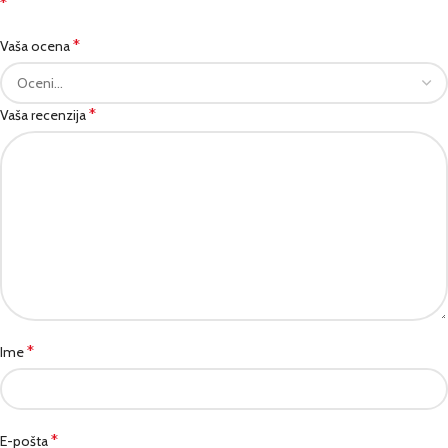
*
*
Vaša ocena
*
Vaša recenzija
*
Ime
*
E-pošta