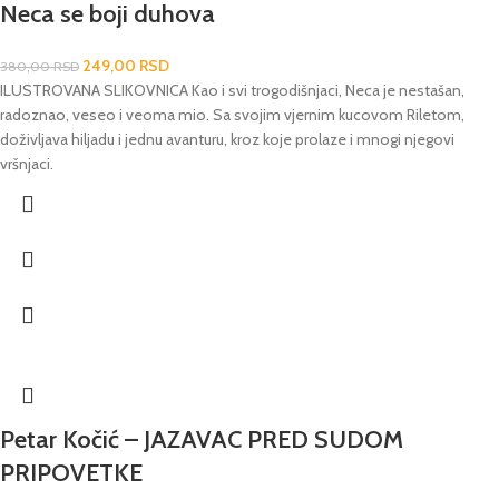
Neca se boji duhova
249,00
RSD
380,00
RSD
ILUSTROVANA SLIKOVNICA Kao i svi trogodišnjaci, Neca je nestašan,
radoznao, veseo i veoma mio. Sa svojim vjernim kucovom Riletom,
doživljava hiljadu i jednu avanturu, kroz koje prolaze i mnogi njegovi
vršnjaci.
Petar Kočić – JAZAVAC PRED SUDOM
PRIPOVETKE