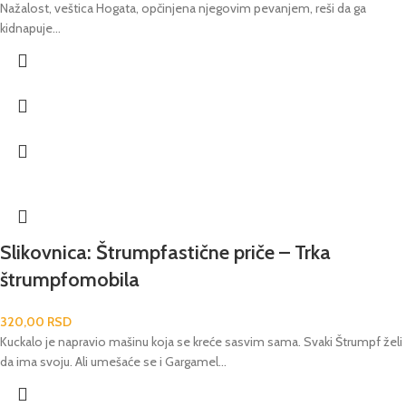
Nažalost, veštica Hogata, opčinjena njegovim pevanjem, reši da ga
kidnapuje...
Slikovnica: Štrumpfastične priče – Trka
štrumpfomobila
320,00
RSD
Kuckalo je napravio mašinu koja se kreće sasvim sama. Svaki Štrumpf želi
da ima svoju. Ali umešaće se i Gargamel...