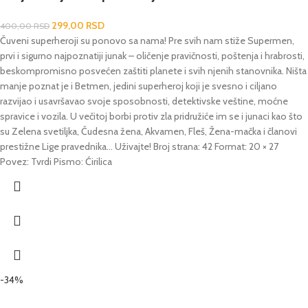
299,00
RSD
400,00
RSD
Čuveni superheroji su ponovo sa nama! Pre svih nam stiže Supermen,
prvi i sigurno najpoznatiji junak – oličenje pravičnosti, poštenja i hrabrosti,
beskompromisno posvećen zaštiti planete i svih njenih stanovnika. Ništa
manje poznat je i Betmen, jedini superheroj koji je svesno i ciljano
razvijao i usavršavao svoje sposobnosti, detektivske veštine, moćne
spravice i vozila. U večitoj borbi protiv zla pridružiće im se i junaci kao što
su Zelena svetiljka, Čudesna žena, Akvamen, Fleš, Žena-mačka i članovi
prestižne Lige pravednika… Uživajte! Broj strana: 42 Format: 20 × 27
Povez: Tvrdi Pismo: Ćirilica
-34%