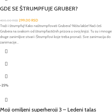
GDE SE ŠTRUMPFUJE GRUBER?
299,00
RSD
400,00
RSD
Traži i štrumpfuj! Kako naštrumpfovati Grubera? Ništa lakše! Naći ćeš
Grubera na svakom od štrumpfastičnih prizora u ovoj knjizi. Tu su i mnoge
druge zanimljive stvari i Štrumpfovi koje treba pronaći. Sve zanimacija do
zanimacije...
-25%
Moji omiljeni superheroji 3 – Ledeni talas