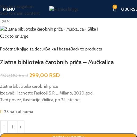
Skip to navigation
0
MENU
0,00
RS
Skip to main content
-25%
Click to enlarge
Početna
Knjige za decu
Bajke i basne
Back to products
Zlatna biblioteka čarobnih priča – Mućkalica
299,00
RSD
400,00
RSD
Zlatna biblioteka čarobnih priča
Izdavač: Hachette Fasicoli S.R.L. Milano, 2020.god.
Tvrd povez, ilustracije, ćirilica, po 24. strane.
25 na zalihama