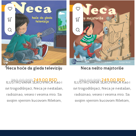
-34%
-34%
Neca hoće da gleda televiziju
Neca nešto majstoriše
249,00
RSD
249,00
RSD
380,00
RSD
380,00
RSD
ILUSTROVANA SLIKOVNICA Kao i
ILUSTROVANA SLIKOVNICA Kao i
svi trogodišnjaci, Neca je nestašan,
svi trogodišnjaci, Neca je nestašan,
radoznao, veseo i veoma mio. Sa
radoznao, veseo i veoma mio. Sa
svojim vjernim kucovom Riletom,
svojim vjernim kucovom Riletom,
doživljava hiljadu i jednu avanturu,
doživljava hiljadu i jednu avanturu,
kroz koje prolaze i mnogi njegovi
kroz koje prolaze i mnogi njegovi
vršnjaci.
vršnjaci.