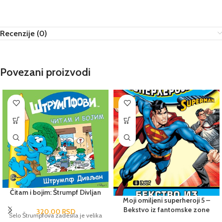
Recenzije (0)
Povezani proizvodi
-25%
Čitam i bojim: Štrumpf Divljan
Moji omiljeni superheroji 5 –
Bekstvo iz fantomske zone
320,00
RSD
Selo Štrumpfova zadesila je velika