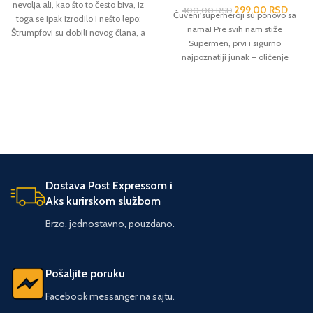
nevolja ali, kao što to često biva, iz
299,00
RSD
400,00
RSD
Čuveni superheroji su ponovo sa
toga se ipak izrodilo i nešto lepo:
nama! Pre svih nam stiže
Štrumpfovi su dobili novog člana, a
Supermen, prvi i sigurno
Štrumpf Divljan novi dom. Osim
najpoznatiji junak – oličenje
zabavne i poučne pričice, deca će
pravičnosti, poštenja i hrabrosti,
uživati u bojenju svojih omiljenih
beskompromisno posvećen zaštiti
junaka.
planete i svih njenih stanovnika.
Ništa manje poznat je i Betmen,
jedini superheroj koji je svesno i
ciljano razvijao i usavršavao svoje
sposobnosti, detektivske veštine,
moćne spravice i vozila. U večitoj
borbi protiv zla pridružiće im se i
Dostava Post Expressom i
junaci kao što su Zelena svetiljka,
Aks kurirskom službom
Čudesna žena, Akvamen, Fleš,
Brzo, jednostavno, pouzdano.
Žena-mačka i članovi prestižne
Lige pravednika… Uživajte! Broj
strana: 42 Format: 20 × 27 Povez:
Tvrdi Pismo: Ćirilica
Pošaljite poruku
Facebook messanger na sajtu.