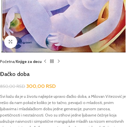
Click to enlarge
Početna
Knjige za decu
Đačko doba
300,00
RSD
850,00
RSD
Svi kažu da je u životu najlepše upravo đačko doba, a Milovan Vitezović je
rešio da nam pokaže koliko je to tačno, pevajući o mladosti, prvim
ljubavima i mladalačkom dobu jedne generacije, punom zanosa,
poetičnosti i nestašnosti. Ovo su stihovi jedne ljubavne čežnje koja
udružuje naivnosti i simpatične mangupluke mladih sa nizom emotivnih