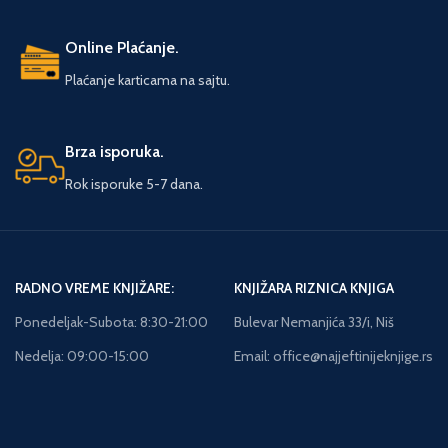
Online Plaćanje.
Plaćanje karticama na sajtu.
Brza isporuka.
Rok isporuke 5-7 dana.
RADNO VREME KNJIŽARE:
KNJIŽARA RIZNICA KNJIGA
Ponedeljak-Subota: 8:30-21:00
Bulevar Nemanjića 33/i, Niš
Nedelja: 09:00-15:00
Email: office@najjeftinijeknjige.rs