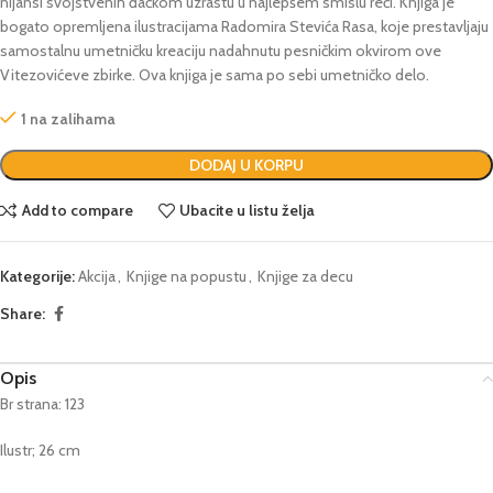
nijansi svojstvenih đačkom uzrastu u najlepšem smislu reči. Knjiga je
bogato opremljena ilustracijama Radomira Stevića Rasa, koje prestavljaju
samostalnu umetničku kreaciju nadahnutu pesničkim okvirom ove
Vitezovićeve zbirke. Ova knjiga je sama po sebi umetničko delo.
1 na zalihama
DODAJ U KORPU
Add to compare
Ubacite u listu želja
Kategorije:
Akcija
,
Knjige na popustu
,
Knjige za decu
Share:
Opis
Br strana: 123
Ilustr; 26 cm