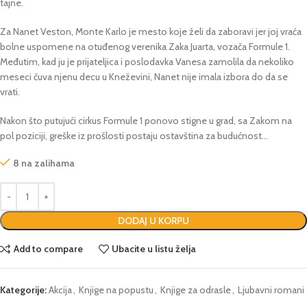
tajne.
Za Nanet Veston, Monte Karlo je mesto koje želi da zaboravi jer joj vraća
bolne uspomene na otuđenog verenika Zaka Juarta, vozača Formule 1.
Međutim, kad ju je prijateljica i poslodavka Vanesa zamolila da nekoliko
meseci čuva njenu decu u Kneževini, Nanet nije imala izbora do da se
vrati.
Nakon što putujući cirkus Formule 1 ponovo stigne u grad, sa Zakom na
pol poziciji, greške iz prošlosti postaju ostavština za budućnost…
8 na zalihama
DODAJ U KORPU
Add to compare
Ubacite u listu želja
Kategorije:
Akcija
,
Knjige na popustu
,
Knjige za odrasle
,
Ljubavni romani