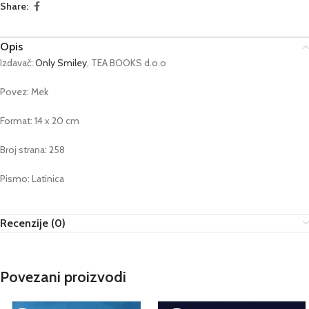
Share:
Opis
Izdavač:
Only Smiley
, TEA BOOKS d.o.o
Povez: Mek
Format: 14 x 20 cm
Broj strana: 258
Pismo: Latinica
Recenzije (0)
Povezani proizvodi