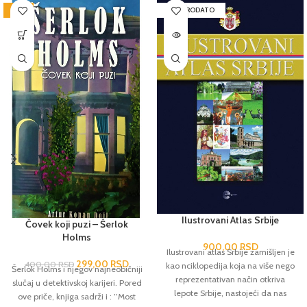
-25%
RASPRODATO
Ilustrovani Atlas Srbije
Čovek koji puzi – Šerlok
Holms
900,00
RSD
Ilustrovani atlas Srbije zamišljen je
299,00
RSD
400,00
RSD
kao nciklopedija koja na više nego
Šerlok Holms i njegov najneobičniji
reprezentativan način otkriva
slučaj u detektivskoj karijeri. Pored
lepote Srbije, nastojeći da nas
ove priče, knjiga sadrži i : ’’Most
podseti na ono što smo zaboravili i