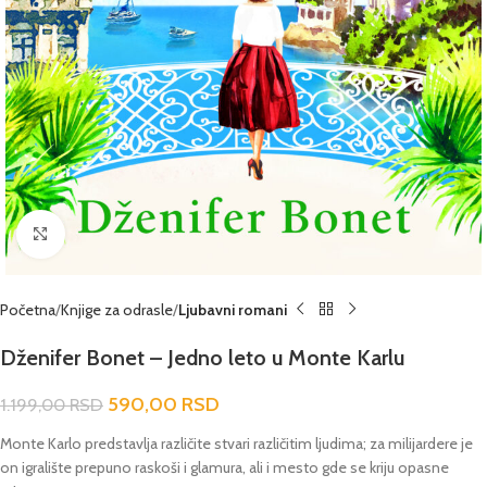
Click to enlarge
Početna
Knjige za odrasle
Ljubavni romani
Dženifer Bonet – Jedno leto u Monte Karlu
590,00
RSD
1.199,00
RSD
Monte Karlo predstavlja različite stvari različitim ljudima; za milijardere je
on igralište prepuno raskoši i glamura, ali i mesto gde se kriju opasne