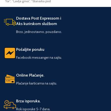
Tor’’, ’’Lavlja griva’’, ’’Stanarka pod
istovremeno nas obavezujući da
velom’’, ’’Zamak Šoskomb’’ i
blago jedne bogate zemlje treba
’’Trgovac bojom’’.
sačuvati od zaborava i u najlepšem
Dostava Post Expressom i
svetlu predstaviti drugima. Otuda
Aks kurirskom službom
se značaj ove knjige ogleda i u
tome što se dela ove vrste s
Brzo, jednostavno, pouzdano.
pravom nazivaju kapitalnim i što
poslednjih godina ona
predstavljaju pravu retkost.
Pošaljite poruku
Facebook messanger na sajtu.
Online Plaćanje.
Plaćanje karticama na sajtu.
Brza isporuka.
Rok isporuke 5-7 dana.