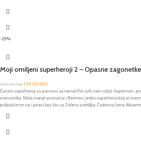
-25%
Moji omiljeni superheroji 2 – Opasne zagonetke
299,00
RSD
400,00
RSD
Čuveni superheroji su ponovo sa nama! Pre svih nam stiže Supermen, prvi i
stanovnika. Ništa manje poznat je i Betmen, jedini superheroj koji je svesn
pridružiće im se i junaci kao što su Zelena svetiljka, Čudesna žena, Akvame