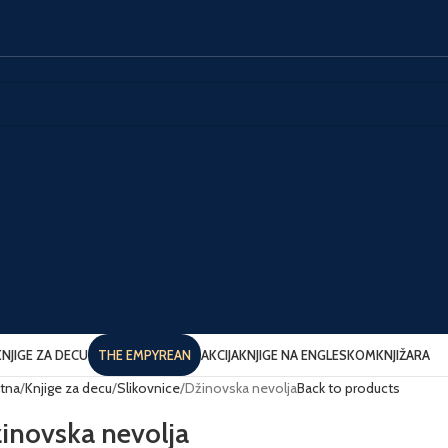
KNJIGE ZA DECU
THE EMPYREAN
AKCIJA
KNJIGE NA ENGLESKOM
KNJIŽARA
tna
Knjige za decu
Slikovnice
Džinovska nevolja
Back to products
inovska nevolja