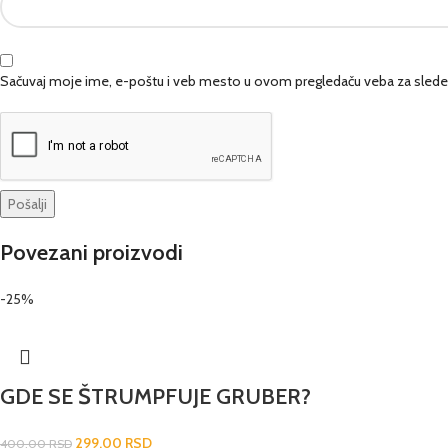
Sačuvaj moje ime, e-poštu i veb mesto u ovom pregledaču veba za slede
Povezani proizvodi
-25%
GDE SE ŠTRUMPFUJE GRUBER?
299,00
RSD
400,00
RSD