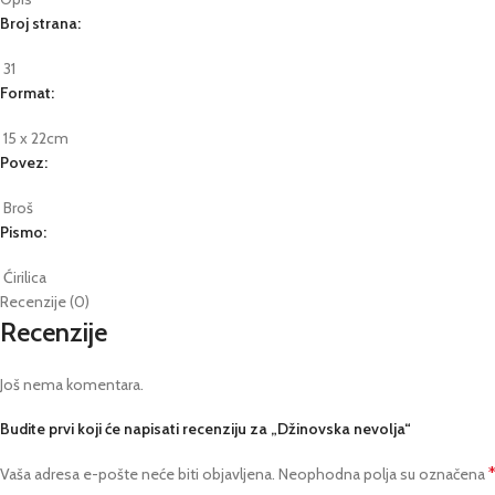
Broj strana:
31
Format:
15 x 22cm
Povez:
Broš
Pismo:
Ćirilica
Recenzije (0)
Recenzije
Još nema komentara.
Budite prvi koji će napisati recenziju za „Džinovska nevolja“
Vaša adresa e-pošte neće biti objavljena.
Neophodna polja su označena