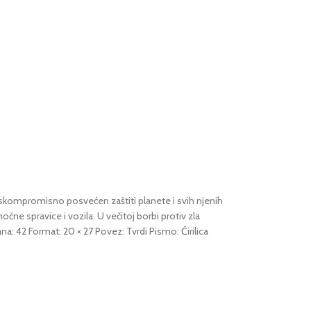
beskompromisno posvećen zaštiti planete i svih njenih
ćne spravice i vozila. U večitoj borbi protiv zla
na: 42 Format: 20 × 27 Povez: Tvrdi Pismo: Ćirilica