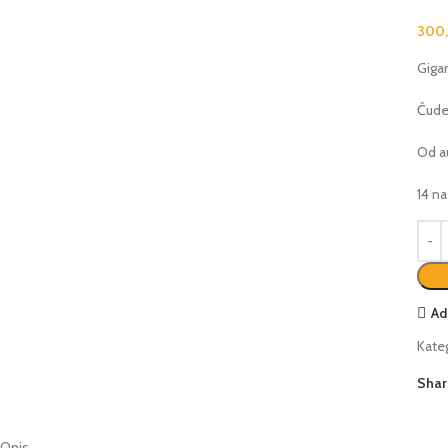
300
Gigan
Čude
Od a
14 n
Ad
Kateg
Shar
Opis