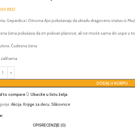
,00
RSD
ta, Gepardica i ​​Otrovna Ajvi pokušavaju da ukradu dragocenu statuu iz Mu
sna žena pokušava da im pokvari planove, ali ne može sama do uspe u t
utora: Čudesna žena
a zalihama
DODAJ U KORPU
d to compare
Ubacite u listu želja
orije:
Akcija
,
Knjige za decu
,
Slikovnice
e:
OPIS
RECENZIJE (0)