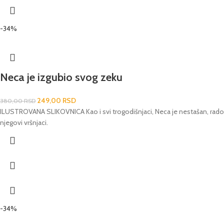
-34%
Neca je izgubio svog zeku
249,00
RSD
380,00
RSD
ILUSTROVANA SLIKOVNICA Kao i svi trogodišnjaci, Neca je nestašan, radoz
njegovi vršnjaci.
-34%