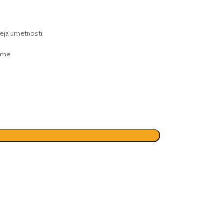
zeja umetnosti.
ome.