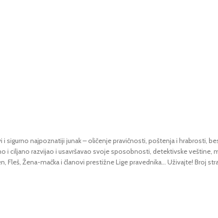
 sigurno najpoznatiji junak – oličenje pravičnosti, poštenja i hrabrosti, 
o i ciljano razvijao i usavršavao svoje sposobnosti, detektivske veštine, mo
n, Fleš, Žena-mačka i članovi prestižne Lige pravednika… Uživajte! Broj stra