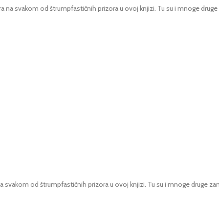
ra na svakom od štrumpfastičnih prizora u ovoj knjizi. Tu su i mnoge druge 
 na svakom od štrumpfastičnih prizora u ovoj knjizi. Tu su i mnoge druge zan