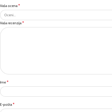
*
Vaša ocena
*
Vaša recenzija
*
Ime
*
E-pošta