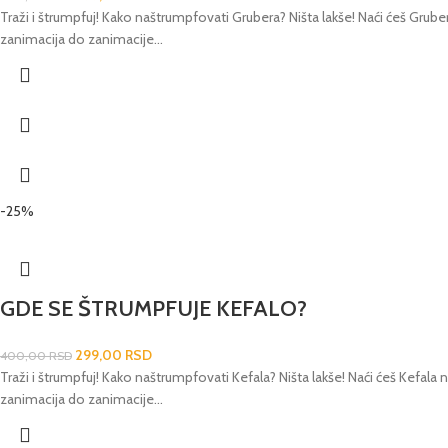
Traži i štrumpfuj! Kako naštrumpfovati Grubera? Ništa lakše! Naći ćeš Grube
zanimacija do zanimacije...
-25%
GDE SE ŠTRUMPFUJE KEFALO?
299,00
RSD
400,00
RSD
Traži i štrumpfuj! Kako naštrumpfovati Kefala? Ništa lakše! Naći ćeš Kefala
zanimacija do zanimacije...