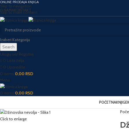
ONLINE PRODAJA KNJIGA
Skip to navigation
O NAMA
KONTAKT
Skip to main content
Izaberi Kategoriju
Search
Uloguj se/ Registruj
0
Lista želja
0
Uporedite
0
items
0,00
RSD
Menu
0
items
0,00
RSD
POČETNA
KNJIGE
Poče
Click to enlarge
Dž