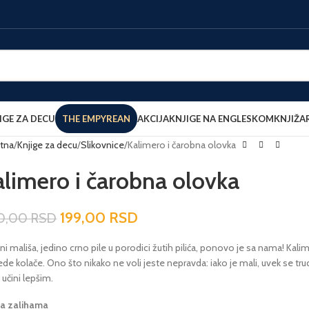
IGE ZA DECU
THE EMPYREAN
AKCIJA
KNJIGE NA ENGLESKOM
KNJIŽA
tna
Knjige za decu
Slikovnice
Kalimero i čarobna olovka
limero i čarobna olovka
199,00
RSD
0,00
RSD
i mališa, jedino crno pile u porodici žutih pilića, ponovo je sa nama! Kalimero
jede kolače. Ono što nikako ne voli jeste nepravda: iako je mali, uvek se tru
učini lepšim.
na zalihama