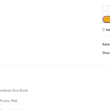
Ad
Kate
Shar
Izdavač: Evro Book
Povez: Mek