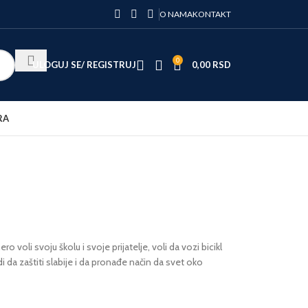
O NAMA
KONTAKT
0
ULOGUJ SE/ REGISTRUJ
0,00
RSD
RA
 voli svoju školu i svoje prijatelje, voli da vozi bicikl
di da zaštiti slabije i da pronađe način da svet oko