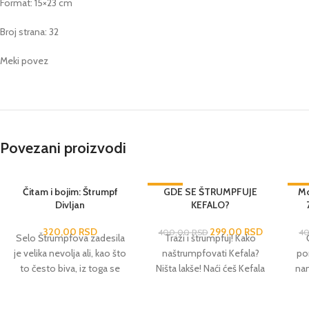
Format: 15×23 cm
Broj strana: 32
Meki povez
Povezani proizvodi
Čitam i bojim: Štrumpf
-25%
GDE SE ŠTRUMPFUJE
-2
Mo
Divljan
KEFALO?
320,00
RSD
299,00
RSD
400,00
RSD
4
Selo Štrumpfova zadesila
Traži i štrumpfuj! Kako
je velika nevolja ali, kao što
naštrumpfovati Kefala?
po
to često biva, iz toga se
Ništa lakše! Naći ćeš Kefala
nam
ipak izrodilo i nešto lepo:
na svakom od
si
Štrumpfovi su dobili
štrumpfastičnih prizora u