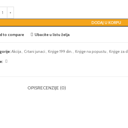
DODAJ U KORPU
d to compare
Ubacite u listu želja
gorije:
Akcija
,
Crtani junaci
,
Knjige 199 din.
,
Knjige na popustu
,
Knjige za 
e:
OPIS
RECENZIJE (0)