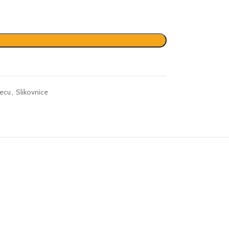
decu
,
Slikovnice