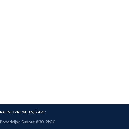
Pošaljite poruku
Facebook messanger na sajtu.
Online Plaćanje.
Plaćanje karticama na sajtu.
Brza isporuka.
Rok isporuke 5-7 dana.
RADNO VREME KNJIŽARE:
Ponedeljak-Subota: 8:30-21:00