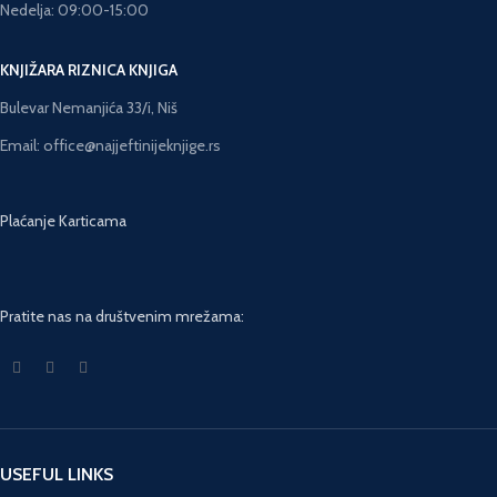
Nedelja: 09:00-15:00
KNJIŽARA RIZNICA KNJIGA
Bulevar Nemanjića 33/i, Niš
Email: office@najjeftinijeknjige.rs
Plaćanje Karticama
Pratite nas na društvenim mrežama:
USEFUL LINKS