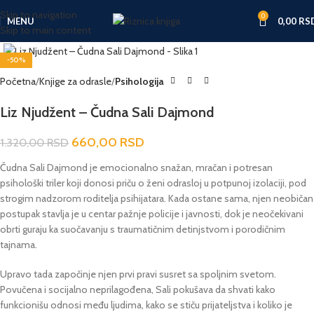
Skip to navigation
0
MENU
0,00
RS
Skip to main content
Click to enlarge
-50%
Početna
Knjige za odrasle
Psihologija
Liz Njudžent – Čudna Sali Dajmond
660,00
RSD
1.320,00
RSD
Čudna Sali Dajmond je emocionalno snažan, mračan i potresan
psihološki triler koji donosi priču o ženi odrasloj u potpunoj izolaciji, pod
strogim nadzorom roditelja psihijatara. Kada ostane sama, njen neobičan
postupak stavlja je u centar pažnje policije i javnosti, dok je neočekivani
obrti guraju ka suočavanju s traumatičnim detinjstvom i porodičnim
tajnama.
Upravo tada započinje njen prvi pravi susret sa spoljnim svetom.
Povučena i socijalno neprilagođena, Sali pokušava da shvati kako
funkcionišu odnosi među ljudima, kako se stiču prijateljstva i koliko je