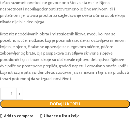
teško razumeti one koji ne govore ono što zaista misle. Njena
nespretnost i neprilagođenost istovremeno je čine ranjivom, ali i
privlačnom, jer otvara prostor za sagledavanje sveta očima osobe koja
nikada nije bila deo njega.
Kroz niz neočekivanih obrta i misterioznih likova, među kojima se
posebno ističe muškarac koji je posmatra izdaleka i oslovljava imenom
koje nije njeno, čitalac se upoznaje sa njegovom pričom, pričom
zaboravljenog brata, čija perspektiva osvetljava skrivene slojeve
porodičnih tajni i trauma koje su oblikovale njihovo detinjstvo. Njihove
dve priče se postepeno prepliću, gradeći napetu i emotivno snažnu priču
koja istražuje pitanja identiteta, suočavanja sa mračnim tajnama prošlosti
i snazi potrebnoj da se izgradi novi život.
DODAJ U KORPU
Add to compare
Ubacite u listu želja