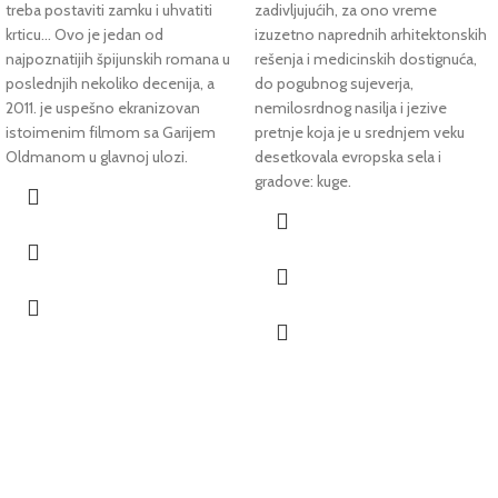
treba postaviti zamku i uhvatiti
zadivljujućih, za ono vreme
krticu... Ovo je jedan od
izuzetno naprednih arhitektonskih
najpoznatijih špijunskih romana u
rešenja i medicinskih dostignuća,
poslednjih nekoliko decenija, a
do pogubnog sujeverja,
2011. je uspešno ekranizovan
nemilosrdnog nasilja i jezive
istoimenim filmom sa Garijem
pretnje koja je u srednjem veku
Oldmanom u glavnoj ulozi.
desetkovala evropska sela i
gradove: kuge.
Dostava Post Expressom i
Aks kurirskom službom
Brzo, jednostavno, pouzdano.