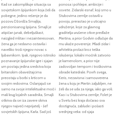
Kad se zakomplikuje situacija sa
ponosa i pohlepe, ambicije i
sovjetskom špijunkom koja želi da
osvete. Zidarski esnaf, koji smo u
pobegne, jedino rešenje je da
Stubovima zemlje ostavili u
pozovu Džordža Smajlija,
povoju, prerastao je u uticajno
penzionisanog špijuna. Smajli je
udruženje, koje za glavnog
atipičan junak, debeljuškast,
graditelja urušene crkve predlaže
naizgled mlitav i nezainteresovan,
Mertina, a prior Godvin odlučuje da
žena ga je nedavno ostavila i
mu ukaže poverenje. Mladi zidar i
naveliko troši njegov novac s
arhitekta prolazi kroz teška
ljubavnikom. Ipak, njegovo istinsko
iskušenja: lokalni moćnik zatvorio
poznavanje špijunske igre i sjajan
je kamenolom, a prior nije
um postaju jedina sredstva koja
zadovoljan tempom i troškovima
britanskim obaveštajcima
obrade katedrale. Povrh svega,
preostaju u borbi s krticom u
Keris, nezavisna i samouverena
svojim redovima. Oslanjajući se
žena u koju je Mertin zaljubljen, ne
samo na svoje intelektualne moći i
želi da se uda za njega, iako ga voli.
mali krug lojalnih saradnika, Smajli
Kao i u Stubovima zemlje, Folet je
otkriva da se iza zavere skriva
u Svetu bez kraja dočarao sva
njegov najveći neprijatelj - šef
dostignuća, zablude i pošasti
sovjetskih špijuna, Karla. Sad još
srednjeg veka: od sjaja