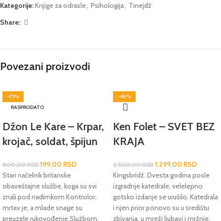
Kategorije:
Knjige za odrasle
,
Psihologija
,
Tinejdž
Share:
Povezani proizvodi
-75%
-48%
RASPRODATO
Džon Le Kare – Krpar,
Ken Folet – SVET BEZ
krojač, soldat, špijun
KRAJA
199,00
RSD
1.299,00
RSD
800,00
RSD
2.500,00
RSD
Stari načelnik britanske
Kingsbridž. Dvesta godina posle
obaveštajne službe, koga su svi
izgradnje katedrale, velelepno
znali pod nadimkom Kontrolor,
gotsko izdanje se urušilo. Katedrala
mrtav je, a mlade snage su
i njen prior ponovo su u središtu
preuzele rukovođenje Službom.
zbivanja, u mreži ljubavi i mržnje,