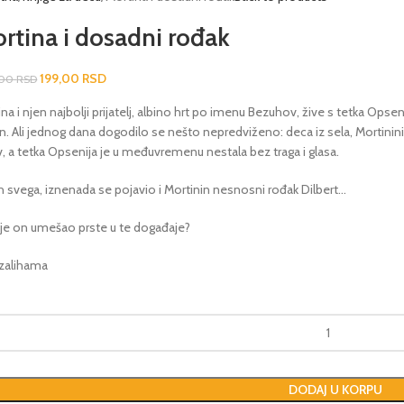
rtina i dosadni rođak
199,00
RSD
,00
RSD
na i njen najbolji prijatelj, albino hrt po imenu Bezuhov, žive s tetka Opse
. Ali jednog dana dogodilo se nešto nepredviženo: deca iz sela, Mortinini pri
, a tetka Opsenija je u međuvremenu nestala bez traga i glasa.
h svega, iznenada se pojavio i Mortinin nesnosni rođak Dilbert…
ije on umešao prste u te događaje?
 zalihama
DODAJ U KORPU