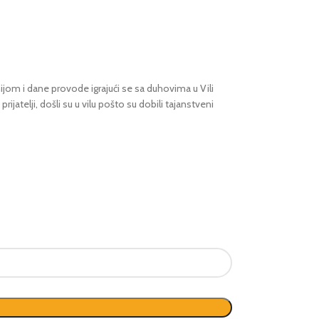
nijom i dane provode igrajući se sa duhovima u Vili
jatelji, došli su u vilu pošto su dobili tajanstveni