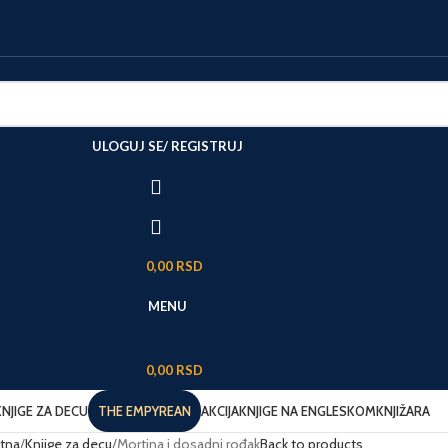
ULOGUJ SE/ REGISTRUJ
0,00
RSD
MENU
0,00
RSD
KNJIGE ZA DECU
THE EMPYREAN
AKCIJA
KNJIGE NA ENGLESKOM
KNJIŽARA
tna
Knjige za decu
Mortina i dosadni rođak
Back to products