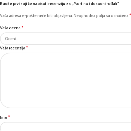
Budite prvi koji će napisati recenziju za „Mortina i dosadni rođak“
Vaša adresa e-pošte neće biti objavljena.
Neophodna polja su označena
*
Vaša ocena
*
Vaša recenzija
*
Ime