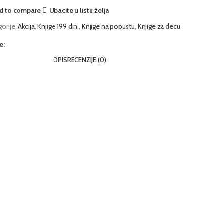
d to compare
Ubacite u listu želja
orije:
Akcija
,
Knjige 199 din.
,
Knjige na popustu
,
Knjige za decu
e:
OPIS
RECENZIJE (0)