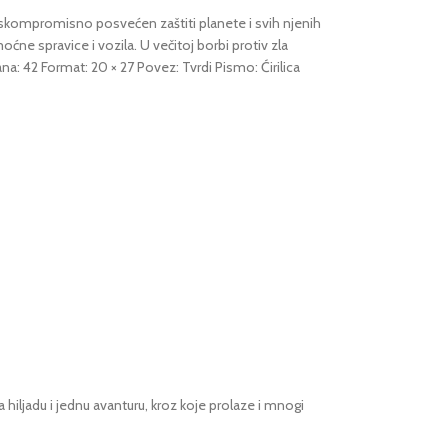
beskompromisno posvećen zaštiti planete i svih njenih
ćne spravice i vozila. U večitoj borbi protiv zla
na: 42 Format: 20 × 27 Povez: Tvrdi Pismo: Ćirilica
ljadu i jednu avanturu, kroz koje prolaze i mnogi