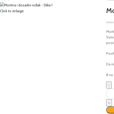
Mo
Click to enlarge
500
Morti
Suton
poziv
Povr
Da n
8 na