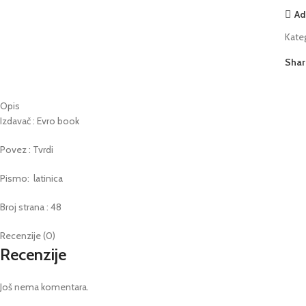
Ad
Kateg
Shar
Opis
Izdavač : Evro book
Povez : Tvrdi
Pismo: latinica
Broj strana : 48
Recenzije (0)
Recenzije
Još nema komentara.