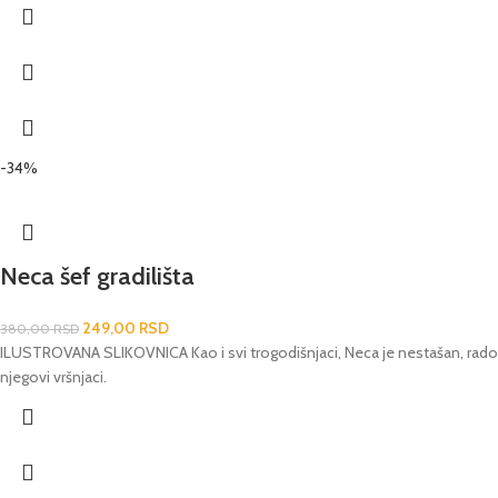
-34%
Neca šef gradilišta
249,00
RSD
380,00
RSD
ILUSTROVANA SLIKOVNICA Kao i svi trogodišnjaci, Neca je nestašan, radoz
njegovi vršnjaci.