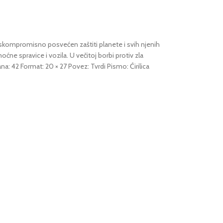
beskompromisno posvećen zaštiti planete i svih njenih
ćne spravice i vozila. U večitoj borbi protiv zla
na: 42 Format: 20 × 27 Povez: Tvrdi Pismo: Ćirilica