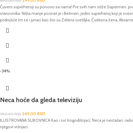
299,00
RSD
400,00
RSD
Čuveni superheroji su ponovo sa nama! Pre svih nam stiže Supermen, prvi i
stanovnika. Ništa manje poznat je i Betmen, jedini superheroj koji je svesn
pridružiće im se i junaci kao što su Zelena svetiljka, Čudesna žena, Akvame
-34%
Neca hoće da gleda televiziju
249,00
RSD
380,00
RSD
ILUSTROVANA SLIKOVNICA Kao i svi trogodišnjaci, Neca je nestašan, radoz
njegovi vršnjaci.