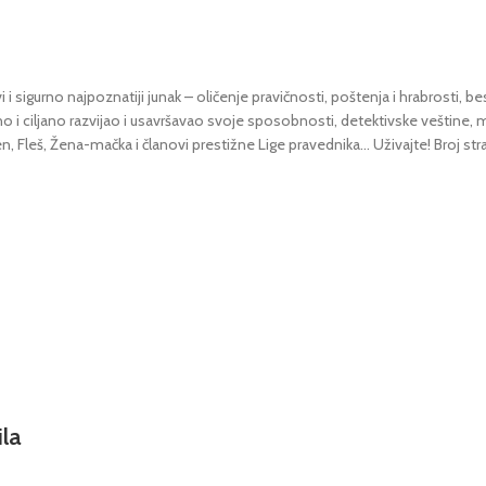
 sigurno najpoznatiji junak – oličenje pravičnosti, poštenja i hrabrosti, 
o i ciljano razvijao i usavršavao svoje sposobnosti, detektivske veštine, mo
n, Fleš, Žena-mačka i članovi prestižne Lige pravednika… Uživajte! Broj stra
ila