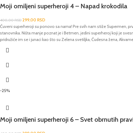
Moji omiljeni superheroji 4 – Napad krokodila
299,00
RSD
400,00
RSD
Čuveni superheroji su ponovo sa nama! Pre svih nam stiže Supermen, prvi i
stanovnika. Ništa manje poznat je i Betmen, jedini superheroj koji je svesn
pridružiće im se i junaci kao što su Zelena svetiljka, Čudesna žena, Akvame
-25%
Moji omiljeni superheroji 6 – Svet obrnutih prav