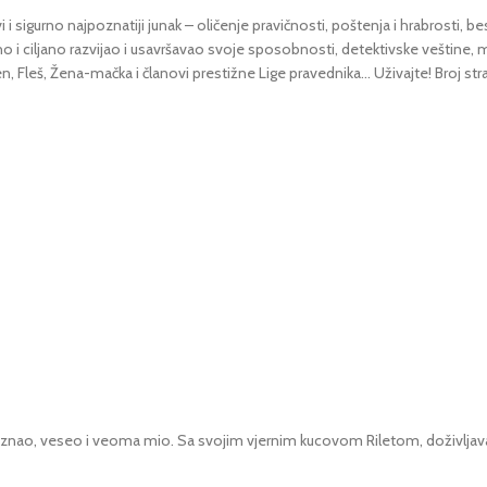
 sigurno najpoznatiji junak – oličenje pravičnosti, poštenja i hrabrosti, 
o i ciljano razvijao i usavršavao svoje sposobnosti, detektivske veštine, mo
n, Fleš, Žena-mačka i članovi prestižne Lige pravednika… Uživajte! Broj stra
nao, veseo i veoma mio. Sa svojim vjernim kucovom Riletom, doživljava hi