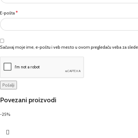
*
E-pošta
Sačuvaj moje ime, e-poštu i veb mesto u ovom pregledaču veba za slede
Povezani proizvodi
-25%