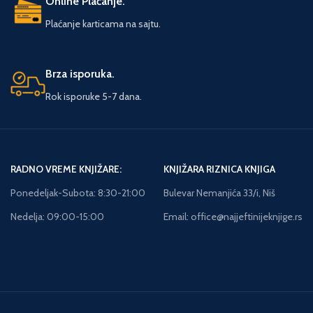
Online Plaćanje.
Tvrdi Pismo: Ćirilica
Plaćanje karticama na sajtu.
Brza isporuka.
Rok isporuke 5-7 dana.
RADNO VREME KNJIŽARE:
KNJIŽARA RIZNICA KNJIGA
Ponedeljak-Subota: 8:30-21:00
Bulevar Nemanjića 33/i, Niš
Nedelja: 09:00-15:00
Email: office@najjeftinijeknjige.rs