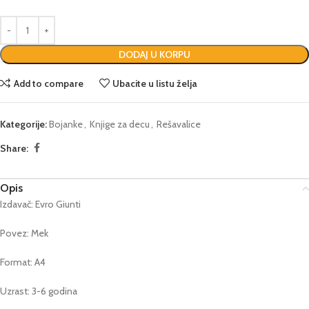
DODAJ U KORPU
Add to compare
Ubacite u listu želja
Kategorije:
Bojanke
,
Knjige za decu
,
Rešavalice
Share:
Opis
Izdavač: Evro Giunti
Povez: Mek
Format: A4
Uzrast: 3-6 godina