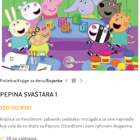
Click to enlarge
Početna
Knjige za decu
Bojanke
PEPINA SVAŠTARA 1
320,00
RSD
Knjižica sa mnoštvom zabavnih zadataka i mozgalica za one najmlađe
koji vole da se druže sa Pepom, Džordžom i svim njihovim drugarima.
38 na zalihama