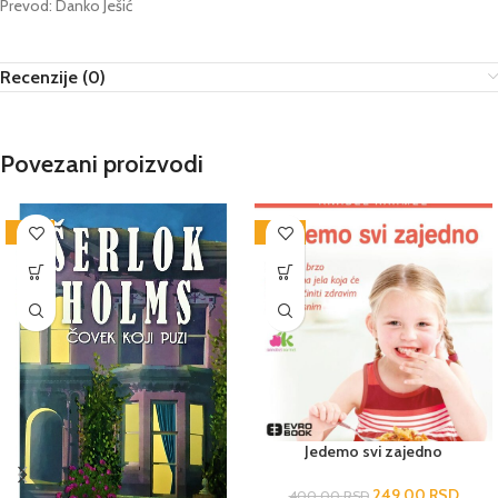
Prevod: Danko Ješić
Recenzije (0)
Povezani proizvodi
-25%
-38%
Jedemo svi zajedno
249,00
RSD
400,00
RSD