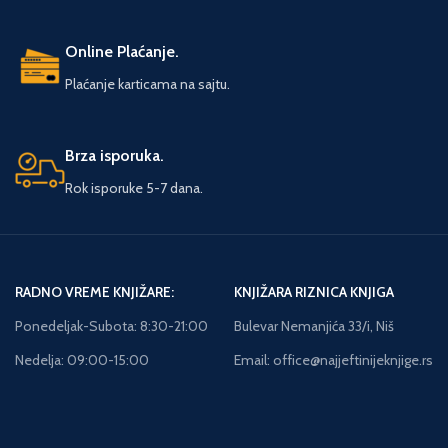
Online Plaćanje.
Plaćanje karticama na sajtu.
Brza isporuka.
Rok isporuke 5-7 dana.
RADNO VREME KNJIŽARE:
KNJIŽARA RIZNICA KNJIGA
Ponedeljak-Subota: 8:30-21:00
Bulevar Nemanjića 33/i, Niš
Nedelja: 09:00-15:00
Email: office@najjeftinijeknjige.rs