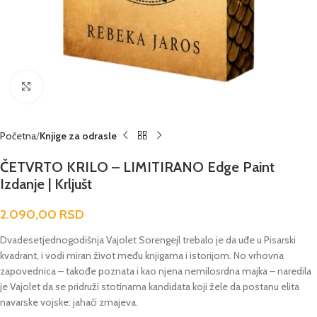
Click to enlarge
Početna
Knjige za odrasle
ČETVRTO KRILO – LIMITIRANO Edge Paint
Izdanje | Krljušt
2.090,00
RSD
Dvadesetjednogodišnja Vajolet Sorengejl trebalo je da uđe u Pisarski
kvadrant, i vodi miran život među knjigama i istorijom. No vrhovna
zapovednica – takođe poznata i kao njena nemilosrdna majka – naredila
je Vajolet da se pridruži stotinama kandidata koji žele da postanu elita
navarske vojske: jahači zmajeva.