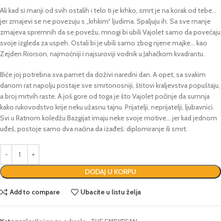
Ali kad si manji od svih ostalih i telo ti je krhko, smrt je na korak od tebe…
jer zmajevi se ne povezuju s „krhkim“ ljudima. Spaljuju ih. Sa sve manje
zmajeva spremnih da se povežu, mnogi bi ubili Vajolet samo da povećaju
svoje izgleda za uspeh. Ostali bi je ubili samo zbog njene majke… kao
Zejden Riorson, najmoćniji i najsuroviji vodnik u Jahačkom kvadrantu.
Biće joj potrebna sva pamet da doživi naredni dan. A opet, sa svakim
danom rat napolju postaje sve smrtonosniji, štitovi kraljevstva popuštaju,
a broj mrtvih raste. A još gore od toga je što Vajolet počinje da sumnja
kako rukovodstvo krije neku užasnu tajnu. Prijatelji, neprijatelji, ljubavnici.
Svi u Ratnom koledžu Bazgijat imaju neke svoje motive… jer kad jednom
uđeš, postoje samo dva načina da izađeš: diplomiranje ili smrt.
DODAJ U KORPU
Add to compare
Ubacite u listu želja