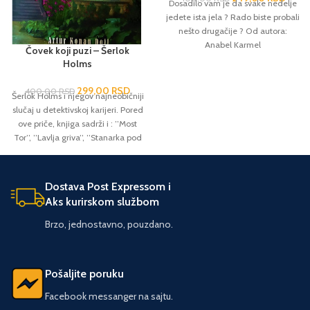
Dosadilo vam je da svake nedelje
jedete ista jela ? Rado biste probali
nešto drugačije ? Od autora:
Anabel Karmel
Čovek koji puzi – Šerlok
Holms
299,00
RSD
400,00
RSD
Šerlok Holms i njegov najneobičniji
slučaj u detektivskoj karijeri. Pored
ove priče, knjiga sadrži i : ’’Most
Tor’’, ’’Lavlja griva’’, ’’Stanarka pod
velom’’, ’’Zamak Šoskomb’’ i
’’Trgovac bojom’’.
Dostava Post Expressom i
Aks kurirskom službom
Brzo, jednostavno, pouzdano.
Pošaljite poruku
Facebook messanger na sajtu.