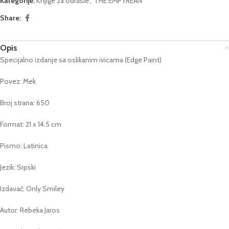
Kategorije:
Knjige za odrasle
,
THE EMPYREAN
Share:
Opis
Specijalno izdanje sa oslikanim ivicama (Edge Paint)
Povez: Mek
Broj strana: 650
Format: 21 x 14.5 cm
Pismo: Latinica
Jezik: Srpski
Izdavač: Only Smiley
Autor: Rebeka Jaros