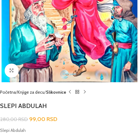
Click to enlarge
Početna
Knjige za decu
Slikovnice
SLEPI ABDULAH
99,00
RSD
280,00
RSD
Slepi Abdulah