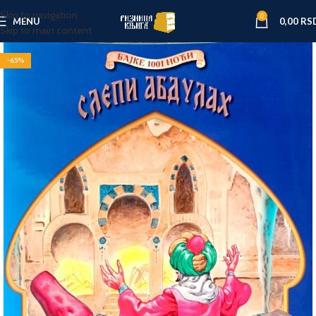
Skip to navigation
0
MENU
0,00
RS
Skip to main content
-65%