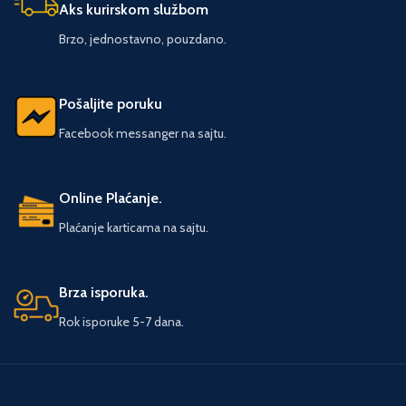
Aks kurirskom službom
sposobnosti, detektivske veštine,
moćne spravice i vozila. U večitoj
Brzo, jednostavno, pouzdano.
borbi protiv zla pridružiće im se i
junaci kao što su Zelena svetiljka,
Čudesna žena, Akvamen, Fleš,
Pošaljite poruku
Žena-mačka i članovi prestižne
Lige pravednika… Uživajte! Broj
Facebook messanger na sajtu.
strana: 42 Format: 20 × 27 Povez:
Tvrdi Pismo: Ćirilica
Online Plaćanje.
Plaćanje karticama na sajtu.
Brza isporuka.
Rok isporuke 5-7 dana.