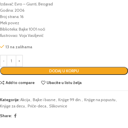
Izdavač: Evro – Giunti, Beograd
Godina: 2006
Broj strana: 16
Mek povez
Biblioteka: Bajke 1001 noći
Ilustrovao: Voja Vasiljević
13 na zalihama
DODAJ U KORPU
Add to compare
Ubacite u listu želja
Kategorije:
Akcija
,
Bajke i basne
,
Knjige 99 din.
,
Knjige na popustu
,
Knjige za decu
,
Priče-deca
,
Slikovnice
Share: